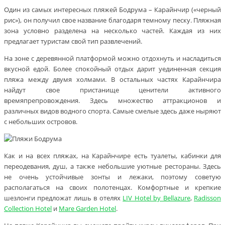
Один из самых интересных пляжей Бодрума – Карайнчир («черный
рис»), он получил свое название благодаря темному песку. Пляжная
зона условно разделена на несколько частей. Каждая из них
предлагает туристам свой тип развлечений.
На зоне с деревянной платформой можно отдохнуть и насладиться
вкусной едой. Более спокойный отдых дарит уединенная секция
пляжа между двумя холмами. В остальных частях Карайнчира
найдут свое пристанище ценители активного
времяпрепровождения. Здесь множество аттракционов и
различных видов водного спорта. Самые смелые здесь даже ныряют
с небольших островов.
Как и на всех пляжах, на Карайнчире есть туалеты, кабинки для
переодевания, душ, а также небольшие уютные рестораны. Здесь
не очень устойчивые зонты и лежаки, поэтому советую
располагаться на своих полотенцах. Комфортные и крепкие
шезлонги предложат лишь в отелях
LIV Hotel by Bellazure
,
Radisson
Collection Hotel
и
Mare Garden Hotel
.