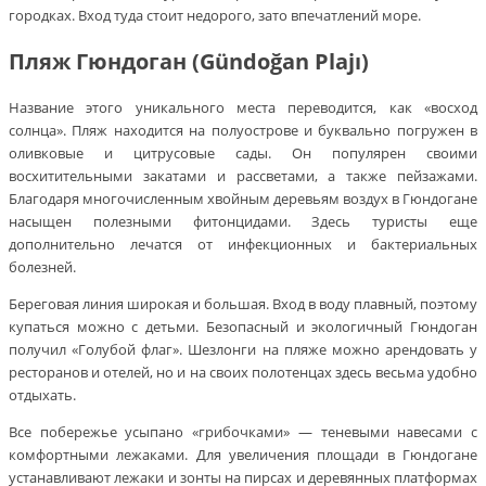
городках. Вход туда стоит недорого, зато впечатлений море.
Пляж Гюндоган (Gündoğan Plajı)
Название этого уникального места переводится, как «восход
солнца». Пляж находится на полуострове и буквально погружен в
оливковые и цитрусовые сады. Он популярен своими
восхитительными закатами и рассветами, а также пейзажами.
Благодаря многочисленным хвойным деревьям воздух в Гюндогане
насыщен полезными фитонцидами. Здесь туристы еще
дополнительно лечатся от инфекционных и бактериальных
болезней.
Береговая линия широкая и большая. Вход в воду плавный, поэтому
купаться можно с детьми. Безопасный и экологичный Гюндоган
получил «Голубой флаг». Шезлонги на пляже можно арендовать у
ресторанов и отелей, но и на своих полотенцах здесь весьма удобно
отдыхать.
Все побережье усыпано «грибочками» — теневыми навесами с
комфортными лежаками. Для увеличения площади в Гюндогане
устанавливают лежаки и зонты на пирсах и деревянных платформах