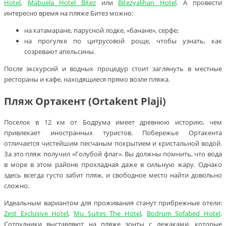
Hotel
,
Mabuela Hotel Bitez
или
Bitezyalihan Hotel
. А провести
интересно время на пляже Битез можно:
на катамаране, парусной лодке, «банане», серфе;
на прогулке по цитрусовой роще, чтобы узнать, как
созревают апельсины.
После экскурсий и водных процедур стоит заглянуть в местные
рестораны и кафе, находящиеся прямо возле пляжа.
Пляж Ортакент (Ortakent Plaji)
Поселок в 12 км от Бодрума имеет древнюю историю, чем
привлекает иностранных туристов. Побережье Ортакента
отличается чистейшим песчаным покрытием и кристальной водой.
За это пляж получил «Голубой флаг». Вы должны помнить, что вода
в море в этом районе прохладная даже в сильную жару. Однако
здесь всегда густо забит пляж, и свободное место найти довольно
сложно.
Идеальным вариантом для проживания станут прибрежные отели:
Zest Exclusive Hotel
,
Mu Suites The Hotel
,
Bodrum Sofabed Hotel
.
Сотрудники выставляют на пляже зонты с лежаками, которые