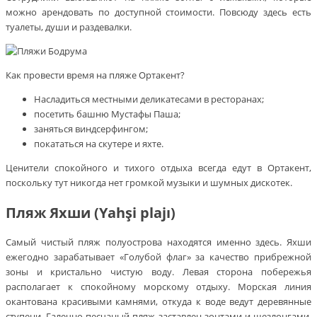
можно арендовать по доступной стоимости. Повсюду здесь есть
туалеты, души и раздевалки.
Как провести время на пляже Ортакент?
Насладиться местными деликатесами в ресторанах;
посетить башню Мустафы Паша;
заняться виндсерфингом;
покататься на скутере и яхте.
Ценители спокойного и тихого отдыха всегда едут в Ортакент,
поскольку тут никогда нет громкой музыки и шумных дискотек.
Пляж Яхши (Yahşi plajı)
Самый чистый пляж полуострова находятся именно здесь. Яхши
ежегодно зарабатывает «Голубой флаг» за качество прибрежной
зоны и кристально чистую воду. Левая сторона побережья
располагает к спокойному морскому отдыху. Морская линия
окантована красивыми камнями, откуда к воде ведут деревянные
ступени. Галечно-песчаный пляж заставлен зонтами и шезлонгами.