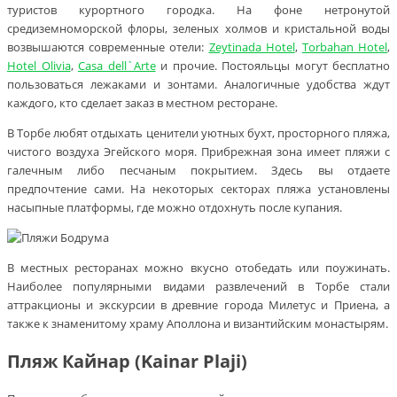
туристов курортного городка. На фоне нетронутой
средиземноморской флоры, зеленых холмов и кристальной воды
возвышаются современные отели:
Zeytinada Hotel
,
Torbahan Hotel
,
Hotel Olivia
,
Casa dell`Arte
и прочие. Постояльцы могут бесплатно
пользоваться лежаками и зонтами. Аналогичные удобства ждут
каждого, кто сделает заказ в местном ресторане.
В Торбе любят отдыхать ценители уютных бухт, просторного пляжа,
чистого воздуха Эгейского моря. Прибрежная зона имеет пляжи с
галечным либо песчаным покрытием. Здесь вы отдаете
предпочтение сами. На некоторых секторах пляжа установлены
насыпные платформы, где можно отдохнуть после купания.
В местных ресторанах можно вкусно отобедать или поужинать.
Наиболее популярными видами развлечений в Торбе стали
аттракционы и экскурсии в древние города Милетус и Приена, а
также к знаменитому храму Аполлона и византийским монастырям.
Пляж Кайнар (Kainar Plaji)