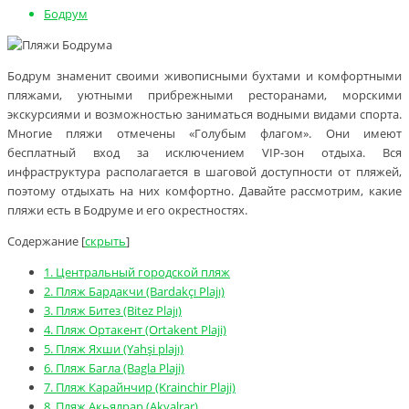
Бодрум
Бодрум знаменит своими живописными бухтами и комфортными
пляжами, уютными прибрежными ресторанами, морскими
экскурсиями и возможностью заниматься водными видами спорта.
Многие пляжи отмечены «Голубым флагом». Они имеют
бесплатный вход за исключением VIP-зон отдыха. Вся
инфраструктура располагается в шаговой доступности от пляжей,
поэтому отдыхать на них комфортно. Давайте рассмотрим, какие
пляжи есть в Бодруме и его окрестностях.
Содержание
[
скрыть
]
1.
Центральный городской пляж
2.
Пляж Бардакчи (Bardakçı Plajı)
3.
Пляж Битез (Bitez Plajı)
4.
Пляж Ортакент (Ortakent Plaji)
5.
Пляж Яхши (Yahşi plajı)
6.
Пляж Багла (Bagla Plaji)
7.
Пляж Карайнчир (Krainchir Plaji)
8.
Пляж Акьялрар (Akyalrar)