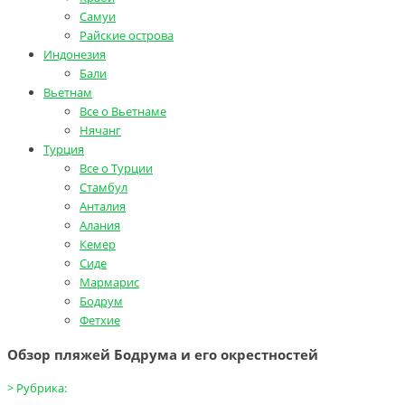
Самуи
Райские острова
Индонезия
Бали
Вьетнам
Все о Вьетнаме
Нячанг
Турция
Все о Турции
Стамбул
Анталия
Алания
Кемер
Сиде
Мармарис
Бодрум
Фетхие
Обзор пляжей Бодрума и его окрестностей
>
Рубрика: