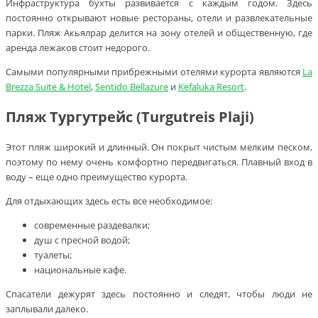
Инфраструктура бухты развивается с каждым годом. Здесь
постоянно открывают новые рестораны, отели и развлекательные
парки. Пляж Акьялрар делится на зону отелей и общественную, где
аренда лежаков стоит недорого.
Самыми популярными прибрежными отелями курорта являются
La
Brezza Suite & Hotel
,
Sentido Bellazure
и
Kefaluka Resort
.
Пляж Тургутрейс (Turgutreis Plaji)
Этот пляж широкий и длинный. Он покрыт чистым мелким песком,
поэтому по нему очень комфортно передвигаться. Плавный вход в
воду – еще одно преимущество курорта.
Для отдыхающих здесь есть все необходимое:
современные раздевалки;
душ с пресной водой;
туалеты;
национальные кафе.
Спасатели дежурят здесь постоянно и следят, чтобы люди не
заплывали далеко.