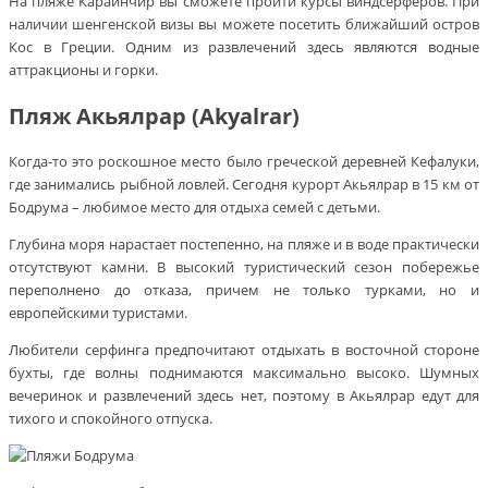
На пляже Карайнчир вы сможете пройти курсы виндсерферов. При
наличии шенгенской визы вы можете посетить ближайший остров
Кос в Греции. Одним из развлечений здесь являются водные
аттракционы и горки.
Пляж Акьялрар (Akyalrar)
Когда-то это роскошное место было греческой деревней Кефалуки,
где занимались рыбной ловлей. Сегодня курорт Акьялрар в 15 км от
Бодрума – любимое место для отдыха семей с детьми.
Глубина моря нарастает постепенно, на пляже и в воде практически
отсутствуют камни. В высокий туристический сезон побережье
переполнено до отказа, причем не только турками, но и
европейскими туристами.
Любители серфинга предпочитают отдыхать в восточной стороне
бухты, где волны поднимаются максимально высоко. Шумных
вечеринок и развлечений здесь нет, поэтому в Акьялрар едут для
тихого и спокойного отпуска.