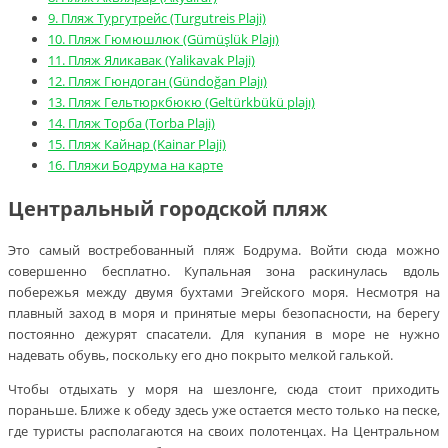
9.
Пляж Тургутрейс (Turgutreis Plaji)
10.
Пляж Гюмюшлюк (Gümüşlük Plajı)
11.
Пляж Яликавак (Yalikavak Plaji)
12.
Пляж Гюндоган (Gündoğan Plajı)
13.
Пляж Гельтюркбюкю (Geltürkbükü plajı)
14.
Пляж Торба (Torba Plaji)
15.
Пляж Кайнар (Kainar Plaji)
16.
Пляжи Бодрума на карте
Центральный городской пляж
Это самый востребованный пляж Бодрума. Войти сюда можно
совершенно бесплатно. Купальная зона раскинулась вдоль
побережья между двумя бухтами Эгейского моря. Несмотря на
плавный заход в моря и принятые меры безопасности, на берегу
постоянно дежурят спасатели. Для купания в море не нужно
надевать обувь, поскольку его дно покрыто мелкой галькой.
Чтобы отдыхать у моря на шезлонге, сюда стоит приходить
пораньше. Ближе к обеду здесь уже остается место только на песке,
где туристы располагаются на своих полотенцах. На Центральном