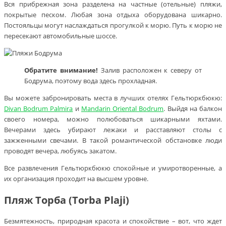
Вся прибрежная зона разделена на частные (отельные) пляжи,
покрытые песком. Любая зона отдыха оборудована шикарно.
Постояльцы могут наслаждаться прогулкой к морю. Путь к морю не
пересекают автомобильные шоссе.
Обратите внимание!
Залив расположен к северу от
Бодрума, поэтому вода здесь прохладная.
Вы можете забронировать места в лучших отелях Гельтюркбюкю:
Divan Bodrum Palmira
и
Mandarin Oriental Bodrum
. Выйдя на балкон
своего номера, можно полюбоваться шикарными яхтами.
Вечерами здесь убирают лежаки и расставляют столы с
зажженными свечами. В такой романтической обстановке люди
проводят вечера, любуясь закатом.
Все развлечения Гельтюркбюкю спокойные и умиротворенные, а
их организация проходит на высшем уровне.
Пляж Торба (Torba Plaji)
Безмятежность, природная красота и спокойствие – вот, что ждет