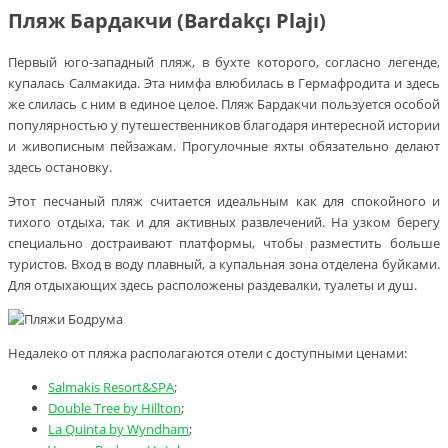
Пляж Бардакчи (Bardakçı Plajı)
Первый юго-западный пляж, в бухте которого, согласно легенде,
купалась Салмакида. Эта нимфа влюбилась в Гермафродита и здесь
же слилась с ним в единое целое. Пляж Бардакчи пользуется особой
популярностью у путешественников благодаря интересной истории
и живописным пейзажам. Прогулочные яхты обязательно делают
здесь остановку.
Этот песчаный пляж считается идеальным как для спокойного и
тихого отдыха, так и для активных развлечений. На узком берегу
специально достраивают платформы, чтобы разместить больше
туристов. Вход в воду плавный, а купальная зона отделена буйками.
Для отдыхающих здесь расположены раздевалки, туалеты и душ.
Недалеко от пляжа располагаются отели с доступными ценами:
Salmakis Resort&SPA
;
Double Tree by Hillton
;
La Quinta by Wyndham
;