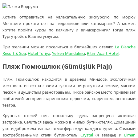
Хотите отправиться на увлекательную экскурсию по морю?
Мечтаете прокатиться на гидроцикле или катамаране? А может,
хотите пройти курсы по каякингу и виндсерфингу? Тогда пляж
Тургутрейс к Вашим услугам.
При желании можно поселиться в ближайших отелях:
La Blanche
Resort & Spa
,
Hotel Turiya
,
Yelken Mandalinci
,
Ritim Apart Hotel
.
Пляж Гюмюшлюк (Gümüşlük Plajı)
Пляж Гюмюшлюк находится в древнем Миндосе. Экологичная
местность известна своими густыми нетронутыми лесами, мягким
песком и душистым разнотравьем. Тихое райское место привлекает
любителей истории старинными церквями, стадионом, остатками
театра.
Крупных отелей нет, поскольку здесь запрещена активная
застройка. Селиться здесь можно в милых бутик-отелях. Домашний
уют и доброжелательная атмосфера ждут каждого туриста. Самыми
востребованными стали бутик-отель
Crystal
(4 звезды) и
Liman