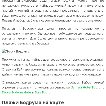
Прозрачная бирюзовая вода, теплый песок и чистота – вот что
привлекает туристов в Кайнаре. Желтый песок на пляже очень
чистый и мягкий, а вода настолько прозрачная, что видно дно.
Узкая полоса из гальки при в ходе в воду плавно переходит в песок.
Плавный набор глубины позволяет безопасно погружаться в море.
Пляжная инфраструктура самая простая по сравнению с
остальными пляжами. Однако все необходимое для отдыха есть:
зонты и лежаки. Для более длительного времяпрепровождения
предусмотрены милые беседки.
Прогулка по пляжу Кайнар дает возможность туристам насладиться
живописными пейзажами и сделать множество интересных фото.
Отдых на Кайнаре можно дополнить возможностью отправиться в
дайвинг-плавание, прокатиться на надувных кругах либо матрасах.
С поиском жилья здесь нет никаких проблем. Выбор отелей
огромен, а самыми популярными считаются
Samara Hotel Bodrum
,
Doora Bodrum Hotel
и
Duja Bodrum
.
Пляжи Бодрума на карте