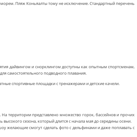
ад морем. Пляж Коньяалты тому не исключение. Стандартный перечень
нятия дайвингом и снорклингом доступны как опытным спортсменам,
для самостоятельного подводного плавания.
атные спортивные площадки с тренажерами и детские качели.
 На территории представлено множество горок, бассейнов и прочих
 высокого сезона, который длится с начала мая до середины осени.
 шоу желающие смогут сделать фото с дельфинами и даже поплавать с