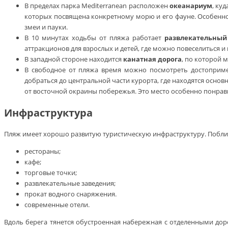
В пределах парка Mediterranean расположен
океанариум
, ку
которых посвящена конкретному морю и его фауне. Особенно 
змеи и пауки.
В 10 минутах ходьбы от пляжа работает
развлекательный
аттракционов для взрослых и детей, где можно повеселиться и
В западной стороне находится
канатная дорога
, по которой 
В свободное от пляжа время можно посмотреть достоприме
добраться до центральной части курорта, где находятся осно
от восточной окраины побережья. Это место особенно понрави
Инфраструктура
Пляж имеет хорошо развитую туристическую инфраструктуру. Побли
рестораны;
кафе;
торговые точки;
развлекательные заведения;
прокат водного снаряжения.
современные отели.
Вдоль берега тянется обустроенная набережная с отделенными до