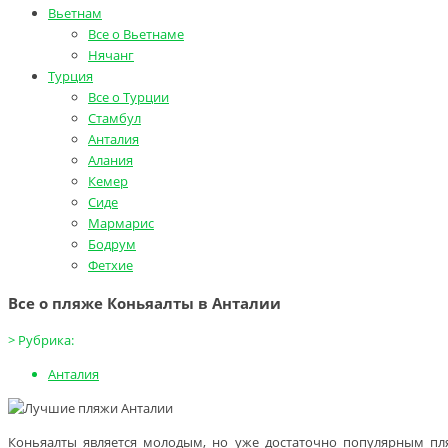
Вьетнам
Все о Вьетнаме
Нячанг
Турция
Все о Турции
Стамбул
Анталия
Алания
Кемер
Сиде
Мармарис
Бодрум
Фетхие
Все о пляже Коньяалты в Анталии
>
Рубрика:
Анталия
Коньяалты является молодым, но уже достаточно популярным пля