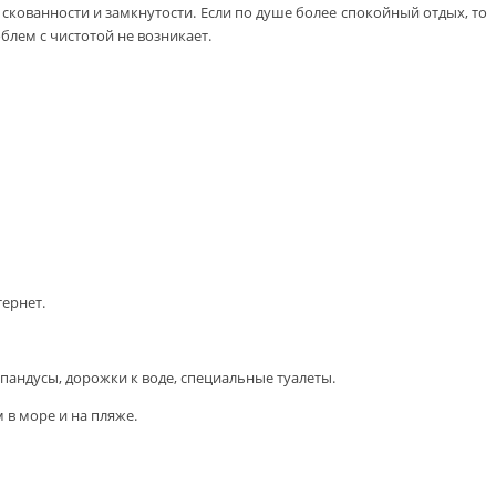
кованности и замкнутости. Если по душе более спокойный отдых, то
лем с чистотой не возникает.
тернет.
андусы, дорожки к воде, специальные туалеты.
 в море и на пляже.