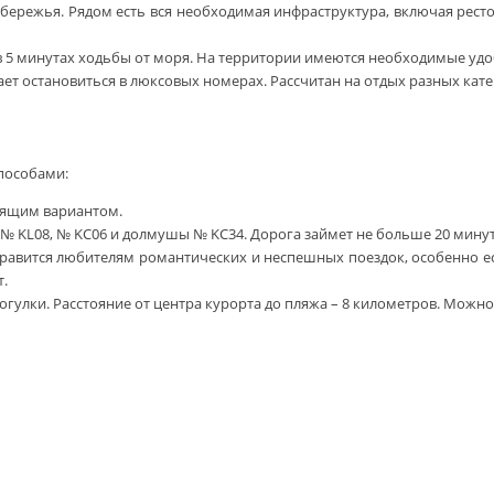
бережья. Рядом есть вся необходимая инфраструктура, включая ресто
5 минутах ходьбы от моря. На территории имеются необходимые удобс
ает остановиться в люксовых номерах. Рассчитан на отдых разных кате
пособами:
оящим вариантом.
 № KL08, № KC06 и долмушы № KC34. Дорога займет не больше 20 минут
равится любителям романтических и неспешных поездок, особенно ес
т.
улки. Расстояние от центра курорта до пляжа – 8 километров. Можно 