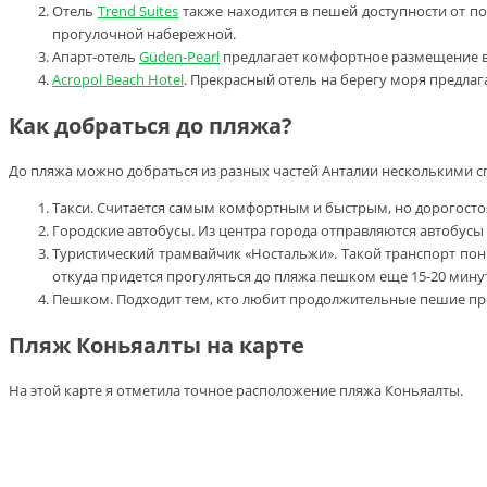
Отель
Trend Suites
также находится в пешей доступности от по
прогулочной набережной.
Апарт-отель
Güden-Pearl
предлагает комфортное размещение в 
Acropol Beach Hotel
. Прекрасный отель на берегу моря предлаг
Как добраться до пляжа?
До пляжа можно добраться из разных частей Анталии несколькими с
Такси. Считается самым комфортным и быстрым, но дорогост
Городские автобусы. Из центра города отправляются автобусы
Туристический трамвайчик «Ностальжи». Такой транспорт пон
откуда придется прогуляться до пляжа пешком еще 15-20 мину
Пешком. Подходит тем, кто любит продолжительные пешие прог
Пляж Коньяалты на карте
На этой карте я отметила точное расположение пляжа Коньяалты.