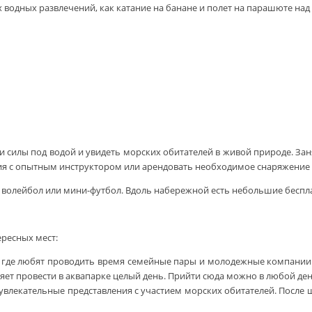
х водных развлечений, как катание на банане и полет на парашюте н
и силы под водой и увидеть морских обитателей в живой природе. За
ия с опытным инструктором или арендовать необходимое снаряжение 
в волейбол или мини-футбол. Вдоль набережной есть небольшие беспл
ересных мест:
, где любят проводить время семейные пары и молодежные компании.
яет провести в аквапарке целый день. Прийти сюда можно в любой день
 увлекательные представления с участием морских обитателей. После