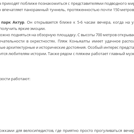
да приходят поближе познакомиться с представителями подводного мир
впечатляет панорамный туннель, протяженностью почти 150 метров. 
 парк Актур
. Он открывается ближе к 5-6 часам вечера, когда на 
 получить яркие эмоции.
можно подняться на обзорную площадку. С высоты 700 метров открывае
чательности в окрестностях. Пляж Коньяалты имеет удачное рас
вные архитектурные и исторические достояния. Особый интерес предст
тся любителям истории. Также рядом с пляжем работает главный музе
зости работают:
рожками для велосипедистов, где приятно просто прогуливаться веч