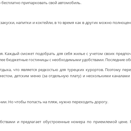
 бесплатно припарковать свой автомобиль.
закуски, напитки и коктейли, в то время как в других можно полноц
. Каждый сможет подобрать для себя жилье с учетом своих предпо
олее бюджетные гостиницы с необходимыми удобствами. Последние об
тдыха, что является редкостью для турецких курортов. Поэтому пер
местом, детским меню (за отдельную плату) и несколькими каналами
и. Но чтобы попасть на пляж, нужно переходить дорогу.
бствами и предлагает обустроенные номера по приемлемой цене. П