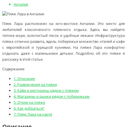
Анталия
Пляж Лара расположен на юго-востоке Анталии. Это место для
любителей классического пляжного отдыха. Здесь вы найдете
теплое море, золотистый песок и удобные лежаки. Инфраструктура
пляжа отлично развита, вдоль побережья множество отелей и кафе
с европейской и турецкой кухнями. На пляже Лара комфортно
отдыхать даже с маленькими детьми. Подробно об это пляже я
расскажу в этой статье.
Содержание
1.
Описание
2.
Развлечения на пляже
3.
Кафе и рестораны рядом с пляжем
4.
Магазины и рынки рядом с побережьем
5.
Отели на пляже
6.
Как добраться?
7.
Пляж Лара на карте
Описание