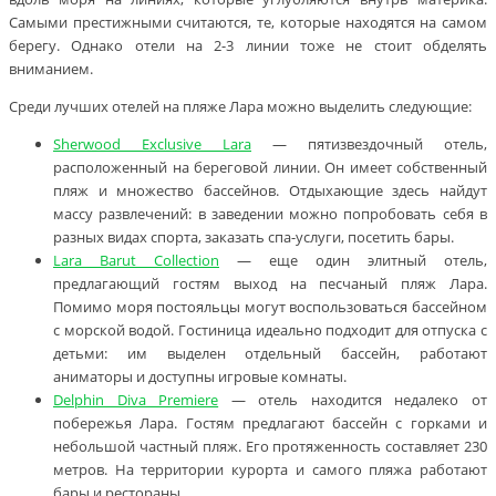
Самыми престижными считаются, те, которые находятся на самом
берегу. Однако отели на 2-3 линии тоже не стоит обделять
вниманием.
Среди лучших отелей на пляже Лара можно выделить следующие:
Sherwood Exclusive Lara
— пятизвездочный отель,
расположенный на береговой линии. Он имеет собственный
пляж и множество бассейнов. Отдыхающие здесь найдут
массу развлечений: в заведении можно попробовать себя в
разных видах спорта, заказать спа-услуги, посетить бары.
Lara Barut Collection
— еще один элитный отель,
предлагающий гостям выход на песчаный пляж Лара.
Помимо моря постояльцы могут воспользоваться бассейном
с морской водой. Гостиница идеально подходит для отпуска с
детьми: им выделен отдельный бассейн, работают
аниматоры и доступны игровые комнаты.
Delphin Diva Premiere
— отель находится недалеко от
побережья Лара. Гостям предлагают бассейн с горками и
небольшой частный пляж. Его протяженность составляет 230
метров. На территории курорта и самого пляжа работают
бары и рестораны.