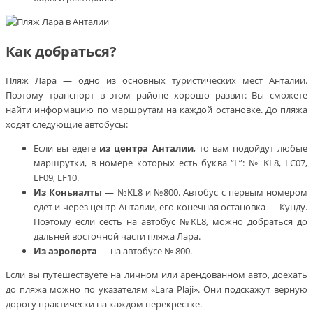
Как добраться?
Пляж Лара — одно из основных туристических мест Анталии.
Поэтому транспорт в этом районе хорошо развит: Вы сможете
найти информацию по маршрутам на каждой остановке. До пляжа
ходят следующие автобусы:
Если вы едете
из центра Анталии
, то вам подойдут любые
маршрутки, в номере которых есть буква “L”: № KL8, LC07,
LF09, LF10.
Из Коньяалты
— №KL8 и №800. Автобус с первым номером
едет и через центр Анталии, его конечная остановка — Кунду.
Поэтому если сесть на автобус №KL8, можно добраться до
дальней восточной части пляжа Лара.
Из аэропорта
— на автобусе № 800.
Если вы путешествуете на личном или арендованном авто, доехать
до пляжа можно по указателям «Lara Plaji». Они подскажут верную
дорогу практически на каждом перекрестке.