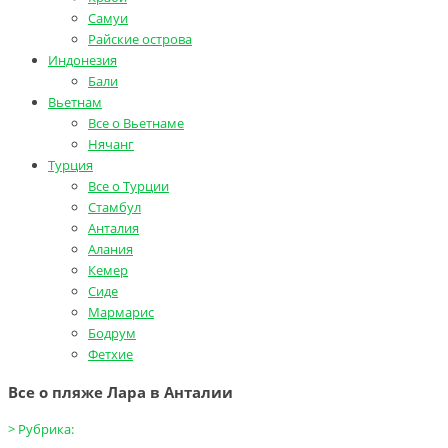
Самуи
Райские острова
Индонезия
Бали
Вьетнам
Все о Вьетнаме
Нячанг
Турция
Все о Турции
Стамбул
Анталия
Алания
Кемер
Сиде
Мармарис
Бодрум
Фетхие
Все о пляже Лара в Анталии
>
Рубрика: