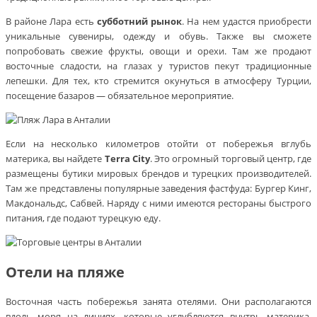
В районе Лара есть
субботний рынок
. На нем удастся приобрести
уникальные сувениры, одежду и обувь. Также вы сможете
попробовать свежие фрукты, овощи и орехи. Там же продают
восточные сладости, на глазах у туристов пекут традиционные
лепешки. Для тех, кто стремится окунуться в атмосферу Турции,
посещение базаров — обязательное мероприятие.
Если на несколько километров отойти от побережья вглубь
материка, вы найдете
Terra City
. Это огромный торговый центр, где
размещены бутики мировых брендов и турецких производителей.
Там же представлены популярные заведения фастфуда: Бургер Кинг,
Макдональдс, Сабвей. Наряду с ними имеются рестораны быстрого
питания, где подают турецкую еду.
Отели на пляже
Восточная часть побережья занята отелями. Они располагаются
вдоль моря на линиях, которые углубляются внутрь материка.