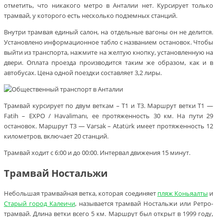
отметить, что никакого метро в Анталии нет. Курсирует только
трамвай, у которого есть несколько подземных станций.
Внутри трамвая единый салон, на отдельные вагоны он не делится.
Установлено информационное табло с названием остановок. Чтобы
выйти из транспорта, нажмите на желтую кнопку, установленную на
двери. Оплата проезда производится таким же образом, как и в
автобусах. Цена одной поездки составляет 3,2 лиры.
Трамвай курсирует по двум веткам – Т1 и Т3. Маршрут ветки Т1 —
Fatih – EXPO / Havalimanı, ее протяженность 30 км. На пути 29
остановок. Маршрут Т3 — Varsak – Atatürk имеет протяженность 12
километров, включает 20 станций.
Трамвай ходит с 6:00 и до 00:00. Интервал движения 15 минут.
Трамвай Ностальжи
Небольшая трамвайная ветка, которая соединяет
пляж Коньяалты
и
Старый город Калеичи
, называется трамвай Ностальжи или Ретро-
трамвай. Длина ветки всего 5 км. Маршрут был открыт в 1999 году,