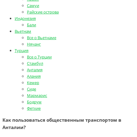
Самуи
Райские острова
Индонезия
Бали
Вьетнам
Все о Вьетнаме
Нячанг
Турция
Все о Турции
Стамбул
Анталия
Алания
Кемер
Сиде
Мармарис
Бодрум
Фетхие
Как пользоваться общественным транспортом в
Анталии?