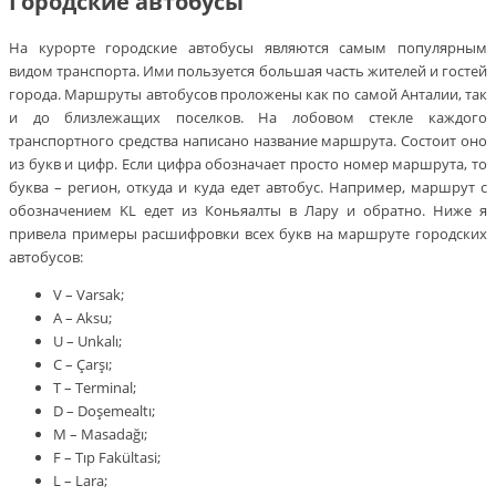
Городские автобусы
На курорте городские автобусы являются самым популярным
видом транспорта. Ими пользуется большая часть жителей и гостей
города. Маршруты автобусов проложены как по самой Анталии, так
и до близлежащих поселков. На лобовом стекле каждого
транспортного средства написано название маршрута. Состоит оно
из букв и цифр. Если цифра обозначает просто номер маршрута, то
буква – регион, откуда и куда едет автобус. Например, маршрут с
обозначением KL едет из Коньяалты в Лару и обратно. Ниже я
привела примеры расшифровки всех букв на маршруте городских
автобусов:
V – Varsak;
A – Aksu;
U – Unkalı;
C – Çarşı;
T – Terminal;
D – Doşemealtı;
M – Masadağı;
F – Tıp Fakültasi;
L – Lara;