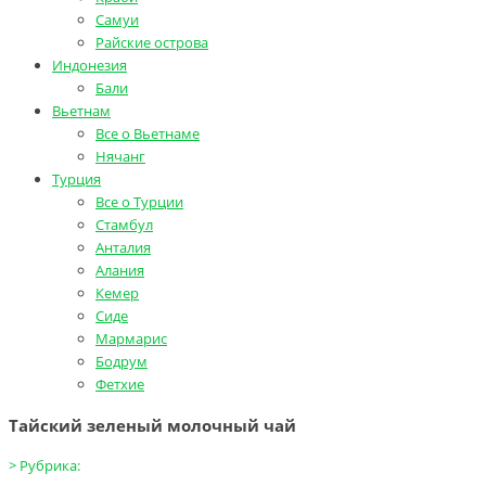
Самуи
Райские острова
Индонезия
Бали
Вьетнам
Все о Вьетнаме
Нячанг
Турция
Все о Турции
Стамбул
Анталия
Алания
Кемер
Сиде
Мармарис
Бодрум
Фетхие
Тайский зеленый молочный чай
>
Рубрика: