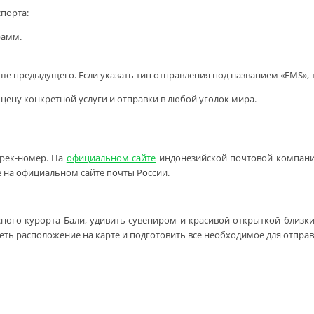
порта:
рамм.
предыдущего. Если указать тип отправления под названием «EMS», то
ь цену конкретной услуги и отправки в любой уголок мира.
трек-номер. На
официальном сайте
индонезийской почтовой компании 
е на официальном сайте почты России.
ного курорта Бали, удивить сувениром и красивой открыткой близ
еть расположение на карте и подготовить все необходимое для отправ