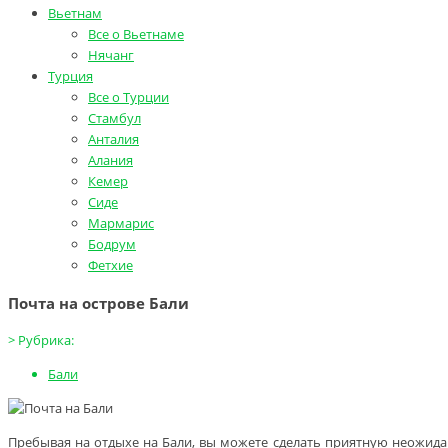
Вьетнам
Все о Вьетнаме
Нячанг
Турция
Все о Турции
Стамбул
Анталия
Алания
Кемер
Сиде
Мармарис
Бодрум
Фетхие
Почта на острове Бали
>
Рубрика:
Бали
Пребывая на отдыхе на Бали, вы можете сделать приятную неожидан