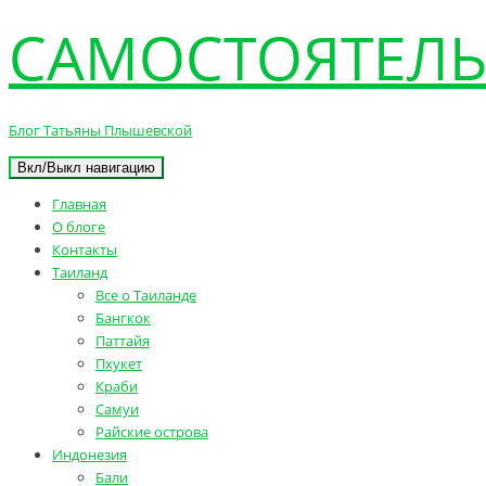
САМОСТОЯТЕЛЬ
Блог Татьяны Плышевской
Вкл/Выкл навигацию
Главная
О блоге
Контакты
Таиланд
Все о Таиланде
Бангкок
Паттайя
Пхукет
Краби
Самуи
Райские острова
Индонезия
Бали