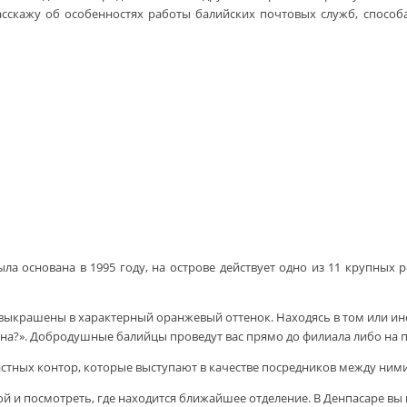
расскажу об особенностях работы балийских почтовых служб, спосо
ыла основана в 1995 году, на острове действует одно из 11 крупны
я выкрашены в характерный оранжевый оттенок. Находясь в том или и
ана?». Добродушные балийцы проведут вас прямо до филиала либо на п
стных контор, которые выступают в качестве посредников между ними
 и посмотреть, где находится ближайшее отделение. В Денпасаре вы най