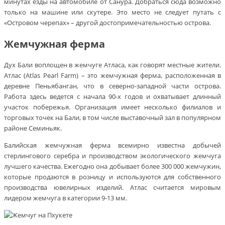
минутах езды на автомобиле от Санура. Добраться сюда возможно
только на машине или скутере. Это место не следует путать с
«Островом черепах» – другой достопримечательностью острова.
Жемчужная ферма
Дух Бали воплощен в жемчуге Атласа, как говорят местные жители.
Атлас (Atlas Pearl Farm) – это жемчужная ферма, расположенная в
деревне Пеньябанган, что в северно-западной части острова.
Работа здесь ведется с начала 90-х годов и охватывает длинный
участок побережья. Организация имеет несколько филиалов и
торговых точек на Бали, в том числе выставочный зал в популярном
районе Семиньяк.
Балийская жемчужная ферма всемирно известна добычей
стерлингового серебра и производством экологического жемчуга
лучшего качества. Ежегодно она добывает более 300 000 жемчужин,
которые продаются в розницу и используются для собственного
производства ювелирных изделий. Атлас считается мировым
лидером жемчуга в категории 9-13 мм.