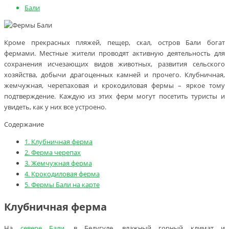
Бали
Кроме прекрасных пляжей, пещер, скал, остров Бали богат
фермами. Местные жители проводят активную деятельность для
сохранения исчезающих видов животных, развития сельского
хозяйства, добычи драгоценных камней и прочего. Клубничная,
жемчужная, черепаховая и крокодиловая фермы – яркое тому
подтверждение. Каждую из этих ферм могут посетить туристы и
увидеть, как у них все устроено.
Содержание
1.
Клубничная ферма
2.
Ферма черепах
3.
Жемчужная ферма
4.
Крокодиловая ферма
5.
Фермы Бали на карте
Клубничная ферма
На
севере Бали
, в Бедугуле, влажный горный климат и