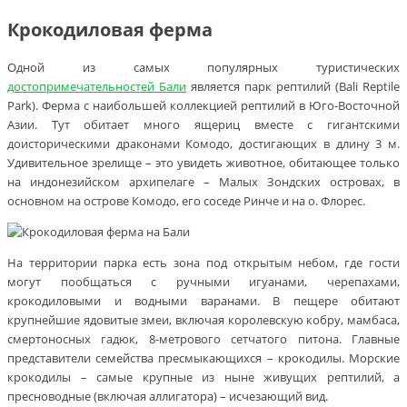
Крокодиловая ферма
Одной из самых популярных туристических
достопримечательностей Бали
является парк рептилий (Bali Reptile
Park). Ферма с наибольшей коллекцией рептилий в Юго-Восточной
Азии. Тут обитает много ящериц вместе с гигантскими
доисторическими драконами Комодо, достигающих в длину 3 м.
Удивительное зрелище – это увидеть животное, обитающее только
на индонезийском архипелаге – Малых Зондских островах, в
основном на острове Комодо, его соседе Ринче и на о. Флорес.
На территории парка есть зона под открытым небом, где гости
могут пообщаться с ручными игуанами, черепахами,
крокодиловыми и водными варанами. В пещере обитают
крупнейшие ядовитые змеи, включая королевскую кобру, мамбаса,
смертоносных гадюк, 8-метрового сетчатого питона. Главные
представители семейства пресмыкающихся – крокодилы. Морские
крокодилы – самые крупные из ныне живущих рептилий, а
пресноводные (включая аллигатора) – исчезающий вид.