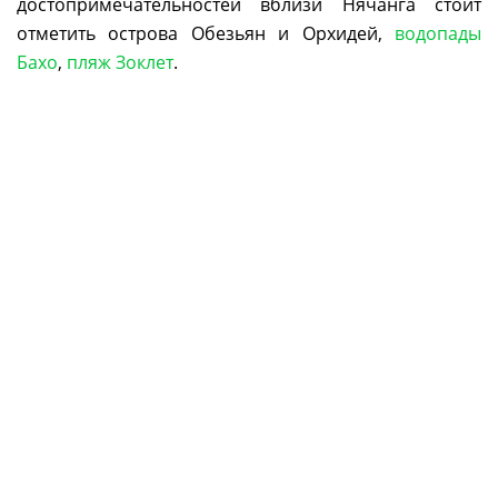
достопримечательностей вблизи Нячанга стоит
отметить острова Обезьян и Орхидей,
водопады
Бахо
,
пляж Зоклет
.