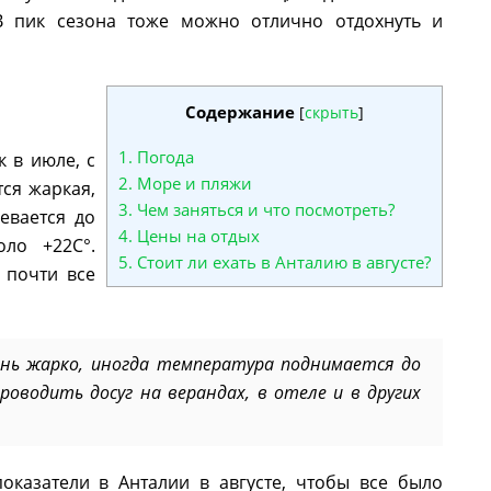
 В пик сезона тоже можно отлично отдохнуть и
Содержание
[
скрыть
]
1.
Погода
к в июле, с
2.
Море и пляжи
ся жаркая,
3.
Чем заняться и что посмотреть?
евается до
4.
Цены на отдых
оло +22С°.
5.
Стоит ли ехать в Анталию в августе?
 почти все
нь жарко, иногда температура поднимается до
проводить досуг на верандах, в отеле и в других
оказатели в Анталии в августе, чтобы все было