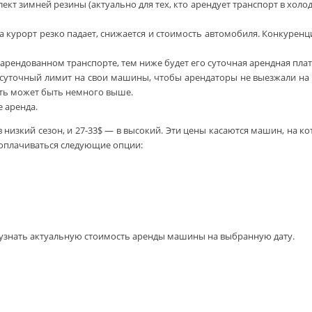
т зимней резины (актуально для тех, кто арендует транспорт в холодн
на курорт резко падает, снижается и стоимость автомобиля. Конкурен
арендованном транспорте, тем ниже будет его суточная арендная плат
уточный лимит на свои машины, чтобы арендаторы не выезжали на них
сть может быть немного выше.
 аренда.
 низкий сезон, и 27-33$ — в высокий. Эти цены касаются машин, на кот
 оплачиваться следующие опции:
 узнать актуальную стоимость аренды машины на выбранную дату.