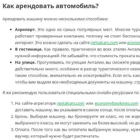
Как арендовать автомобиль?
Арендовать машину можно несколькими способами:
Аэропорт.
Это одно из самых популярных мест. Многие тури
работают проверенные компании, поэтому не стоит беспокои
интернет. Это можно сделать на сайте
rentalcars.com
или
econo
В гостинице.
Как правило, практически во всех отелях Антал
нужной информацией. Не забывайте, что стоимость проката 
На улице.
Прогуливаясь по улицам Анталии, вы сможете увиде
действительно много, особенно в разгар туристического сез
таким способом, внимательно ее осматривайте. Если есть как
чтобы вам выдали все необходимые документы на машину, стра
Я же рекомендую пользоваться специальными онлайн-ресурсами по ар
На сайте-агрегаторе
rentalcars.com
или
economybookings.com
доставить машину, вы указываете в самом конце, после оплаты
Бронь. Выбирая машину, вы бронируете ее класс, но не мар
выбранного класса, ее могут заменить на более высокий, но до
Оплата. После того как вы оплатили выбранную машину, нужн
ваучер, который нужно будет распечатать.