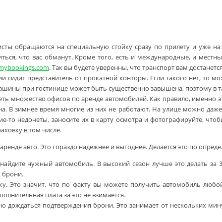
сты обращаются на специальную стойку сразу по прилету и уже на 
ться, что вас обманут. Кроме того, есть и международные, и местн
mybookings.com
. Так вы будете уверенны, что транспорт вам достанет
ии сидит представитель от прокатной конторы. Если такого нет, то м
машины при гостинице может быть существенно завышена, поэтому в 
ть множество офисов по аренде автомобилей. Как правило, именно э
она. В зимнее время многие из них не работают. На улице можно да
ие-то недочеты, заносите их в карту осмотра и фотографируйте, что
ховку в том числе.
енде авто. Это гораздо надежнее и выгоднее. Делается это по опреде
найдите нужный автомобиль. В высокий сезон лучше это делать за 3
 брони.
ку. Это значит, что по факту вы можете получить автомобиль любой
полнительная плата за это не взимается.
о дождаться подтверждения брони. Это занимает от нескольких мину