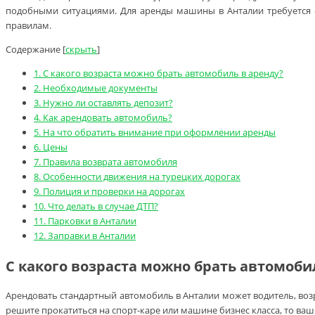
подобными ситуациями. Для аренды машины в Анталии требуется с
правилам.
Содержание
[
скрыть
]
1.
С какого возраста можно брать автомобиль в аренду?
2.
Необходимые документы
3.
Нужно ли оставлять депозит?
4.
Как арендовать автомобиль?
5.
На что обратить внимание при оформлении аренды
6.
Цены
7.
Правила возврата автомобиля
8.
Особенности движения на турецких дорогах
9.
Полиция и проверки на дорогах
10.
Что делать в случае ДТП?
11.
Парковки в Анталии
12.
Заправки в Анталии
С какого возраста можно брать автомоби
Арендовать стандартный автомобиль в Анталии может водитель, возр
решите прокатиться на спорт-каре или машине бизнес класса, то ваш