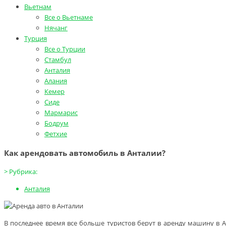
Вьетнам
Все о Вьетнаме
Нячанг
Турция
Все о Турции
Стамбул
Анталия
Алания
Кемер
Сиде
Мармарис
Бодрум
Фетхие
Как арендовать автомобиль в Анталии?
>
Рубрика:
Анталия
В последнее время все больше туристов берут в аренду машину в Ан