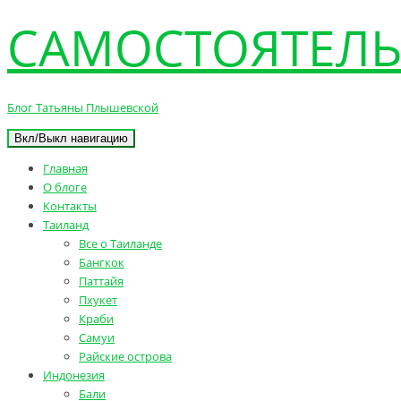
САМОСТОЯТЕЛЬ
Блог Татьяны Плышевской
Вкл/Выкл навигацию
Главная
О блоге
Контакты
Таиланд
Все о Таиланде
Бангкок
Паттайя
Пхукет
Краби
Самуи
Райские острова
Индонезия
Бали