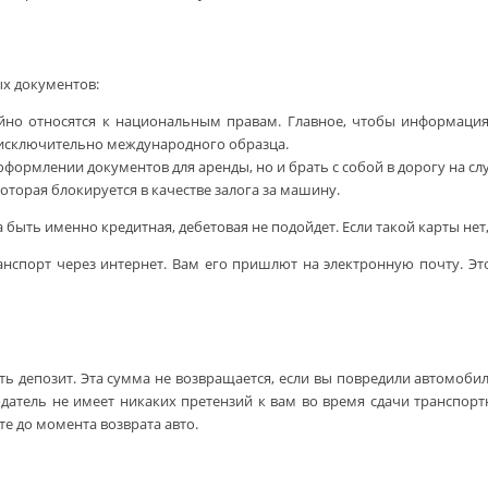
ых документов:
йно относятся к национальным правам. Главное, чтобы информация
 исключительно международного образца.
формлении документов для аренды, но и брать с собой в дорогу на слу
торая блокируется в качестве залога за машину.
быть именно кредитная, дебетовая не подойдет. Если такой карты нет
анспорт через интернет. Вам его пришлют на электронную почту. Э
ь депозит. Эта сумма не возвращается, если вы повредили автомобил
додатель не имеет никаких претензий к вам во время сдачи транспорт
е до момента возврата авто.