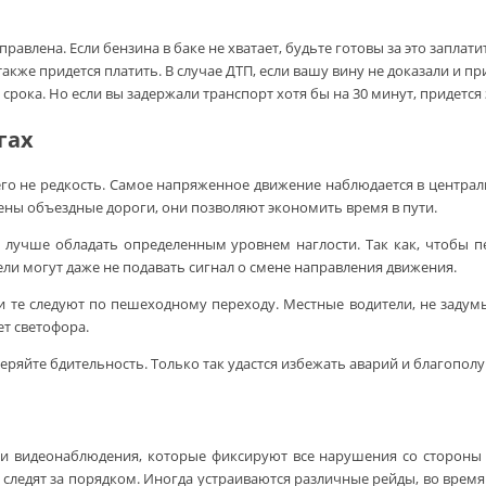
влена. Если бензина в баке не хватает, будьте готовы за это заплати
акже придется платить. В случае ДТП, если вашу вину не доказали и пр
ка. Но если вы задержали транспорт хотя бы на 30 минут, придется з
гах
него не редкость. Самое напряженное движение наблюдается в централ
ены объездные дороги, они позволяют экономить время в пути.
лучше обладать определенным уровнем наглости. Так как, чтобы п
ели могут даже не подавать сигнал о смене направления движения.
сли те следуют по пешеходному переходу. Местные водители, не заду
ет светофора.
 теряйте бдительность. Только так удастся избежать аварий и благопо
ми видеонаблюдения, которые фиксируют все нарушения со стороны в
следят за порядком. Иногда устраиваются различные рейды, во время 