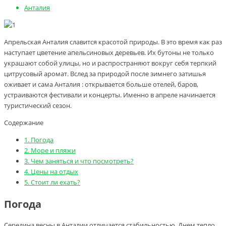
Анталия
Апрельская Анталия славится красотой природы. В это время как раз
наступает цветение апельсиновых деревьев. Их бутоны не только
украшают собой улицы, но и распространяют вокруг себя терпкий
цитрусовый аромат. Вслед за природой после зимнего затишья
оживает и сама Анталия : открывается больше отелей, баров,
устраиваются фестивали и концерты. Именно в апреле начинается
туристический сезон.
Содержание
1.
Погода
2.
Море и пляжи
3.
Чем заняться и что посмотреть?
4.
Цены на отдых
5.
Стоит ли ехать?
Погода
Середина весны в Анталии отличается стабильностью. Днем тепло,