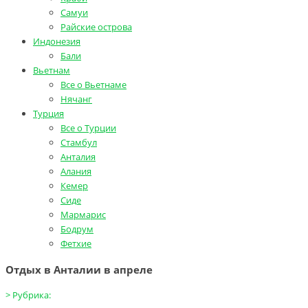
Самуи
Райские острова
Индонезия
Бали
Вьетнам
Все о Вьетнаме
Нячанг
Турция
Все о Турции
Стамбул
Анталия
Алания
Кемер
Сиде
Мармарис
Бодрум
Фетхие
Отдых в Анталии в апреле
>
Рубрика: