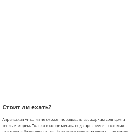
Стоит ли ехать?
Апрельская Анталия не сможет порадовать вас жарким солнцем и
теплым морем. Только в конце месяца вода прогреется настолько,
что можно будет окунуться. Из-за этого середина весны — не самое