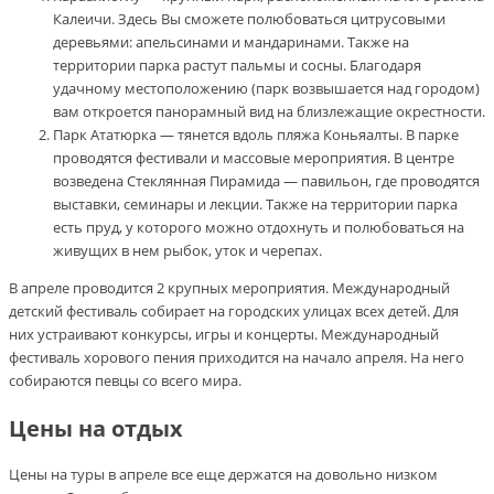
Калеичи. Здесь Вы сможете полюбоваться цитрусовыми
деревьями: апельсинами и мандаринами. Также на
территории парка растут пальмы и сосны. Благодаря
удачному местоположению (парк возвышается над городом)
вам откроется панорамный вид на близлежащие окрестности.
Парк Ататюрка — тянется вдоль пляжа Коньяалты. В парке
проводятся фестивали и массовые мероприятия. В центре
возведена Стеклянная Пирамида — павильон, где проводятся
выставки, семинары и лекции. Также на территории парка
есть пруд, у которого можно отдохнуть и полюбоваться на
живущих в нем рыбок, уток и черепах.
В апреле проводится 2 крупных мероприятия. Международный
детский фестиваль собирает на городских улицах всех детей. Для
них устраивают конкурсы, игры и концерты. Международный
фестиваль хорового пения приходится на начало апреля. На него
собираются певцы со всего мира.
Цены на отдых
Цены на туры в апреле все еще держатся на довольно низком