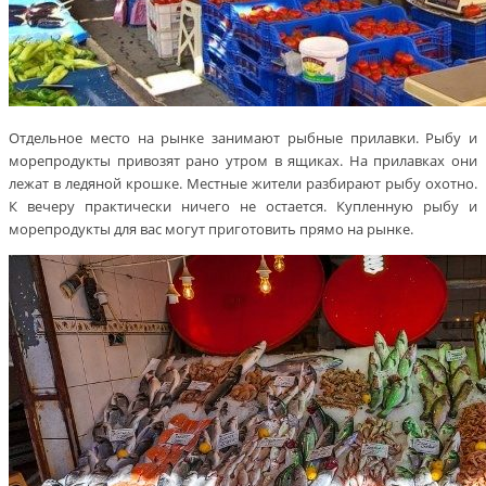
Отдельное место на рынке занимают рыбные прилавки. Рыбу и
морепродукты привозят рано утром в ящиках. На прилавках они
лежат в ледяной крошке. Местные жители разбирают рыбу охотно.
К вечеру практически ничего не остается. Купленную рыбу и
морепродукты для вас могут приготовить прямо на рынке.