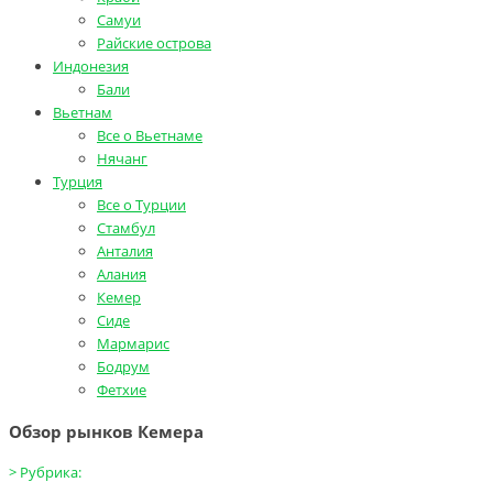
Самуи
Райские острова
Индонезия
Бали
Вьетнам
Все о Вьетнаме
Нячанг
Турция
Все о Турции
Стамбул
Анталия
Алания
Кемер
Сиде
Мармарис
Бодрум
Фетхие
Обзор рынков Кемера
>
Рубрика: