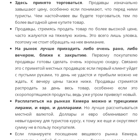
Здесь принято торговаться
. Продавцы изначально
завышают цену, особенно если понимают, что перед ними
туристы. Чем настойчивее вы будете торговаться, тем по
более выгодной цене купите товар.
Продавцы, стремясь продать товар по более высокой цене,
часто жалуются на тяжелую жизнь. Это всего лишь уловка,
поэтому не стоит обращать на нее внимание.
На рынок лучше приходить либо очень рано, либо
вечером, ближе к закрытию
. Первому покупателю
продавцы готовы сделать очень хорошую скидку. Связано
это с приметой местных продавцов: если первый клиент уйдет
с пустыми руками, то день не удастся и прибыли можно не
ждать. К вечеру цены также ниже. Продавцы стремятся
распродать за день весь товар, особенно если это
скоропортящиеся продукты, ведь уже утром привезут новый.
Расплатиться на рынках Кемера можно и турецкими
лирами, и евро, и долларами
. Но лучше рассчитываться
местной валютой. Доллары и евро обменивают по
невыгодному для туристов курсу, к тому же еще и округляют
сумму не в пользу покупателя.
Если планируете посещение вещевого рынка Кемера,