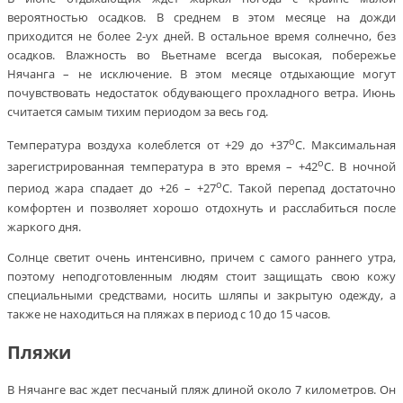
вероятностью осадков. В среднем в этом месяце на дожди
приходится не более 2-ух дней. В остальное время солнечно, без
осадков. Влажность во Вьетнаме всегда высокая, побережье
Нячанга – не исключение. В этом месяце отдыхающие могут
почувствовать недостаток обдувающего прохладного ветра. Июнь
считается самым тихим периодом за весь год.
о
Температура воздуха колеблется от ­+29 до +37
С. Максимальная
о
зарегистрированная температура в это время – +42
С. В ночной
о
период жара спадает до +26 – +27
С. Такой перепад достаточно
комфортен и позволяет хорошо отдохнуть и расслабиться после
жаркого дня.
Солнце светит очень интенсивно, причем с самого раннего утра,
поэтому неподготовленным людям стоит защищать свою кожу
специальными средствами, носить шляпы и закрытую одежду, а
также не находиться на пляжах в период с 10 до 15 часов.
Пляжи
В Нячанге вас ждет песчаный пляж длиной около 7 километров. Он