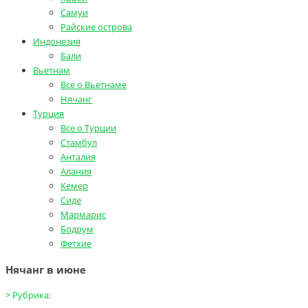
Самуи
Райские острова
Индонезия
Бали
Вьетнам
Все о Вьетнаме
Нячанг
Турция
Все о Турции
Стамбул
Анталия
Алания
Кемер
Сиде
Мармарис
Бодрум
Фетхие
Нячанг в июне
>
Рубрика: