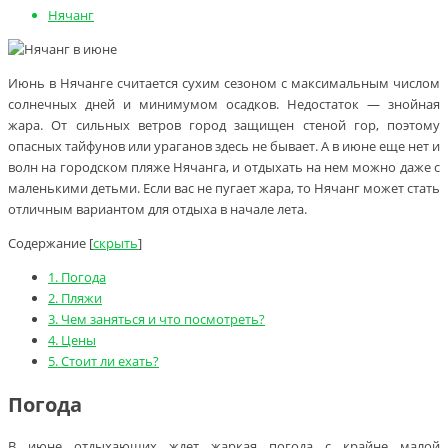
Нячанг
Июнь в Нячанге считается сухим сезоном с максимальным числом
солнечных дней и минимумом осадков. Недостаток — знойная
жара. От сильных ветров город защищен стеной гор, поэтому
опасных тайфунов или ураганов здесь не бывает. А в июне еще нет и
волн на городском пляже Нячанга, и отдыхать на нем можно даже с
маленькими детьми. Если вас не пугает жара, то Нячанг может стать
отличным вариантом для отдыха в начале лета.
Содержание
[
скрыть
]
1.
Погода
2.
Пляжи
3.
Чем заняться и что посмотреть?
4.
Цены
5.
Стоит ли ехать?
Погода
В июне отдыхающих ждет жаркая погода с крайне малой