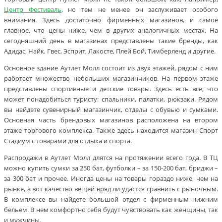
Центр Фестиваль
, но тем не менее он заслуживает особого
внимания. Здесь достаточно фирменных магазинов, и самое
главное, что цены ниже, чем в других аналогичных местах. На
сегодняшний день в магазинах представлены такие бренды, как
Адидас, Найк, Гвес, Эсприт, Лакосте, Плей Бой, Тимберленд и другие.
Основное здание Аутлет Молл состоит из двух этажей, рядом с ним
работает множество небольших магазинчиков. На первом этаже
представлены спортивные и детские товары. Здесь есть все, что
может понадобиться туристу: спальники, палатки, рюкзаки. Рядом
вы найдете сувенирный магазинчик, отделы с обувью и сумками.
Основная часть брендовых магазинов расположена на втором
этаже торгового комплекса. Также здесь находится магазин Спорт
Стадиум с товарами для отдыха и спорта.
Распродажи в Аутлет Молл длятся на протяжении всего года. В ТЦ
можно купить сумки за 250 бат, футболки – за 150-200 бат, бриджи –
за 300 бат и прочее. Иногда цены на товары гораздо ниже, чем на
рынке, а вот качество вещей вряд ли удастся сравнить с рыночным.
В комплексе вы найдете большой отдел с фирменным нижним
бельем. В нем комфортно себя будут чувствовать как женщины, так
и мужчины.