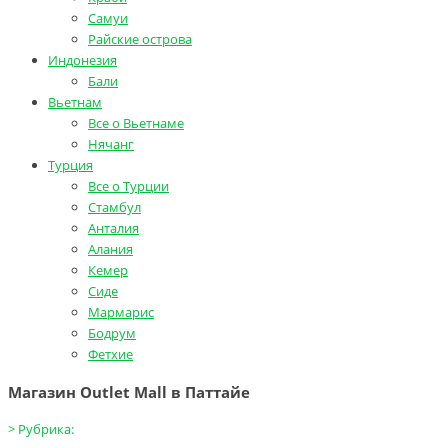
Самуи
Райские острова
Индонезия
Бали
Вьетнам
Все о Вьетнаме
Нячанг
Турция
Все о Турции
Стамбул
Анталия
Алания
Кемер
Сиде
Мармарис
Бодрум
Фетхие
Магазин Outlet Mall в Паттайе
>
Рубрика: