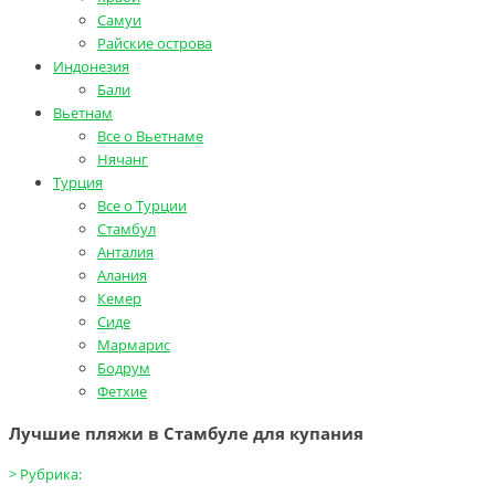
Самуи
Райские острова
Индонезия
Бали
Вьетнам
Все о Вьетнаме
Нячанг
Турция
Все о Турции
Стамбул
Анталия
Алания
Кемер
Сиде
Мармарис
Бодрум
Фетхие
Лучшие пляжи в Стамбуле для купания
>
Рубрика: