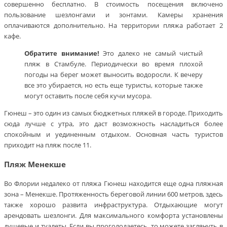
совершенно бесплатно. В стоимость посещения включено
пользование шезлонгами и зонтами. Камеры хранения
оплачиваются дополнительно. На территории пляжа работает 2
кафе.
Обратите внимание!
Это далеко не самый чистый
пляж в Стамбуле. Периодически во время плохой
погоды на берег может выносить водоросли. К вечеру
все это убирается, но есть еще туристы, которые также
могут оставить после себя кучи мусора.
Гюнеш – это один из самых бюджетных пляжей в городе. Приходить
сюда лучше с утра, это даст возможность насладиться более
спокойным и уединенным отдыхом. Основная часть туристов
приходит на пляж после 11.
Пляж Менекше
Во Флории недалеко от пляжа Гюнеш находится еще одна пляжная
зона – Менекше. Протяженность береговой линии 600 метров, здесь
также хорошо развита инфраструктура. Отдыхающие могут
арендовать шезлонги. Для максимального комфорта установлены
душевые и туалеты. Если вы проголодаетесь, то можете заглянуть в