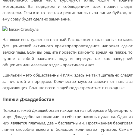
мотоциклы. За порядком и соблюдением всех правил следят
спасатели. Если кто-то все-таки решит заплыть за линии буйков, то
ему сразу будет сделано замечание.
На пляже есть туалет, он платный. Расположен около зоны с яхтами.
Для ценителей активного времяпрепровождения напрокат сдают
велосипеды. Если вы решите провести какое-то время на пляже, то
лучше с собой захватить воду и перекус, так как заведений
общепита или магазинов здесь практически нет.
Ешилькёй – это общественный пляж, здесь не так тщательно следят
за чистотой и порядком. Количество мусора зависит от наплыва
отдыхающих. Больше всего людей сюда стремиться в выходные.
Пляжи Джаддебостан
Полоса пляжей Джаддебостан находятся на побережье Мраморного
моря. Джаддебостан включает в себя три пляжных участка. Один из
них является платным, два – бесплатными. Протяженная береговая
линия способна вместить большое количество туристов. Самым