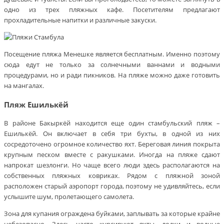
одно из трех пляжных кафе. Посетителям предлагают
прохладительные напитки и различные закуски.
Посещение пляжа Менешке является бесплатным. Именно поэтому
сюда едут не только за солнечными ваннами и водными
процедурами, но и ради пикников. На пляже можно даже готовить
на мангалах.
Пляж Ешилькёй
В районе Бакыркёй находится еще один стамбульский пляж –
Ешилькёй. Он включает в себя три бухты, в одной из них
сосредоточено огромное количество яхт. Береговая линия покрыта
крупным песком вместе с ракушками. Иногда на пляже сдают
напрокат шезлонги. Но чаще всего люди здесь располагаются на
собственных пляжных ковриках. Рядом с пляжной зоной
расположен старый аэропорт города, поэтому не удивляйтесь, если
услышите шум, пролетающего самолета.
Зона для купания ограждена буйками, заплывать за которые крайне
небезопасно. Здесь часто курсируют яхты, лодки и водные