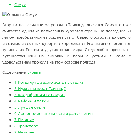
Самуи
Вторым по величине островом в Таиланде является Самуи, он же
считается одним из популярных курортов страны. За последние 50
лет он преобразился и прошел путь от бедного островка до одного
из самых известных курортов королевства. Его активно посещают
туристы из России и других стран мира. Сюда любят приезжать
путешественники на зимовку и пары с детьми. Я сама с
удовольствием прожила на этом острове полгода.
Содержание
[
скрыть
]
1.
Когда лучше всего ехать на отдых?
2.
Нужна ли виза в Таиланд?
3.
Как добраться на Самуи?
4.
Районы и пляжи
5.
Лучшие отели
6.
Достопримечательности и развлечения
7.
Питание
8.
Транспорт
9.
Интернет