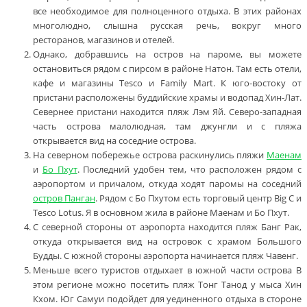
все необходимое для полноценного отдыха. В этих районах
многолюдно, слышна русская речь, вокруг много
ресторанов, магазинов и отелей.
Однако, добравшись на остров на пароме, вы можете
остановиться рядом с пирсом в районе Натон. Там есть отели,
кафе и магазины Tesco и Family Mart. К юго-востоку от
пристани расположены буддийские храмы и водопад Хин-Лат.
Севернее пристани находится пляж Лэм Яй. Северо-западная
часть острова малолюдная, там джунгли и с пляжа
открывается вид на соседние острова.
На северном побережье острова раскинулись пляжи
Маенам
и
Бо Пхут
. Последний удобен тем, что расположен рядом с
аэропортом и причалом, откуда ходят паромы на соседний
остров Панган
. Рядом с Бо Пхутом есть торговый центр Big C и
Tesco Lotus. Я в основном жила в районе Маенам и Бо Пхут.
С северной стороны от аэропорта находится пляж Банг Рак,
откуда открывается вид на островок с храмом Большого
Будды. С южной стороны аэропорта начинается пляж Чавенг.
Меньше всего туристов отдыхает в южной части острова В
этом регионе можно посетить пляж Тонг Танод у мыса Хин
Кхом. Юг Самуи подойдет для уединенного отдыха в стороне