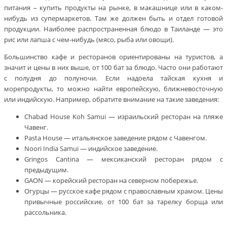
питания – купить продукты на рынке, в макашнице или в каком-
нибудь из супермаркетов. Там же должен быть и отдел готовой
продукции. Наиболее распространенная блюдо в Таиланде — это
рис или лапша с чем-нибудь (мясо, рыба или овощи).
Большинство кафе и ресторанов ориентированы на туристов, а
значит и цены в них выше, от 100 бат за блюдо. Часто они работают
с полудня до полуночи. Если надоела тайская кухня и
морепродукты, то можно найти европейскую, ближневосточную
или индийскую. Например, обратите внимание на такие заведения:
Chabad House Koh Samui — израильский ресторан на пляже
Чавенг.
Pasta House — итальянское заведение рядом с Чавенгом.
Noori India Samui — индийское заведение.
Gringos Cantina — мексиканский ресторан рядом с
предыдущим.
GAON — корейский ресторан на северном побережье.
Огурцы — русское кафе рядом с православным храмом. Цены
привычные российские, от 100 бат за тарелку борща или
рассольника.