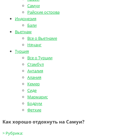
Самуи
Райские острова
Индонезия
Бали
Вьетнам
Все о Вьетнаме
Нячанг
Турция
Все о Турции
Стамбул
Анталия
Алания
Кемер
Сиде
Мармарис
Бодрум
Фетхие
Как хорошо отдохнуть на Самуи?
>
Рубрика: