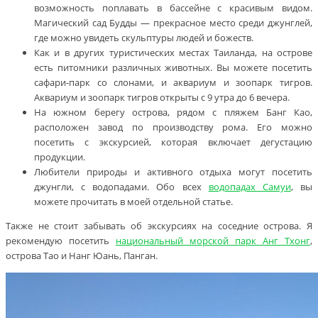
возможность поплавать в бассейне с красивым видом.
Магический сад Будды — прекрасное место среди джунглей,
где можно увидеть скульптуры людей и божеств.
Как и в других туристических местах Таиланда, на острове
есть питомники различных животных. Вы можете посетить
сафари-парк со слонами, и аквариум и зоопарк тигров.
Аквариум и зоопарк тигров открыты с 9 утра до 6 вечера.
На южном берегу острова, рядом с пляжем Банг Као,
расположен завод по производству рома. Его можно
посетить с экскурсией, которая включает дегустацию
продукции.
Любители природы и активного отдыха могут посетить
джунгли, с водопадами. Обо всех
водопадах Самуи
, вы
можете прочитать в моей отдельной статье.
Также не стоит забывать об экскурсиях на соседние острова. Я
рекомендую посетить
национальный морской парк Анг Тхонг
,
острова Тао и Нанг Юань, Панган.