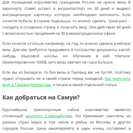
Для посещения королевства гражданам России не нужна виза. В
аэропорту ставят штамп в загранпаспорт на 30 дней и выдают
миграционную карточку, которую необходимо заполнить. Если
хочется побыть в стране подольше, то можно сделать “риза-ран” –
съездить в соседнюю страну и получить визу. Она действует 60 дней
с возможностью продления на 30 в иммиграционном офисе.
Если хочется остаться, например, на год, то можно сделать учебную
визу. Для нее требуется предъявить в посольство документы какой-
нибудь языковой школы, но обучение в ней платное.
Ориентировочно 1000$, зато визы хватает на год и больше.
Если вы из Беларуси, то без визы в Таиланд вас не пустят, поэтому
нудно открывать ее в своей стране перед поездкой.
Как получить
визу в Таиланд белорусам
, я писала в своей отдельной статье.
Как добраться на Самуи?
Крупнейшим транспортным хабом королевства является
столичный
аэропорт Суварнабхуми
. Он принимает самолеты из
разных стран мира, в том числе и рейсы из Москвы и других
городов России. Цена авиаперелета в один конец составляет в