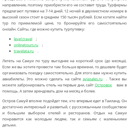
направление, поэтому приобрести его не составит труда. Турфирмы
предлагают путевки на 7-14 дней. 12 ночей в двухместном номере в
высокий сезон стоит в среднем 150 тысяч рублей. Если хотите найти
тур по приемлемой цене, то бронируйте его самостоятельно
онлайн. Сайты, где можно купить турпутевку:
level.travel
;
onlinetours.ru
;
travelata.ru
.
Лететь на Самуи по туру выгоднее на короткий срок (до месяца).
Если же вы хотите провести там больше времени, то дешевле будет
организовать поездку самостоятельно. Для этого вам нужно купить
авиабилеты. Это можно сделать на сайте
aviasales.ru
. Также вы
можете забронировать отель на первые дни, сайт
Островок
вам в
помощь. А затем арендовать дом на месяц и более.
Остров Самуй вполне подойдет тем, кто впервые едет в Таиланд. Он
достаточно интересный и развитый, с русскоязычным сообществом
и большим выбором отелей и ресторанов. Отдых на Самуи
понравится как молодым людям, так и семьям с маленькими
детьми.