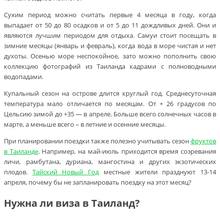
Сухим период можно считать первые 4 месяца в году, когда
выпадает от 50 до 80 осадков и от 5 до 11 дождливых дней. Они и
являются лучшим периодом для отдыха. Самуи стоит посещать в
зимние месяцы (январь и февраль), когда вода в море чистая и нет
духоты. Осенью море неспокойное, зато можно пополнить свою
коллекцию фотографий из Таиланда кадрами с полноводными
водопадами.
Купальный сезон на острове длится круглый год. Среднесуточная
температура мало отличается по месяцам. От + 26 градусов по
Цельсию зимой до +35 — в апреле. Больше всего солнечных часов в
марте, а меньше всего – в летние и осенние месяцы.
При планировании поездки также полезно учитывать сезон
фруктов
в Таиланде
. Например, на май-июль приходится время созревания
личи, рамбутана, дуриана, мангостина и других экзотических
плодов.
Тайский Новый Год
местные жители празднуют 13-14
апреля, почему бы не запланировать поездку на этот месяц?
Нужна ли виза в Таиланд?