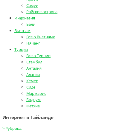
Самуи
Райские острова
Индонезия
Бали
Вьетнам
Все о Вьетнаме
Нячанг
Турция
Все о Турции
Стамбул
Анталия
Алания
Кемер
Сиде
Мармарис
Бодрум
Фетхие
Интернет в Тайланде
>
Рубрика: