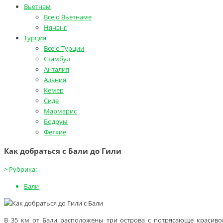
Вьетнам
Все о Вьетнаме
Нячанг
Турция
Все о Турции
Стамбул
Анталия
Алания
Кемер
Сиде
Мармарис
Бодрум
Фетхие
Как добраться с Бали до Гили
>
Рубрика:
Бали
В 35 км от Бали расположены три острова с потрясающе красиво