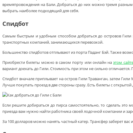
времяпровождения на Бали. Добраться до них можно тремя разными 
выбрать наиболее подходящий для себя.
Спидбот
Самым быстрым и удобным способом добраться до островов Гили яв
транспортных компаний, занимающихся перевозкой.
Большинство спидботов отплывают из порта Паданг Бэй. Также возм
Приобрести билеты можно в самом порту или онлайн на
этом сайт
вариант доехать до Гили. Стоимость при этом не сильно отличается. П
Спидбот вначале приплывает на остров Гили Траванган, затем Гили М
Лучше покупать проезд в две стороны сразу. Есть билеты с открытой
Если решите добираться до пирса самостоятельно, то сделать это м
приезда вам нужно найти работника своей лодочной компании и заре
За 100 долларов можно нанять частный катер. Трансфер заберет вас из