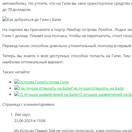
автомобиль). Но учтите, что на Гили вы свое транспортное средство
до 70 долларов.
На пароме вы причалите в порту Лембар острова Ломбок. Лодки же 
Гили 1 доллар. Плывет она полчаса. Чтобы не переплатить, стоит пок
Переезд таким способом довольно утомительный, поэтому в первый д
Теперь вы знаете о всех доступных способах попасть на Гили. Тем
наиболее оптимальный вариант.
Также читайте:
Острова Гили
Где лучше отдыхать на Бали
15 лучших развлечений на Б
Страница с комментариями
Ева
says:
22.06.2023 в 13:04
Из Куты до Паданг Бэя не «около получаса», а все полтора часа))