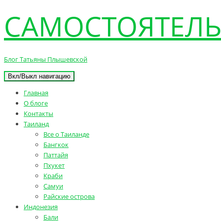
САМОСТОЯТЕЛЬ
Блог Татьяны Плышевской
Вкл/Выкл навигацию
Главная
О блоге
Контакты
Таиланд
Все о Таиланде
Бангкок
Паттайя
Пхукет
Краби
Самуи
Райские острова
Индонезия
Бали