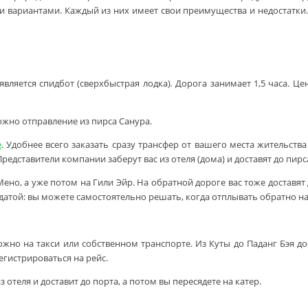
вариантами. Каждый из них имеет свои преимущества и недостатки. В
ляется спидбот (сверхбыстрая лодка)
.
Дорога занимает 1,5 часа. Це
ожно отправление из пирса Санура.
е
. Удобнее всего заказать сразу трансфер от вашего места жительст
редставители компании заберут вас из отеля (дома) и доставят до пирса
ено, а уже потом на Гили Эйр. На обратной дороге вас тоже доставят 
 датой: вы можете самостоятельно решать, когда отплывать обратно на
ожно на такси или собственном транспорте. Из Куты до Паданг Бэя д
гистрироваться на рейс.
 отеля и доставит до порта, а потом вы пересядете на катер.