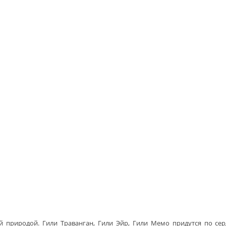
й природой. Гили Траванган, Гили Эйр, Гили Мемо придутся по с