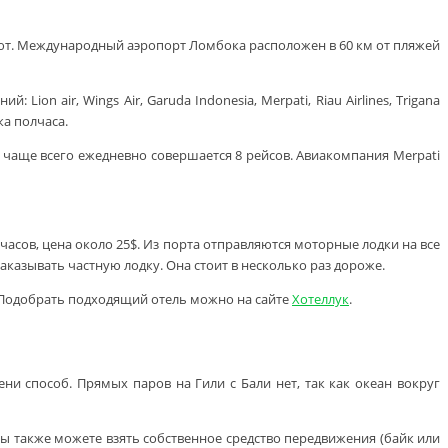
меют. Международный аэропорт Ломбока расположен в 60 км от пляжей
 air, Wings Air, Garuda Indonesia, Merpati, Riau Airlines, Trigana
ка полчаса.
 чаще всего ежедневно совершается 8 рейсов. Авиакомпания Merpati
 часов, цена около 25$. Из порта отправляются моторные лодки на все
заказывать частную лодку. Она стоит в несколько раз дороже.
к. Подобрать подходящий отель можно на сайте
Хотеллук
.
и способ. Прямых паров на Гили с Бали нет, так как океан вокруг
вы также можете взять собственное средство передвижения (байк или