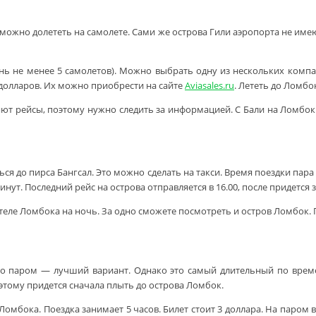
о можно долететь на самолете. Сами же острова Гили аэропорта не и
 менее 5 самолетов). Можно выбрать одну из нескольких компаний: Lion
5 долларов. Их можно приобрести на сайте
Aviasales.ru
. Лететь до Ломбо
няют рейсы, поэтому нужно следить за информацией. С Бали на Ломбок
ся до пирса Бангсал. Это можно сделать на такси. Время поездки пара
инут. Последний рейс на острова отправляется в 16.00, после придется 
в отеле Ломбока на ночь. За одно сможете посмотреть и остров Ломбо
о паром — лучший вариант. Однако это самый длительный по времен
этому придется сначала плыть до острова Ломбок.
мбока. Поездка занимает 5 часов. Билет стоит 3 доллара. На паром 