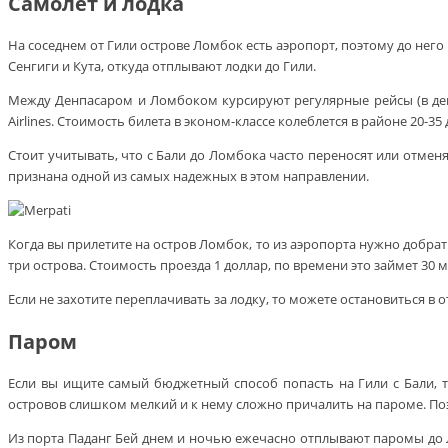
Самолет и лодка
На соседнем от Гили острове Ломбок есть аэропорт, поэтому до нег
Сенгиги и Кута, откуда отплывают лодки до Гили.
Между Денпасаром и Ломбоком курсируют регулярные рейсы (в день не
Airlines. Стоимость билета в эконом-классе колеблется в районе 20-3
Стоит учитывать, что с Бали до Ломбока часто переносят или отме
признана одной из самых надежных в этом направлении.
Когда вы прилетите на остров Ломбок, то из аэропорта нужно добрать
три острова. Стоимость проезда 1 доллар, по времени это займет 30 м
Если не захотите переплачивать за лодку, то можете остановиться 
Паром
Если вы ищите самый бюджетный способ попасть на Гили с Бали, т
островов слишком мелкий и к нему сложно причалить на пароме. По
Из порта Паданг Бей днем и ночью ежечасно отплывают паромы до Ло