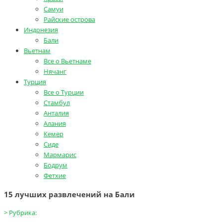
Самуи
Райские острова
Индонезия
Бали
Вьетнам
Все о Вьетнаме
Нячанг
Турция
Все о Турции
Стамбул
Анталия
Алания
Кемер
Сиде
Мармарис
Бодрум
Фетхие
15 лучших развлечений на Бали
>
Рубрика: