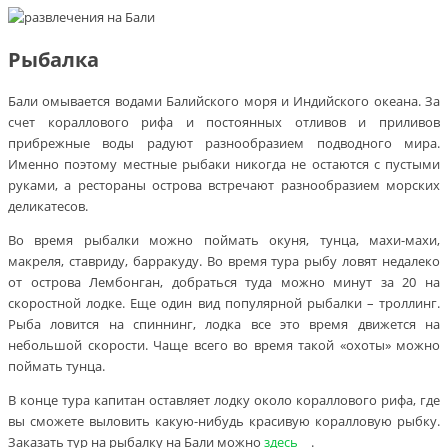
Рыбалка
Бали омывается водами Балийского моря и Индийского океана. За
счет кораллового рифа и постоянных отливов и приливов
прибрежные воды радуют разнообразием подводного мира.
Именно поэтому местные рыбаки никогда не остаются с пустыми
руками, а рестораны острова встречают разнообразием морских
деликатесов.
Во время рыбалки можно поймать окуня, тунца, махи-махи,
макреля, ставриду, барракуду. Во время тура рыбу ловят недалеко
от острова Лембонган, добраться туда можно минут за 20 на
скоростной лодке. Еще один вид популярной рыбалки – троллинг.
Рыба ловится на спиннинг, лодка все это время движется на
небольшой скорости. Чаще всего во время такой «охоты» можно
поймать тунца.
В конце тура капитан оставляет лодку около кораллового рифа, где
вы сможете выловить какую-нибудь красивую коралловую рыбку.
Заказать тур на рыбалку на Бали можно
здесь
.