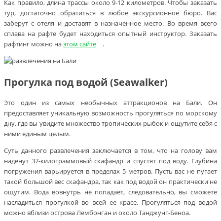
Как правило, длина трассы около 9-12 километров. Чтобы заказать
тур, достаточно обратиться в любое экскурсионное бюро. Вас
заберут с отеля и доставят в назначенное место. Во время всего
сплава на рафте будет находиться опытный инструктор. Заказать
рафтинг можно на
этом сайте
.
Прогулка под водой (Seawalker)
Это один из самых необычных аттракционов на Бали. Он
предоставляет уникальную возможность прогуляться по морскому
дну, где вы увидите множество тропических рыбок и ощутите себя с
ними единым целым.
Суть данного развлечения заключается в том, что на голову вам
наденут 37-килограммовый скафандр и спустят под воду. Глубина
погружения варьируется в пределах 5 метров. Пусть вас не пугает
такой большой вес скафандра, так как под водой он практически не
ощутим. Вода вовнутрь не попадает, следовательно, вы сможете
насладиться прогулкой во всей ее красе. Прогуляться под водой
можно вблизи острова Лембонган и около Танджунг-Беноа.