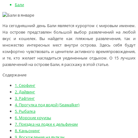
Бали
На сегодняшний день Бали является курортом с мировым именем.
На острове представлен большой выбор развлечений на любой
вкус и кошелек. Вы найдете как пляжные развлечения, так и
множество интересных мест внутри острова. Здесь себя будут
комфортно чувствовать и ценители активного времяпровождения,
и те, кто желает насладиться уединенным отдыхом. О 15 лучших
развлечений на острове Бали, я расскажу в этой статье.
Содержание
1.
Серфинг
2.
Дайвинг
3.
Рафтинг
4.
Прогулка под водой (Seawalker)
5.
Рыбалка
6.
Морские круизы
7.
Поездка на лодке к дельфинам
8.
Каньонинг
9.
Восхождение на вулкан