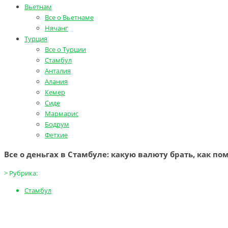
Вьетнам
Все о Вьетнаме
Нячанг
Турция
Все о Турции
Стамбул
Анталия
Алания
Кемер
Сиде
Мармарис
Бодрум
Фетхие
Все о деньгах в Стамбуле: какую валюту брать, как по
>
Рубрика:
Стамбул