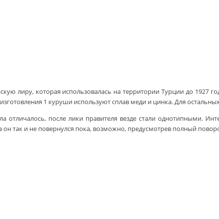
кую лиру, которая использовалась на территории Турции до 1927 года
изготовления 1 куруши используют сплав меди и цинка. Для остальных
а отличалось, после лики правителя везде стали однотипными. Инт
ца он так и не повернулся пока, возможно, предусмотрев полный пов