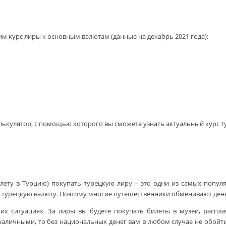
им курс лиры к основным валютам (данные на декабрь 2021 года):
калькулятор, с помощью которого вы сможете узнать актуальный курс 
лету в Турцию) покупать турецкую лиру – это одни из самых попул
ть турецкую валюту. Поэтому многие путешественники обменивают день
их ситуациях. За лиры вы будете покупать билеты в музеи, распла
 наличными, то без национальных денег вам в любом случае не обойт