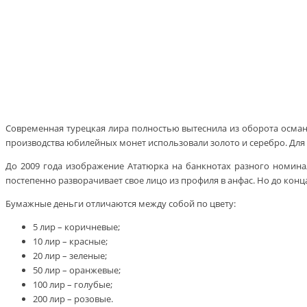
Современная турецкая лира полностью вытеснила из оборота османс
производства юбилейных монет использовали золото и серебро. Для 
До 2009 года изображение Ататюрка на банкнотах разного номинал
постепенно разворачивает свое лицо из профиля в анфас. Но до кон
Бумажные деньги отличаются между собой по цвету:
5 лир – коричневые;
10 лир – красные;
20 лир – зеленые;
50 лир – оранжевые;
100 лир – голубые;
200 лир – розовые.