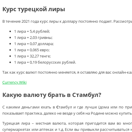
Курс турецкой лиры
В течение 2021 года курс лиры к доллару постоянно подает. Рассмотр
1 лира = 5,4 рублей;
1 лира = 2,03 гривны;
1 лира = 0,07 доллара;
1 лира = 0,065 евро;
1 лира = 32,27 тенге;
1 лира = 0,19 белорусских рублей.
Так как курс валют постоянно меняется, я оставляю для вас онлайн-
Currency.Wiki
Какую валюту брать в Стамбул?
С какими деньгами ехать в
С
тамбул и где лучше (дома или по при
показывает практика, далеко не везде у себя на Родине можно купи
Турецкая лира – местная валюта, которая пригодится вам во мног
супермаркетах или аптеках и т.д. Если вы привыкли рассчитываться