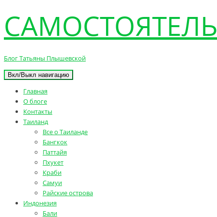
САМОСТОЯТЕЛЬ
Блог Татьяны Плышевской
Вкл/Выкл навигацию
Главная
О блоге
Контакты
Таиланд
Все о Таиланде
Бангкок
Паттайя
Пхукет
Краби
Самуи
Райские острова
Индонезия
Бали