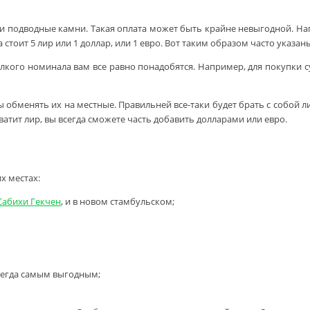
 подводные камни. Такая оплата может быть крайне невыгодной. Наприм
стоит 5 лир или 1 доллар, или 1 евро. Вот таким образом часто указан
лкого номинала вам все равно понадобятся. Например, для покупки с
бы обменять их на местные. Правильней все-таки будет брать с собой 
хватит лир, вы всегда сможете часть добавить долларами или евро.
х местах:
Сабихи Гекчен
, и в новом стамбульском;
всегда самым выгодным;