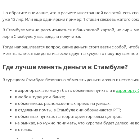
Но обратите внимание, что в расчете иностранной валютой, есть свои
уже 13 лир. Или еще один яркий пример: 1 стакан свежевыжатого сока 
В Стамбуле можно рассчитываться и банковской картой, но лиры ме
лир в Стамбуле, у вас вряд ли получится.
Тогда напрашивается вопрос, какие деньги стоит везти с собой, что
менять на местные деньги, а если вдруг на кукую-то покупку вам не 
Где лучше менять деньги в Стамбуле?
В турецком Стамбуле безопасно обменять деньги можно в нескольки
в аэропортах, это могут быть обменные пункты и в
аэропорту 
в любом турецком банке;
в обменниках, расположенных прямо на улицах;
в отделения почты, в Стамбуле они обозначаются РТТ;
в обменных пунктах на территории торговых центров;
на рынках, но нужно понимать, что курс там будет далеко не 
в отелях.