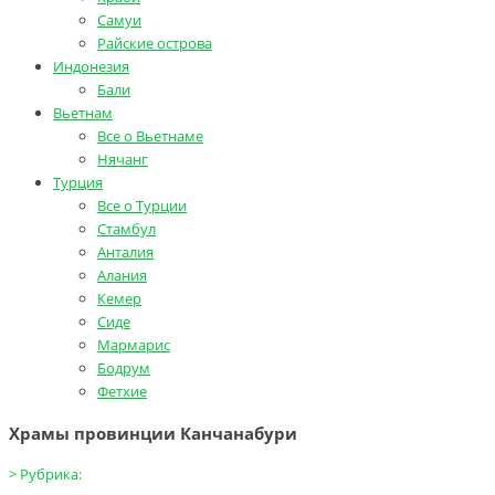
Самуи
Райские острова
Индонезия
Бали
Вьетнам
Все о Вьетнаме
Нячанг
Турция
Все о Турции
Стамбул
Анталия
Алания
Кемер
Сиде
Мармарис
Бодрум
Фетхие
Храмы провинции Канчанабури
>
Рубрика: