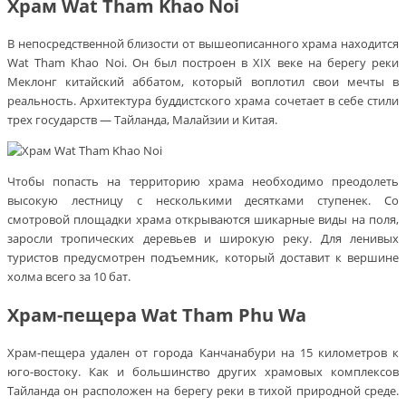
Храм Wat Tham Khao Noi
В непосредственной близости от вышеописанного храма находится
Wat Tham Khao Noi. Он был построен в XIX веке на берегу реки
Меклонг китайский аббатом, который воплотил свои мечты в
реальность. Архитектура буддистского храма сочетает в себе стили
трех государств — Тайланда, Малайзии и Китая.
Чтобы попасть на территорию храма необходимо преодолеть
высокую лестницу с несколькими десятками ступенек. Со
смотровой площадки храма открываются шикарные виды на поля,
заросли тропических деревьев и широкую реку. Для ленивых
туристов предусмотрен подъемник, который доставит к вершине
холма всего за 10 бат.
Храм-пещера Wat Tham Phu Wa
Храм-пещера удален от города Канчанабури на 15 километров к
юго-востоку. Как и большинство других храмовых комплексов
Тайланда он расположен на берегу реки в тихой природной среде.