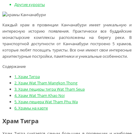
Другие курорты
Каждый храм в провинции Канчанабури имеет уникальную и
интересную историю появления. Практически все буддийские
монастырские комплексы расположены на берегу реки. В
транспортной доступности от Канчанабури построено 5 храмов,
которые любят посещать туристы. Все они имеют свои интересные
архитектурные постройки, памятники и уникальные особенности.
Содержание
1.
Храм Тигра
2.
Храм Wat Tham Mangkon Thong
3.
Храм пещеры тигра Wat Tham Seua
4.
Храм Wat Tham Khao Noi
5.
Храм-пещера Wat Tham Phu Wa
6.
Храмы на карте
Храм Тигра
Храм Тигра считается самым большим в провинции и наиболее