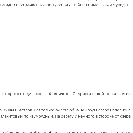
жегодно приезжают тысячи туристов, чтобы своими глазами увидеть
 которого входит около 10 объектов. С туристической точки зрения
а 950×600 метров. Вот только вместо обычной воды озеро наполнено
малахитовый, то изумрудный. На берегу и немного в стороне от озера
приобретает желтый цвет. Ночью в результате окисления сера имеет