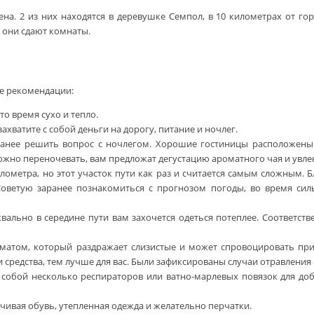
а. 2 из них находятся в деревушке Семпол, в 10 километрах от гор
 они сдают комнаты.
ие рекомендации:
то время сухо и тепло.
ахватите с собой деньги на дорогу, питание и ночлег.
аранее решить вопрос с ночлегом. Хорошие гостиницы расположены
 можно переночевать, вам предложат дегустацию ароматного чая и увл
метра, но этот участок пути как раз и считается самым сложным. Бл
Советую заранее познакомиться с прогнозом погоды, во время сил
квально в середине пути вам захочется одеться потеплее. Соответст
атом, который раздражает слизистые и может спровоцировать прис
средства, тем лучше для вас. Были зафиксированы случаи отравления 
с собой несколько респираторов или ватно-марлевых повязок для до
чивая обувь, утепленная одежда и желательно перчатки.