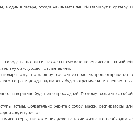
ы, а один в лагере, откуда начинается пеший маршрут к кратеру. В
 в городе Баньюванги. Также вы сможете переночевать на чайной
екательную экскурсию по плантациям.
агодаря тому, что маршрут состоит из пологих троп, отправиться в
ьного ветра и дождя видимость будет ограничена. Из неприятных
венно, на вершине будет еще прохладней. Поэтому возьмите с собой
тупы астмы. Обязательно берите с собой маски, респираторы или
серой среди туристов.
бытчиков серы, так как у них даже на такие жизненно необходимые