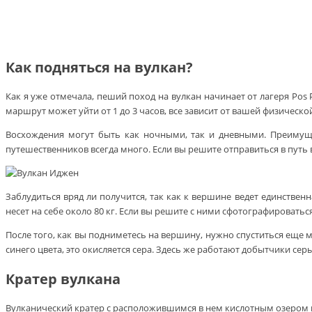
Как подняться на вулкан?
Как я уже отмечала, пеший поход на вулкан начинает от лагеря Pos 
маршрут может уйти от 1 до 3 часов, все зависит от вашей физическо
Восхождения могут быть как ночными, так и дневными. Преимуще
путешественников всегда много. Если вы решите отправиться в путь в
Заблудиться вряд ли получится, так как к вершине ведет единственн
несет на себе около 80 кг. Если вы решите с ними сфотографироваться
После того, как вы подниметесь на вершину, нужно спуститься еще м
синего цвета, это окисляется сера. Здесь же работают добытчики с
Кратер вулкана
Вулканический кратер с расположившимся в нем кислотным озером име