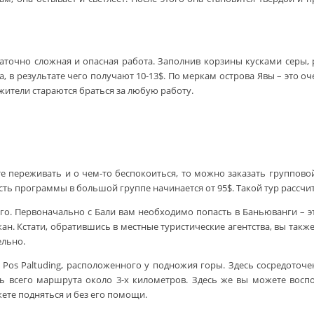
таточно сложная и опасная работа. Заполнив корзины кусками серы, 
ка, в результате чего получают 10-13$. По меркам острова Явы – это 
жители стараются браться за любую работу.
е переживать и о чем-то беспокоиться, то можно заказать группово
ь программы в большой группе начинается от 95$. Такой тур рассчита
го. Первоначально с Бали вам необходимо попасть в Баньюванги – э
ан. Кстати, обратившись в местные туристические агентства, вы такж
ельно.
os Paltuding, расположенного у подножия горы. Здесь сосредоточен
ь всего маршрута около 3-х километров. Здесь же вы можете воспол
жете подняться и без его помощи.