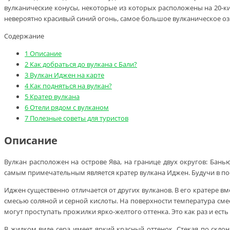
вулканические конусы, некоторые из которых расположены на 20-к
невероятно красивый синий огонь, самое большое вулканическое оз
Содержание
1
Описание
2
Как добраться до вулкана с Бали?
3
Вулкан Иджен на карте
4
Как подняться на вулкан?
5
Кратер вулкана
6
Отели рядом с вулканом
7
Полезные советы для туристов
Описание
Вулкан расположен на острове Ява, на границе двух округов: Бань
самым примечательным является кратер вулкана Иджен. Будучи в пос
Иджен существенно отличается от других вулканов. В его кратере 
смесью соляной и серной кислоты. На поверхности температура смеси
могут проступать прожилки ярко-желтого оттенка. Это как раз и есть 
В жидком виде сера имеет яркий красный оттенок. Стекая по склон