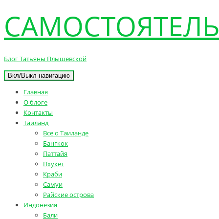
САМОСТОЯТЕЛЬ
Блог Татьяны Плышевской
Вкл/Выкл навигацию
Главная
О блоге
Контакты
Таиланд
Все о Таиланде
Бангкок
Паттайя
Пхукет
Краби
Самуи
Райские острова
Индонезия
Бали