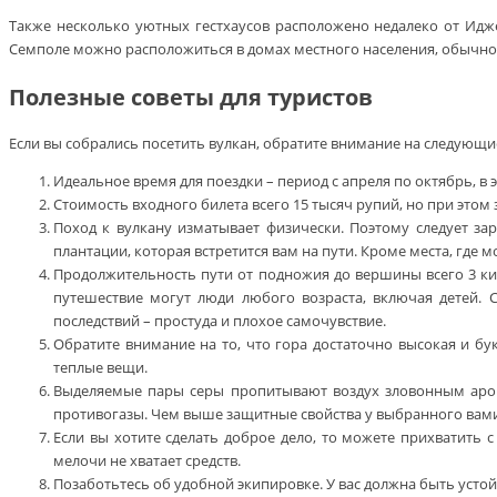
Также несколько уютных гестхаусов расположено недалеко от Иджен
Семполе можно расположиться в домах местного населения, обычно
Полезные советы для туристов
Если вы собрались посетить вулкан, обратите внимание на следующ
Идеальное время для поездки – период с апреля по октябрь, в э
Стоимость входного билета всего 15 тысяч рупий, но при этом з
Поход к вулкану изматывает физически. Поэтому следует з
плантации, которая встретится вам на пути. Кроме места, где
Продолжительность пути от подножия до вершины всего 3 кило
путешествие могут люди любого возраста, включая детей. 
последствий – простуда и плохое самочувствие.
Обратите внимание на то, что гора достаточно высокая и бу
теплые вещи.
Выделяемые пары серы пропитывают воздух зловонным аром
противогазы. Чем выше защитные свойства у выбранного вами 
Если вы хотите сделать доброе дело, то можете прихватить 
мелочи не хватает средств.
Позаботьтесь об удобной экипировке. У вас должна быть устой