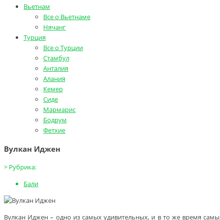
Вьетнам
Все о Вьетнаме
Нячанг
Турция
Все о Турции
Стамбул
Анталия
Алания
Кемер
Сиде
Мармарис
Бодрум
Фетхие
Вулкан Иджен
>
Рубрика:
Бали
Вулкан Иджен – одно из самых удивительных, и в то же время самы