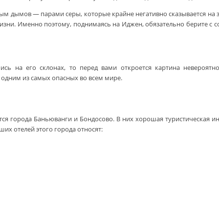
ым дымов — парами серы, которые крайне негативно сказывается на здо
 жизни. Именно поэтому, поднимаясь на Иджен, обязательно берите с 
ись на его склонах, то перед вами откроется картина невероятн
одним из самых опасных во всем мире.
я города Баньюванги и Бондосово. В них хорошая туристическая инф
ших отелей этого города относят: