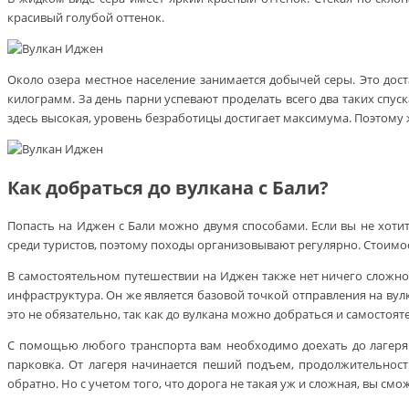
красивый голубой оттенок.
Около озера местное население занимается добычей серы. Это дос
килограмм. За день парни успевают проделать всего два таких спус
здесь высокая, уровень безработицы достигает максимума. Поэтому 
Как добраться до вулкана с Бали?
Попасть на Иджен с Бали можно двумя способами. Если вы не хотит
среди туристов, поэтому походы организовывают регулярно. Стоимост
В самостоятельном путешествии на Иджен также нет ничего сложно
инфраструктура. Он же является базовой точкой отправления на вулк
это не обязательно, так как до вулкана можно добраться и самостоят
С помощью любого транспорта вам необходимо доехать до лагеря P
парковка. От лагеря начинается пеший подъем, продолжительност
обратно. Но с учетом того, что дорога не такая уж и сложная, вы смо