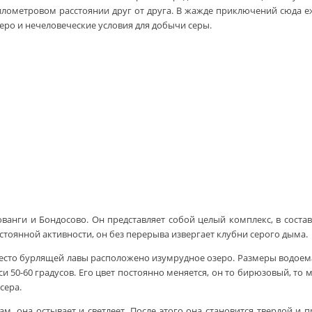
илометровом расстоянии друг от друга. В жажде приключений сюда е
еро и нечеловеческие условия для добычи серы.
юванги и Бондосово. Он представляет собой целый комплекс, в состав
тоянной активности, он без перерыва извергает клубни серого дыма.
вместо бурлящей лавы расположено изумрудное озеро. Размеры водоем
 50-60 градусов. Его цвет постоянно меняется, он то бирюзовый, то 
сера.
ам, она остывает и светлеет. После этого она становится твердой и 