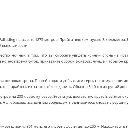
Paltuding на высоте 1875 метров. Пройти пешком нужно 3 километра. 
й выносливости.
ство ночных в том, что вы сможете увидеть «синий огонь» в крате
 ночное время суток, прихватите с собой фонарик, лучше, чтобы он кр
ая широкая тропа. По ней ходят и добытчики серы, поэтому, встретив
, то старайтесь их за это отблагодарить. Обычно 5-10 тысяч рупий дос
етров на 200 к самому озеру. Этот спуск достаточно крутой, займет о
еры. Налюбовавшись данным зрелищем, поднимайтесь снова на вершину к
ет ширину 361 метр, его глубина достигает до 200 м. Находиться в не