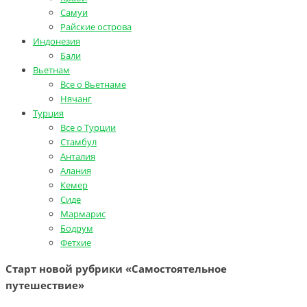
Самуи
Райские острова
Индонезия
Бали
Вьетнам
Все о Вьетнаме
Нячанг
Турция
Все о Турции
Стамбул
Анталия
Алания
Кемер
Сиде
Мармарис
Бодрум
Фетхие
Старт новой рубрики «Самостоятельное
путешествие»