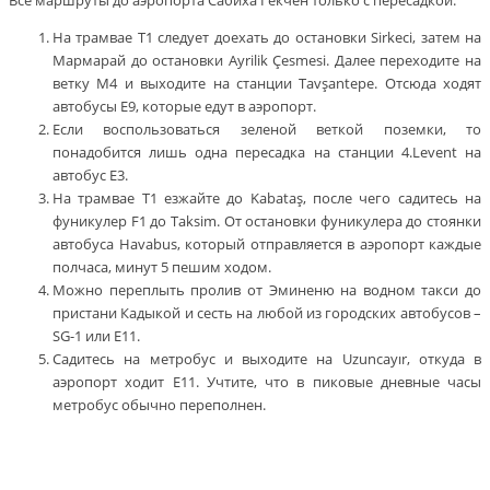
Все маршруты до аэропорта Сабиха Гекчен только с пересадкой:
На трамвае Т1 следует доехать до остановки Sirkeci, затем на
Мармарай до остановки Ayrilik Çesmesi. Далее переходите на
ветку М4 и выходите на станции Tavşantepe. Отсюда ходят
автобусы Е9, которые едут в аэропорт.
Если воспользоваться зеленой веткой поземки, то
понадобится лишь одна пересадка на станции 4.Levent на
автобус Е3.
На трамвае Т1 езжайте до Kabataş, после чего садитесь на
фуникулер F1 до Тaksim. От остановки фуникулера до стоянки
автобуса Havabus, который отправляется в аэропорт каждые
полчаса, минут 5 пешим ходом.
Можно переплыть пролив от Эминеню на водном такси до
пристани Кадыкой и сесть на любой из городских автобусов –
SG-1 или Е11.
Садитесь на метробус и выходите на Uzuncayır, откуда в
аэропорт ходит Е11. Учтите, что в пиковые дневные часы
метробус обычно переполнен.