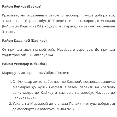
Район Бейкоз (Beykoz)
Красивый, но отдаленный район. В аэропорт лучше добираться,
заказав трансфер. Автобус IETT перевозит пассажиров до Ускюдар
(№15) и до Кадыкой (15F), но дорога с пересадкой займет не меньше
3 часов.
Район Кадыкой (Kadıkoy)
От причала идет прямой рейс Havabus в аэропорт. До причала
ходит трамвай Т3 и автобус №4.
Район Ускюдар (
Usk
udar)
Маршруты до аэропорта Сабиха Гекчен:
От Ускюдар легко добраться до Кадыкой, воспользовавшись
Мармарай до Ayrilik Cesmesi, а затем перейти на красную
ветку метро до Kadikoy и там есть на автобус Havabus до
Сабиха Гекчен.
Уехать на Мармарай до станции Пендик и оттуда добраться
до аэропорта на автобусе Е9 или №15 IETT.