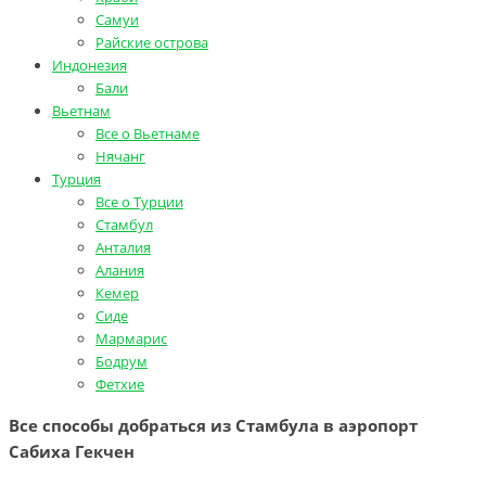
Самуи
Райские острова
Индонезия
Бали
Вьетнам
Все о Вьетнаме
Нячанг
Турция
Все о Турции
Стамбул
Анталия
Алания
Кемер
Сиде
Мармарис
Бодрум
Фетхие
Все способы добраться из Стамбула в аэропорт
Сабиха Гекчен