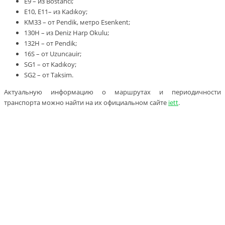
E9 – из Bostanci;
E10, Е11– из Kadıkoy;
KM33 – от Pendik, метро Esenkent;
130H – из Deniz Harp Okulu;
132H – от Pendik;
16S – от Uzuncauir;
SG1 – от Kadıkoy;
SG2 – от Taksim.
Актуальную информацию о маршрутах и периодичности
транспорта можно найти на их официальном сайте
iett
.