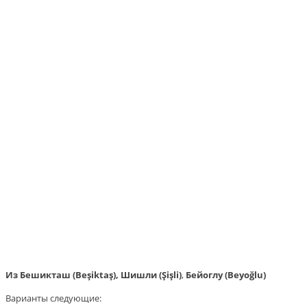
Из Бешикташ (Beşiktaş), Шишли (Şişli)
,
Бейоглу (Beyoğlu)
Варианты следующие: