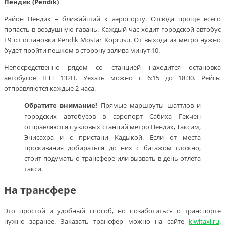
Пендик (
Pendik)
Район Пендик – ближайший к аэропорту. Отсюда проще всего
попасть в воздушную гавань. Каждый час ходит городской автобус
Е9 от остановки Pendik Mostar Koprusu. От выхода из метро нужно
будет пройти пешком в сторону залива минут 10.
Непосредственно рядом со станцией находится остановка
автобусов IETT 132H. Уехать можно с 6:15 до 18:30. Рейсы
отправляются каждые 2 часа.
Обратите внимание!
Прямые маршруты шаттлов и
городских автобусов в аэропорт Сабиха Гекчен
отправляются с узловых станций метро Пендик, Таксим,
Энисахра и с пристани Кадыкой. Если от места
проживания добираться до них с багажом сложно,
стоит подумать о трансфере или вызвать в день отлета
такси.
На трансфере
Это простой и удобный способ, но позаботиться о транспорте
нужно заранее. Заказать трансфер можно на сайте
kiwitaxi.ru
.