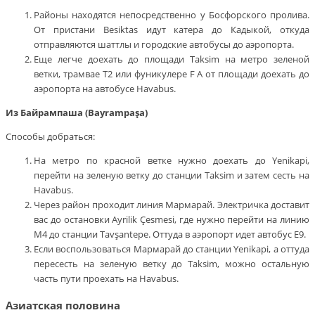
Районы находятся непосредственно у Босфорского пролива.
От пристани Besiktas идут катера до Кадыкой, откуда
отправляются шаттлы и городские автобусы до аэропорта.
Еще легче доехать до площади Taksim на метро зеленой
ветки, трамвае Т2 или фуникулере F А от площади доехать до
аэропорта на автобусе Havabus.
Из Байрампаша (Bayrampaşa)
Способы добраться:
На метро по красной ветке нужно доехать до Yenikapi,
перейти на зеленую ветку до станции Taksim и затем сесть на
Havabus.
Через район проходит линия Мармарай. Электричка доставит
вас до остановки Ayrilik Çesmesi, где нужно перейти на линию
М4 до станции Tavşantepe. Оттуда в аэропорт идет автобус Е9.
Если воспользоваться Мармарай до станции Yenikapi, а оттуда
пересесть на зеленую ветку до Taksim, можно остальную
часть пути проехать на Havabus.
Азиатская половина