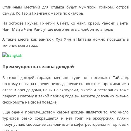
Отличным местами для отдыха будут Чумпхон, Кханом, остров
Самуи, Ко Тао и Пханган с марта по октябрь.
На острове Пхукет, Пхи-пхи, Самет, Ко Чанг, Краби, Ранонг, Ланта,
Чанг Май и Чанг Рай лучше всего лететь с ноября по апрель.
А такие места, как Бангкок, Хуа Хин и Паттайа можно посещать в
течение всего года.
Преимущества сезона дождей
В сезон дождей гораздо меньше туристов посещают Тайланд,
поэтому цены на перелет ниже, дешевле становиться проживание в
отеле и аренда дома, цены на экскурсии, в кафе и ресторанах тоже
падают. Поэтому в такой период года вы можете довольно сильно
сэкономить на своей поездке.
Еще одним преимуществом сезона дождей является то, что число
туристов резко сокращается и нет толп на экскурсиях, пляжи
полупустые, свободнее становиться в кафе, ресторанах и торговых
центрах.