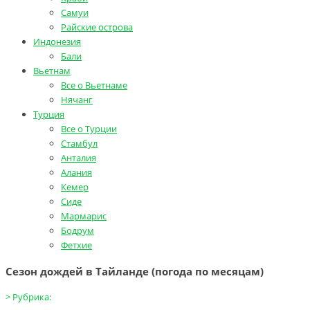
Самуи
Райские острова
Индонезия
Бали
Вьетнам
Все о Вьетнаме
Нячанг
Турция
Все о Турции
Стамбул
Анталия
Алания
Кемер
Сиде
Мармарис
Бодрум
Фетхие
Сезон дождей в Тайланде (погода по месяцам)
>
Рубрика: