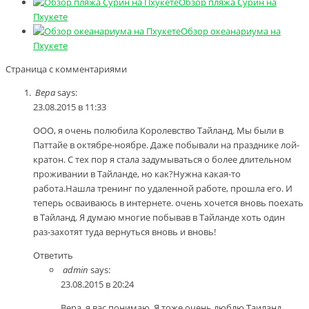
Обзор пляжа Сурин на
Пхукете
Обзор океанариума на
Пхукете
Страница с комментариями
Вера
says:
23.08.2015 в 11:33
ООО, я очень полюбила Королевство Тайланд. Мы были в
Паттайе в октябре-ноябре. Даже побывали на празднике лой-
кратон. С тех пор я стала задумываться о более длительном
проживании в Тайланде, но как?Нужна какая-то
работа.Нашла тренинг по удаленной работе, прошла его. И
теперь осваиваюсь в интернете. очень хочется вновь поехать
в Тайланд. Я думаю многие побывав в Тайланде хоть один
раз-захотят туда вернуться вновь и вновь!
Ответить
admin
says:
23.08.2015 в 20:24
Вера, я вас понимаю. Я тоже очень люблю Таиланд.