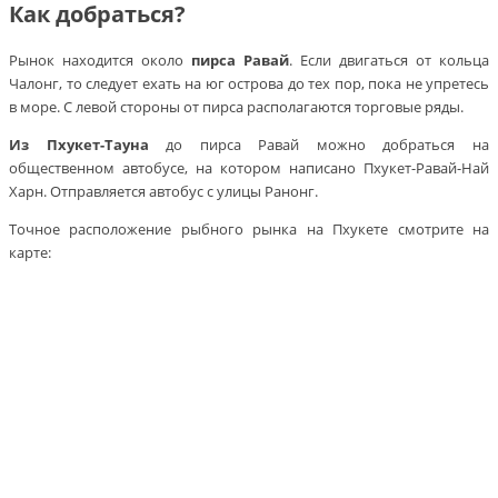
Как добраться?
Рынок находится около
пирса Равай
. Если двигаться от кольца
Чалонг, то следует ехать на юг острова до тех пор, пока не упретесь
в море. С левой стороны от пирса располагаются торговые ряды.
Из Пхукет-Тауна
до пирса Равай можно добраться на
общественном автобусе, на котором написано Пхукет-Равай-Най
Харн. Отправляется автобус с улицы Ранонг.
Точное расположение рыбного рынка на Пхукете смотрите на
карте: