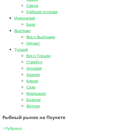
Самуи
Райские острова
Индонезия
Бали
Вьетнам
Все о Вьетнаме
Нячанг
Турция
Все о Турции
Стамбул
Анталия
Алания
Кемер
Сиде
Мармарис
Бодрум
Фетхие
Рыбный рынок на Пхукете
>
Рубрика: