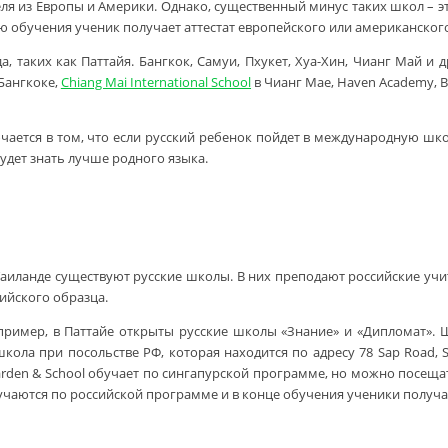
я из Европы и Америки. Однако, существенный минус таких школ – эт
анию обучения ученик получает аттестат европейского или американског
аких как Паттайя. Бангкок, Самуи, Пхукет, Хуа-Хин, Чианг Май и друг
Бангкоке,
Chiang Mai International School
в Чианг Мае, Haven Academy, Bri
тся в том, что если русский ребенок пойдет в международную школу 
удет знать лучше родного языка.
Таиланде существуют русские школы. В них преподают российские учите
ийского образца.
апример, в Паттайе открыты русские школы «Знание» и «Дипломат». 
школа при посольстве РФ, которая находится по адресу 78 Sap Road, S
rgarden & School обучает по сингапурской программе, но можно посещат
учаются по российской программе и в конце обучения ученики получат