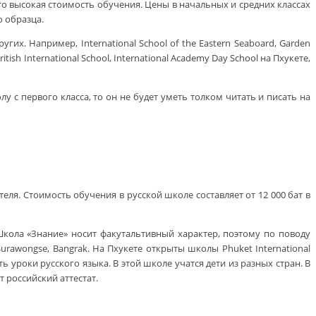
о высокая стоимость обучения. Цены в начальных и средних классах
о образца.
их. Например, International School of the Eastern Seaboard, Garden
tish International School, International Academy Day School на Пхукете,
с первого класса, то он не будет уметь толком читать и писать на
ля. Стоимость обучения в русской школе составляет от 12 000 бат в
Школа «Знание» носит факутальтивный характер, поэтому по поводу
urawongse, Bangrak. На Пхукете открыты школы Phuket International
ь уроки русского языка. В этой школе учатся дети из разных стран. В
 российский аттестат.