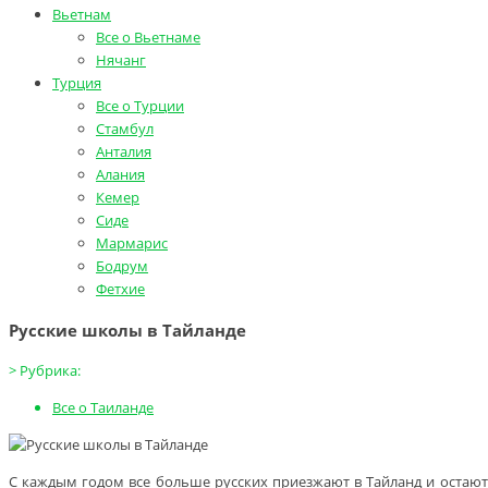
Вьетнам
Все о Вьетнаме
Нячанг
Турция
Все о Турции
Стамбул
Анталия
Алания
Кемер
Сиде
Мармарис
Бодрум
Фетхие
Русские школы в Тайланде
>
Рубрика:
Все о Таиланде
С каждым годом все больше русских приезжают в Тайланд и остаютс