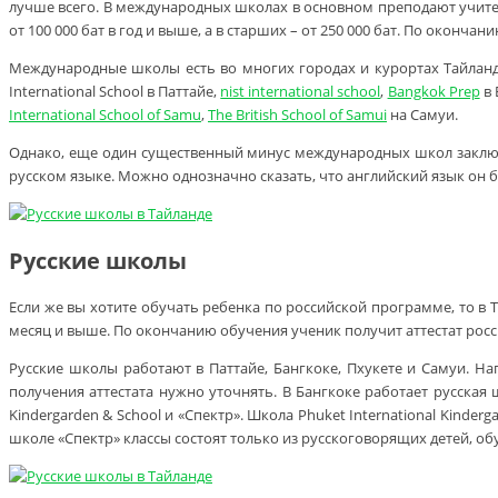
лучше всего. В международных школах в основном преподают учител
от 100 000 бат в год и выше, а в старших – от 250 000 бат. По оконч
Международные школы есть во многих городах и курортах Тайланда, т
International School в Паттайе,
nist international school
,
Bangkok Prep
в 
International School of Samu
,
The British School of Samui
на Самуи.
Однако, еще один существенный минус международных школ заключае
русском языке. Можно однозначно сказать, что английский язык он б
Русские школы
Если же вы хотите обучать ребенка по российской программе, то в 
месяц и выше. По окончанию обучения ученик получит аттестат росс
Русские школы работают в Паттайе, Бангкоке, Пхукете и Самуи. Н
получения аттестата нужно уточнять. В Бангкоке работает русская 
Kindergarden & School и «Спектр». Школа Phuket International Kinde
школе «Спектр» классы состоят только из русскоговорящих детей, об