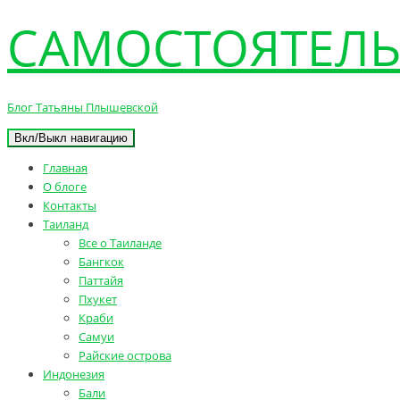
САМОСТОЯТЕЛЬ
Блог Татьяны Плышевской
Вкл/Выкл навигацию
Главная
О блоге
Контакты
Таиланд
Все о Таиланде
Бангкок
Паттайя
Пхукет
Краби
Самуи
Райские острова
Индонезия
Бали