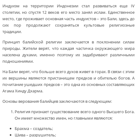
Индуизм на территории Индонезии стал развиваться еще IV
столетии, но спустя 12 веков его место занял ислам. Единственное
место, где проживает основная часть индуистов – это Бали, здесь до
сих пор продолжают сохраняться культовые религиозные
традиции.
Принцип балийской религии заключается в поклонении силам
природы. Жители верят, что каждая частичка окружающего мира
населена духами, именно поэтому их задабривают различными
подношениями.
На Бали верят, что больше всего духов живет в горах. В связи с этим
их вершины являются пристанищем предков и обителью богов. А
почитание ушедших предков – это одна из основных составляющих
Агама Хинду Дхарма.
Основы верования балийцев заключаются в следующем:
Религия признает существование всего одного Высшего Бога.
Он имеет множество имен, но главными являются:
Брахма – создатель;
Шива – разрушитель;