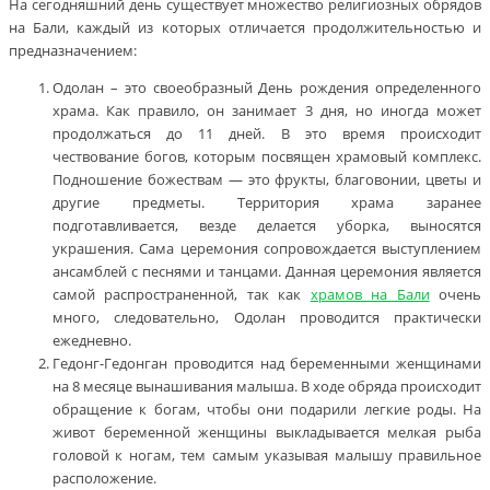
На сегодняшний день существует множество религиозных обрядов
на Бали, каждый из которых отличается продолжительностью и
предназначением:
Одолан – это своеобразный День рождения определенного
храма. Как правило, он занимает 3 дня, но иногда может
продолжаться до 11 дней. В это время происходит
чествование богов, которым посвящен храмовый комплекс.
Подношение божествам — это фрукты, благовонии, цветы и
другие предметы. Территория храма заранее
подготавливается, везде делается уборка, выносятся
украшения. Сама церемония сопровождается выступлением
ансамблей с песнями и танцами. Данная церемония является
самой распространенной, так как
храмов на Бали
очень
много, следовательно, Одолан проводится практически
ежедневно.
Гедонг-Гедонган проводится над беременными женщинами
на 8 месяце вынашивания малыша. В ходе обряда происходит
обращение к богам, чтобы они подарили легкие роды. На
живот беременной женщины выкладывается мелкая рыба
головой к ногам, тем самым указывая малышу правильное
расположение.