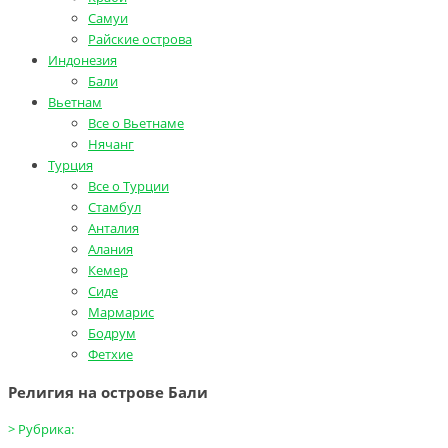
Самуи
Райские острова
Индонезия
Бали
Вьетнам
Все о Вьетнаме
Нячанг
Турция
Все о Турции
Стамбул
Анталия
Алания
Кемер
Сиде
Мармарис
Бодрум
Фетхие
Религия на острове Бали
>
Рубрика: