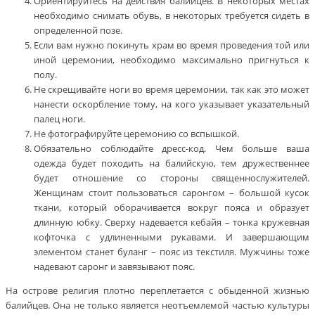
Ориентируйтесь на действия балийцев. В некоторых местах
необходимо снимать обувь, в некоторых требуется сидеть в
определенной позе.
Если вам нужно покинуть храм во время проведения той или
иной церемонии, необходимо максимально пригнуться к
полу.
Не скрещивайте ноги во время церемонии, так как это может
нанести оскорбление тому, на кого указывает указательный
палец ноги.
Не фотографируйте церемонию со вспышкой.
Обязательно соблюдайте дресс-код. Чем больше ваша
одежда будет походить на балийскую, тем дружественнее
будет отношение со стороны священнослужителей.
Женщинам стоит пользоваться саронгом – большой кусок
ткани, который оборачивается вокруг пояса и образует
длинную юбку. Сверху надевается кебайя – тонка кружевная
кофточка с удлиненными рукавами. И завершающим
элементом станет буланг – пояс из текстиля. Мужчины тоже
надевают саронг и завязывают пояс.
На острове религия плотно переплетается с обыденной жизнью
балийцев. Она не только является неотъемлемой частью культуры