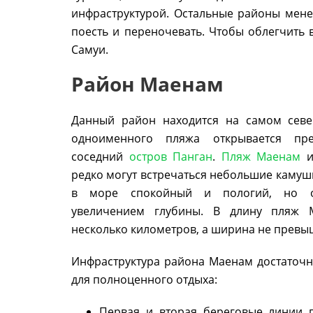
инфраструктурой. Остальные районы менее
поесть и переночевать. Чтобы облегчить
Самуи.
Район Маенам
Данный район находится на самом севе
одноименного пляжа открывается пр
соседний
остров Панган
.
Пляж Маенам
и
редко могут встречаться небольшие камушк
в море спокойный и пологий, но о
увеличением глубины. В длину пляж 
несколько километров, а ширина не превыш
Инфраструктура района Маенам достаточн
для полноценного отдыха:
Первая и вторая береговые линии 