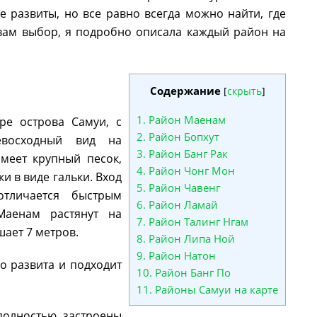
 развиты, но все равно всегда можно найти, где
 вам выбор, я подробно описала каждый район на
Содержание
[
скрыть
]
1.
Район Маенам
ре острова Самуи, с
2.
Район Бопхут
евосходный вид на
3.
Район Банг Рак
меет крупный песок,
4.
Район Чонг Мон
и в виде гальки. Вход
5.
Район Чавенг
тличается быстрым
6.
Район Ламай
Маенам растянут на
7.
Район Талинг Нгам
ает 7 метров.
8.
Район Липа Ной
9.
Район Натон
о развита и подходит
10.
Район Банг По
11.
Районы Самуи на карте
полностью застроены