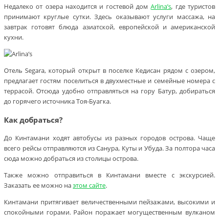
Недалеко от озера находится и гостевой дом
Arlina’s
, где туристов
принимают круглые сутки. Здесь оказывают услуги массажа, на
завтрак готовят блюда азиатской, европейской и американской
кухни.
Отель Segara, который открыт в поселке Кедисан рядом с озером,
предлагает гостям поселиться в двухместные и семейные номера с
террасой. Отсюда удобно отправляться на гору Батур, добираться
до горячего источника Тоя-Буагка.
Как добраться?
До Кинтамани ходят автобусы из разных городов острова. Чаще
всего рейсы отправляются из Санура, Куты и Убуда. За полтора часа
сюда можно добраться из столицы острова.
Также можно отправиться в Кинтамани вместе с экскурсией.
Заказать ее можно на
этом сайте
.
Кинтамани притягивает величественными пейзажами, высокими и
спокойными горами. Район поражает могущественным вулканом