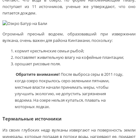
считают, что вода в озеро, по форме напоминающем пиалу,
поступает из 11 источников, ученые же утверждают, что оно
питается дождем.
Огромный пресный водоем, образовавший при извержении
вулкана, очень важен для района Кинтамани, поскольку:
кормит крестьянские семьи рыбой;
поставляет живительную влагу на кофейные плантации;
орошает рисовые поля.
Обратите внимание!
После выброса серы в 2011 году,
когда озеро покрылось серо-зелеными пятнами,
местные власти начали принимать меры, чтобы
улучшить экологию, не допустить загрязнения
водоема. На озере нельзя купаться, плавать на
моторных лодках.
Термальные источники
Из своих глубоких недр вулканы извергают на поверхность земли
минералы, которые попадая в потоки воды, нагревают ее, придают