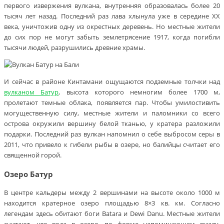
первого извержения вулкана, внутренняя образовалась более 20
тысяч лет назад. Последний раз лава хлынула уже в середине XX
века, уничтожив одну из окрестных деревень. Но местные жители
до сих пор не могут забыть землетрясение 1917, когда погибли
тысячи людей, разрушились древние храмы.
И сейчас в районе Кинтамани ощущаются подземные толчки над
вулканом Батур
, высота которого немногим более 1700 м,
пролетают темные облака, появляется пар. Чтобы умилостивить
могущественную силу, местные жители и паломники со всего
острова окружили вершину белой тканью, у кратера разложили
подарки. Последний раз вулкан напомнил о себе выбросом серы в
2011, что привело к гибели рыбы в озере, но балийцы считает его
священной горой.
Озеро Батур
В центре кальдеры между 2 вершинами на высоте около 1000 м
находится кратерное озеро площадью 8×3 кв. км. Согласно
легендам здесь обитают боги Batara и Dewi Danu. Местные жители