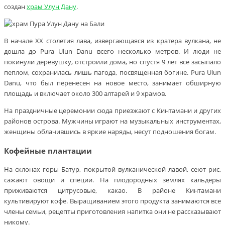
создан
храм Улун Дану
.
В начале XX столетия лава, извергающаяся из кратера вулкана, не
дошла до Pura Ulun Danu всего несколько метров. И люди не
покинули деревушку, отстроили дома, но спустя 9 лет все засыпало
пеплом, сохранилась лишь пагода, посвященная богине. Pura Ulun
Danu, что был перенесен на новое место, занимает обширную
площадь и включает около 300 алтарей и 9 храмов.
На праздничные церемонии сюда приезжают с Кинтамани и других
районов острова. Мужчины играют на музыкальных инструментах,
женщины облачившись в яркие наряды, несут подношения богам.
Кофейные плантации
На склонах горы Батур, покрытой вулканической лавой, сеют рис,
сажают овощи и специи. На плодородных землях кальдеры
приживаются цитрусовые, какао. В районе Кинтамани
культивируют кофе. Выращиванием этого продукта занимаются все
члены семьи, рецепты приготовления напитка они не рассказывают
никому.