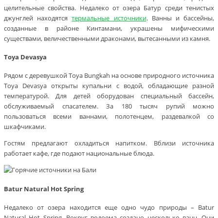
целительные свойства. Недалеко от озера Батур среди тенистых
джунглей находятся
термальные источники
. Ванны и бассейны,
созданные в районе Кинтамани, украшены мифическими
существами, величественными драконами, вытесанными из камня.
Toya Devasya
Рядом с деревушкой Toya Bungkah на основе природного источника
Toya Devasya открыты купальни с водой, обладающие разной
температурой. Для детей оборудован специальный бассейн,
обслуживаемый спасателем. За 180 тысяч рупий можно
пользоваться всеми ваннами, полотенцем, раздевалкой со
шкафчиками.
Гостям предлагают охладиться напитком. Вблизи источника
работает кафе, где подают национальные блюда.
Batur Natural Hot Spring
Недалеко от озера находится еще одно чудо природы – Batur
Natural Hot Spring. Вокруг водоема создано несколько ванн. Они