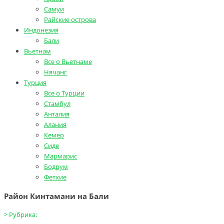
Самуи
Райские острова
Индонезия
Бали
Вьетнам
Все о Вьетнаме
Нячанг
Турция
Все о Турции
Стамбул
Анталия
Алания
Кемер
Сиде
Мармарис
Бодрум
Фетхие
Район Кинтамани на Бали
>
Рубрика: