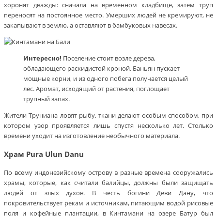
хоронят дважды: сначала на временном кладбище, затем труп
переносят на постоянное место. Умерших людей не кремируют, не
закапывают в землю, а оставляют в бамбуковых навесах.
Интересно!
Поселение стоит возле дерева,
обладающего раскидистой кроной. Баньян пускает
мощные корни, и из одного побега получается целый
лес. Аромат, исходящий от растения, поглощает
трупный запах.
Жители Труниана ловят рыбу, ткани делают особым способом, при
котором узор проявляется лишь спустя несколько лет. Столько
времени уходит на изготовление необычного материала.
Храм Pura Ulun Danu
По всему индонезийскому острову в разные времена сооружались
храмы, которые, как считали балийцы, должны были защищать
людей от злых духов. В честь богини Деви Дану, что
покровительствует рекам и источникам, питающим водой рисовые
поля и кофейные плантации, в Кинтамани на озере Батур был