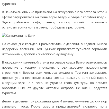
туристов.
В Пенелокан обычно приезжают на экскурсию с юга острова, чтобы
сфотографироваться на фоне горы Батур и озера с голубой водой.
Здесь работают кафе, рынки, киоски, гостей приглашают
остановиться на ночь в отеле, пообедать в ресторане.
На самом дне кальдеры разместились 2 деревни, в Кедисан много
недорогих гостиниц, Тоя Бунгках привлекает туристов горячими
источниками, тропой к живописному водоему.
В окружении каменной стены на севере озера Батур разместилось
поселение с узкими улочками, с одинаковыми невзрачными
строениями. Ворота всех четырех входов в Труниан закрывают,
проникнуть в нее после заката солнца нельзя. Старинный народ,
живущий здесь с X века, не утратил свою культуру, но остался
обособленным от других жителей острова, не очень радуется
туристам.
Детям в деревне при рождении дают 4 имени, мужчины до сих пор
заплетают косы. После смерти представителей сильного пола