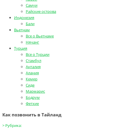
Самуи
Райские острова
Индонезия
Бали
Вьетнам
Все о Вьетнаме
Нячанг
Турция
Все о Турции
Стамбул
Анталия
Алания
Кемер
Сиде
Мармарис
Бодрум
Фетхие
Как позвонить в Тайланд
>
Рубрика: