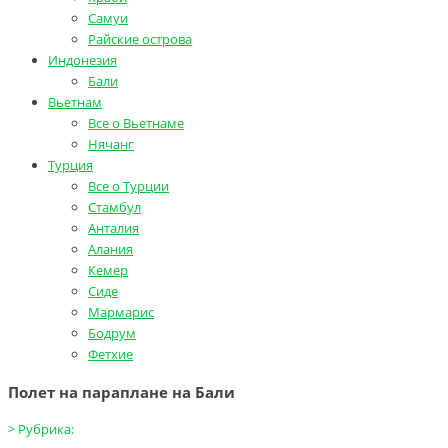
Самуи
Райские острова
Индонезия
Бали
Вьетнам
Все о Вьетнаме
Нячанг
Турция
Все о Турции
Стамбул
Анталия
Алания
Кемер
Сиде
Мармарис
Бодрум
Фетхие
Полет на параплане на Бали
>
Рубрика: