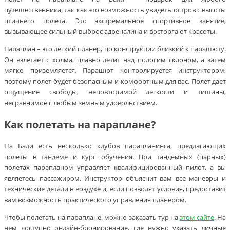
путешественника, так как это возможность увидеть остров с высоты
птичьего полета. Это экстремальное спортивное занятие,
вызывающее сильный выброс адреналина и восторга от красоты.
Параплан – это легкий планер, по конструкции близкий к парашюту.
Он взлетает с холма, плавно летит над пологим склоном, а затем
мягко приземляется. Парашют контролируется инструктором,
поэтому полет будет безопасным и комфортным для вас. Полет дает
ощущение свободы, неповторимой легкости и тишины,
несравнимое с любым земным удовольствием.
Как полетать на параплане?
На Бали есть несколько клубов парапланинга, предлагающих
полеты в тандеме и курс обучения. При тандемных (парных)
полетах парапланом управляет квалифицированный пилот, а вы
являетесь пассажиром. Инструктор объяснит вам все маневры и
технические детали в воздухе и, если позволят условия, предоставит
вам возможность практического управления планером.
Чтобы полетать на параплане, можно заказать тур на
этом сайте
. На
нем доступно онлайн-бронирование, где нужно указать личные