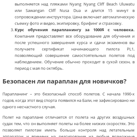
выполняется над пляжами Nyang Nyang Cliff Beach Uluwatu
или Sawangan Cliff Nusa Dua и длится 15 минут в
сопровождении инструктора. Цена включает автоматическую
съемку фото и видео, экипировку, брифинг и страховку.
Курс обучения парапланингу за 1000$ с человека.
Компания предоставляет все оборудование для обучения и
после успешного завершения курса и сдачи экзаменов вы
получаете сертификат начинающего пилота PL1,
позволяющий совершение самостоятельных полетов под
наблюдением. Обучение обычно проходит в сухой сезон, в
период с мая по октябрь.
Безопасен ли параплан для новичков?
Парапланинг – это безопасный способ полетов. С начала 1990-х
годов, когда этот вид спорта появился на Бали, не зафиксировано ни
одного несчастного случая.
Полет на параплане отличается от полета на других воздушных
судах тем, что он выполняет полеты на более низких скоростях. Это
позволяет пилотам иметь больше контроля над летательным
аппаратом и времени на реагирование на любые возможные