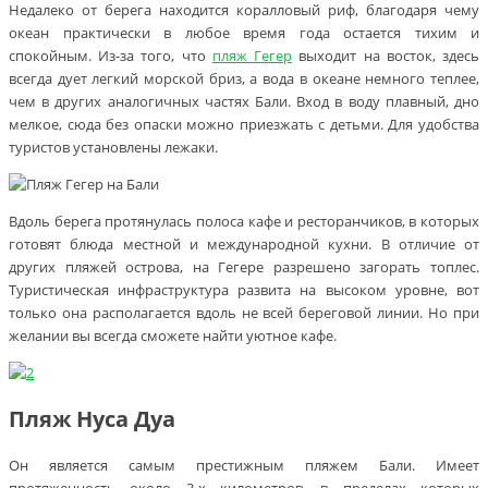
Недалеко от берега находится коралловый риф, благодаря чему
океан практически в любое время года остается тихим и
спокойным. Из-за того, что
пляж Гегер
выходит на восток, здесь
всегда дует легкий морской бриз, а вода в океане немного теплее,
чем в других аналогичных частях Бали. Вход в воду плавный, дно
мелкое, сюда без опаски можно приезжать с детьми. Для удобства
туристов установлены лежаки.
Вдоль берега протянулась полоса кафе и ресторанчиков, в которых
готовят блюда местной и международной кухни. В отличие от
других пляжей острова, на Гегере разрешено загорать топлес.
Туристическая инфраструктура развита на высоком уровне, вот
только она располагается вдоль не всей береговой линии. Но при
желании вы всегда сможете найти уютное кафе.
Пляж Нуса Дуа
Он является самым престижным пляжем Бали. Имеет
протяженность около 3-х километров, в пределах которых