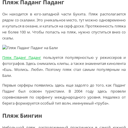
Пляж Паданг Паданг
Он находится в юго-западной части Букита. Пляж располагается
рядом со скалами. Это уникальное место, тут можно одновременно
и купаться в океане, и кататься на серф-доске. Протяженность пляжа
не более 100 м. Чтобы попасть на пляж, нужно спуститься вниз со
скалы.
Пляж Паданг Паданг
пользуется популярностью у режиссеров и
фотографов. Здесь снимались клипы, а также знаменитая кинолента
«Ешь. Молись. Люби». Поэтому пляж стал самым популярным на
Бали.
Первые серферы появились здесь еще задолго до того, как Паданг
Паданг был освоен туристами. В 2004 году здесь провели
соревнования по серфингу международного уровня. Недалеко от
берега формируется особый тип волн, именуемый «труба».
Пляж Бингин
Небольшой пляж, расположенный практически в самой южной