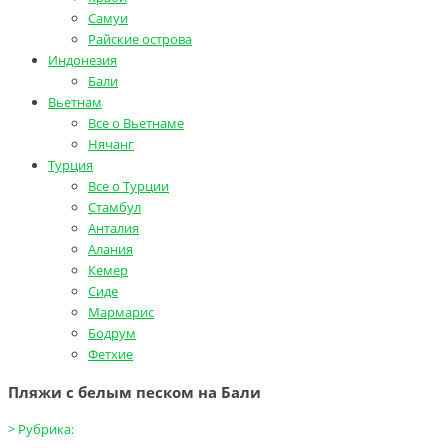
Самуи
Райские острова
Индонезия
Бали
Вьетнам
Все о Вьетнаме
Нячанг
Турция
Все о Турции
Стамбул
Анталия
Алания
Кемер
Сиде
Мармарис
Бодрум
Фетхие
Пляжи с белым песком на Бали
>
Рубрика: