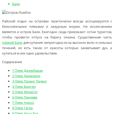
Бали
Райский отдых на островах практически всегда ассоциируется с
белоснежными пляжами и лазурным морем. Не исключением
является и остров Бали. Ежегодно сюда приезжают сотни туристов,
чтобы провести отпуск на берегу океана. Существенная часть
пляжей Бали
для купания непригодна из-за высоких волн и сильных
течений, но есть такие, от красоты которых захватывает дух, а
купаться в них одно удовольствие.
Содержание
1
Пляж Джимбаран
2
Пляж Дримленд
3
Пляж Паданг Паданг
4
Пляж Бингин
5
Пляж Меласти
6
Пляж Пандава
7
Пляж Никко
8
Пляж Гегер
9
Пляж Нуса Дуа