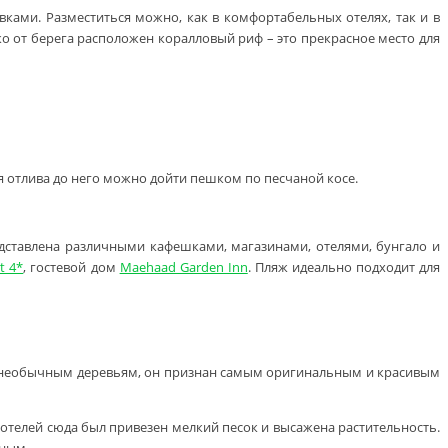
ами. Разместиться можно, как в комфортабельных отелях, так и в
ко от берега расположен коралловый риф – это прекрасное место для
мя отлива до него можно дойти пешком по песчаной косе.
дставлена различными кафешками, магазинами, отелями, бунгало и
t 4*
, гостевой дом
Maehaad Garden Inn
. Пляж идеально подходит для
и необычным деревьям, он признан самым оригинальным и красивым
 отелей сюда был привезен мелкий песок и высажена растительность.
йным.