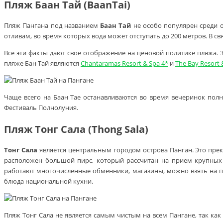
Пляж Баан Тай (BaanTai)
Пляж Пангана под названием
Баан Тай
не особо популярен среди о
отливам, во время которых вода может отступать до 200 метров. В св
Все эти факты дают свое отображение на ценовой политике пляжа.
пляже Бан Тай являются
Chantaramas Resort & Spa 4*
и
The Bay Resort 
Чаще всего на Баан Тае останавливаются во время вечеринок полн
Фестиваль Полнолуния.
Пляж Тонг Сала (Thong Sala)
Тонг Сала
является центральным городом острова Панган. Это прекр
расположен большой пирс, который рассчитан на прием крупных 
работают многочисленные обменники, магазины, можно взять на пр
блюда национальной кухни.
Пляж Тонг Сала не является самым чистым на всем Пангане, так как 