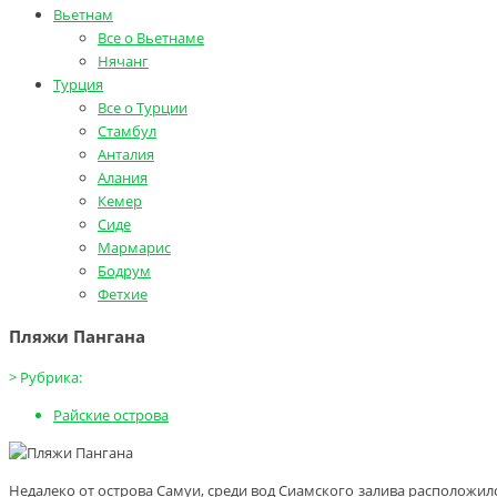
Вьетнам
Все о Вьетнаме
Нячанг
Турция
Все о Турции
Стамбул
Анталия
Алания
Кемер
Сиде
Мармарис
Бодрум
Фетхие
Пляжи Пангана
>
Рубрика:
Райские острова
Недалеко от острова Самуи, среди вод Сиамского залива расположил