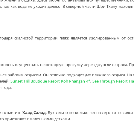
для жизни и отдыха. Здесь любят останавливаться путешественники, 
в, так как вода не уходит далеко. В северной части Шри Тхану нахо
даря скалистой территории пляж является изолированным от оста
можность осуществить пешеходную прогулку через джунгли острова. Пр
диться райским отдыхом. Он отлично подходит для пляжного отдыха. На
телей:
Sunset Hill Boutique Resort Koh Phangan 4*
,
See Through Resort Ha
 года.
ит отметить
Хаад Салад
. Буквально несколько лет назад он относилс
сто приезжают с маленькими детками.