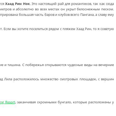
тся
Хаад Рин Нок
. Это настоящий рай для романтиков, так как сюда
 метров и абсолютно во всех местах он укрыт белоснежным песком.
нтрирована большая часть баров и клубов всего Пангана, а славу ему
. Если вы хотите поселиться рядом с пляжем Хаад Рин, то я советую
ие и тишина. С побережья открываются чудесные виды на вечерние
аад Лила расположилось множество смотровых площадок, с вершин
ang Resort
, заканчивая скромными бунгало, которые расположены у