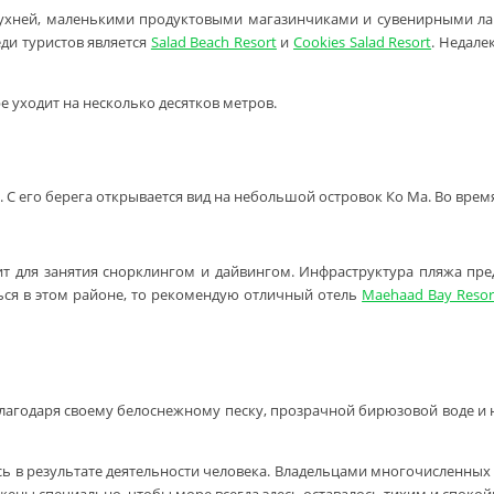
хней, маленькими продуктовыми магазинчиками и сувенирными лавк
ди туристов является
Salad Beach Resort
и
Cookies Salad Resort
. Недале
 уходит на несколько десятков метров.
. С его берега открывается вид на небольшой островок Ко Ма. Во вре
ит для занятия снорклингом и дайвингом. Инфраструктура пляжа пре
ься в этом районе, то рекомендую отличный отель
Maehaad Bay Resor
Благодаря своему белоснежному песку, прозрачной бирюзовой воде 
лась в результате деятельности человека. Владельцами многочисленных
жены специально, чтобы море всегда здесь оставалось тихим и споко