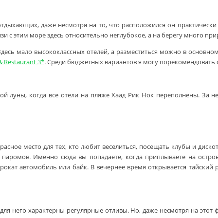
тдыхающих, даже несмотря на то, что расположился он практически
язи с этим море здесь относительно неглубокое, а на берегу много пр
 Здесь мало высококлассных отелей, а разместиться можно в основн
& Restaurant 3*
. Среди бюджетных вариантов я могу порекомендовать
ой луны, когда все отели на пляже Хаад Рик Нок переполнены. За н
асное место для тех, кто любит веселиться, посещать клубы и диско
паромов. Именно сюда вы попадаете, когда приплываете на остров 
окат автомобиль или байк. В вечернее время открывается тайский 
для него характерны регулярные отливы. Но, даже несмотря на этот ф