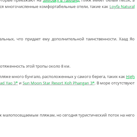
которые приезжают на
зимовку в Тайланд
. Пляж имеет белый песок, а
дятся многочисленные комфортабельные отели, такие как
Loyfa Natural
льных, что придает ему дополнительной таинственности. Хаад Яо
отяженность этой тропы около 8 км.
 пляже много бунгало, расположенных у самого берега, таких как
High
ad Yao 3*
и
Sun Moon Star Resort Koh Phangan 3*
. В море отсутствуют
я к малопосещаемым пляжам, но сегодня туристический поток на него