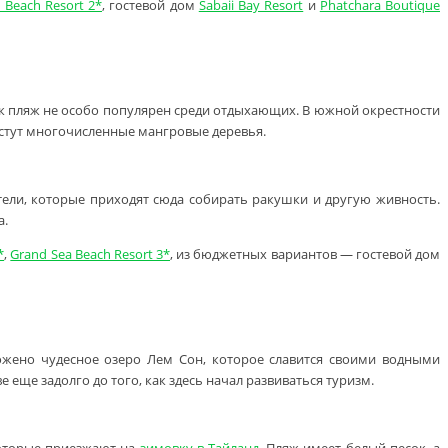
 Beach Resort 2*
, гостевой дом
Sabaii Bay Resort
и
Phatchara Boutique
как пляж не особо популярен среди отдыхающих. В южной окрестности
астут многочисленные мангровые деревья.
тели, которые приходят сюда собирать ракушки и другую живность.
а.
*
,
Grand Sea Beach Resort 3*
, из бюджетных вариантов — гостевой дом
ожено чудесное озеро Лем Сон, которое славится своими водными
 еще задолго до того, как здесь начал развиваться туризм.