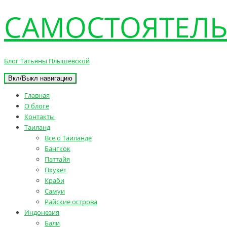
САМОСТОЯТЕЛЬ
Блог Татьяны Плышевской
Вкл/Выкл навигацию
Главная
О блоге
Контакты
Таиланд
Все о Таиланде
Бангкок
Паттайя
Пхукет
Краби
Самуи
Райские острова
Индонезия
Бали