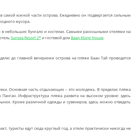
 в самой южной части острова. Ежедневно он подвергается сильным
иродного мусора.
ом в небольших бунгало и хостелах. Самыми раскошными отелями на
 отель
Sunsea Resort 2*
и гостевой дом
Baan Klong House
.
еделю до главной вечеринки острова на пляже Баан Тай проводится
теки. Основная часть отдыхающих – это молодежь. В пределах пляжа
Панган. Инфраструктура пляжа развита на высоком уровне: здесь
рынок. Кроме различной одежды и сувениров, здесь можно отведать
акт, туристы едут сюда круглый год, а отели практически никогда не