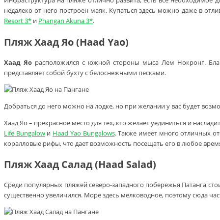
Инфраструктура на пляже отлично развита, есть все необходимое 
недалеко от него построен маяк. Купаться здесь можно даже в отли
Resort 3*
и
Phangan Akuna 3*
.
Пляж Хаад Яо (Haad Yao)
Хаад Яо
расположился с южной стороны мыса Лем Нокронг. Благо
представляет собой бухту с белоснежными песками.
Добраться до него можно на лодке, но при желании у вас будет воз
Хаад Яо – прекрасное место для тех, кто желает уединиться и насла
Life Bungalow
и
Haad Yao Bungalows
. Также имеет много отличных о
коралловые рифы, что дает возможность посещать его в любое время
Пляж Хаад Салад (Haad Salad)
Среди популярных пляжей северо-западного побережья Патанга сто
существенно увеличился. Море здесь мелководное, поэтому сюда ча