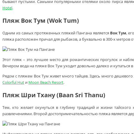
бывают пустыми. Самыми популярными отелями около пирса явля
Hotel
.
Пляж Вок Тум (Wok Tum)
Одним из самых протяженных пляжей Пангана является
Вок Тум
, е
пляжа расположен причал для рыбаков, а буквально в 300-х метров 
Этот пляж – это лучшее место для романтических прогулок и набл
Вечером вода на пляже Вок Тум уходит довольно далеко и купаться в
Рядом с пляжем Вок Тум живет много тайцев. Здесь много дешевог
Colorful Hut
и
Moon Beach Resort
.
Пляж Шри Тхану (Baan Sri Thanu)
Тем, кто желает окунуться в глубину традиций и жизни тайского
развлечениями. Второй достопримечательностью пляжа является дерев