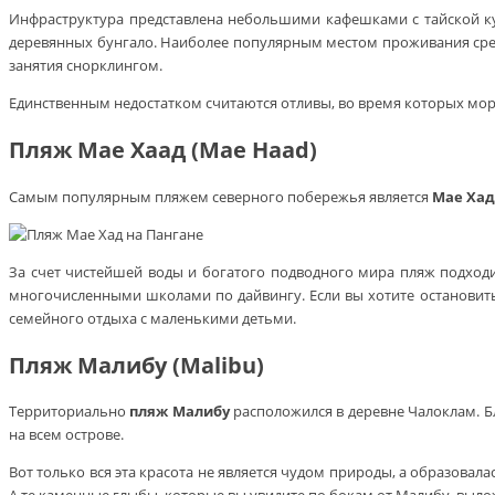
Инфраструктура представлена небольшими кафешками с тайской ку
деревянных бунгало. Наиболее популярным местом проживания сре
занятия снорклингом.
Единственным недостатком считаются отливы, во время которых море
Пляж Мае Хаад (Mae Haad)
Самым популярным пляжем северного побережья является
Мае Хад
За счет чистейшей воды и богатого подводного мира пляж подход
многочисленными школами по дайвингу. Если вы хотите остановит
семейного отдыха с маленькими детьми.
Пляж Малибу (Malibu)
Территориально
пляж Малибу
расположился в деревне Чалоклам. 
на всем острове.
Вот только вся эта красота не является чудом природы, а образова
А те каменные глыбы, которые вы увидите по бокам от Малибу, выло