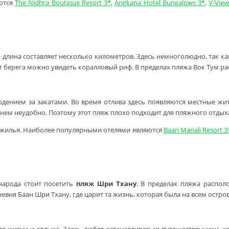
ются
The Nidhra Boutique Resort 3*
,
Angkana Hotel Bungalows 3*
,
V-View
го длина составляет несколько километров. Здесь немноголюдно, так 
от берега можно увидеть коралловый риф. В пределах пляжа Вок Тум р
юдением за закатами. Во время отлива здесь появляются местные жи
 нем неудобно. Поэтому этот пляж плохо подходит для пляжного отдых
о жилья. Наиболее популярными отелями являются
Baan Manali Resort 3
 народа стоит посетить
пляж Шри Тхану
. В пределах пляжа распол
ня Баан Шри Тхану, где царит та жизнь, которая была на всем острове