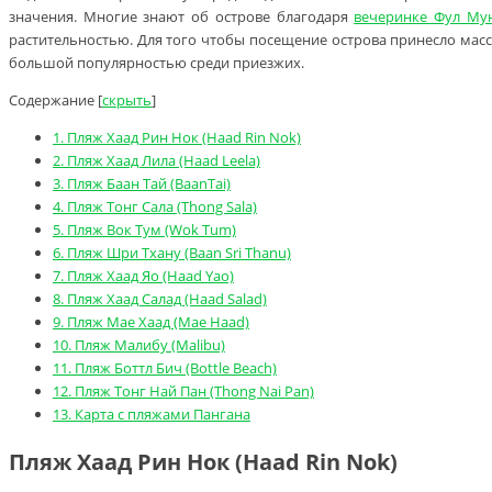
значения. Многие знают об острове благодаря
вечеринке Фул Му
растительностью. Для того чтобы посещение острова принесло мас
большой популярностью среди приезжих.
Содержание
[
скрыть
]
1.
Пляж Хаад Рин Нок (Haad Rin Nok)
2.
Пляж Хаад Лила (Haad Leela)
3.
Пляж Баан Тай (BaanTai)
4.
Пляж Тонг Сала (Thong Sala)
5.
Пляж Вок Тум (Wok Tum)
6.
Пляж Шри Тхану (Baan Sri Thanu)
7.
Пляж Хаад Яо (Haad Yao)
8.
Пляж Хаад Салад (Haad Salad)
9.
Пляж Мае Хаад (Mae Haad)
10.
Пляж Малибу (Malibu)
11.
Пляж Боттл Бич (Bottle Beach)
12.
Пляж Тонг Най Пан (Thong Nai Pan)
13.
Карта с пляжами Пангана
Пляж Хаад Рин Нок (Haad Rin Nok)