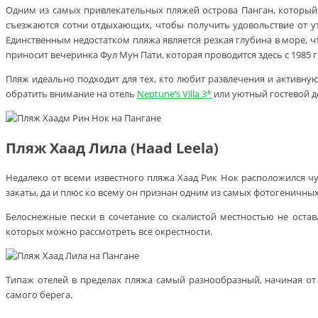
Одним из самых привлекательных пляжей острова Панган, который
съезжаются сотни отдыхающих, чтобы получить удовольствие от ут
Единственным недостатком пляжа является резкая глубина в море, чт
приносит вечеринка Фул Мун Пати, которая проводится здесь с 1985 г
Пляж идеально подходит для тех, кто любит развлечения и активную
обратить внимание на отель
Neptune’s Villa 3*
или уютный гостевой 
Пляж Хаад Лила (Haad Leela)
Недалеко от всеми известного пляжа Хаад Рик Нок расположился 
закаты, да и плюс ко всему он признан одним из самых фотогеничных
Белоснежные пески в сочетание со скалистой местностью не ост
которых можно рассмотреть все окрестности.
Типаж отелей в пределах пляжа самый разнообразный, начиная от
самого берега.