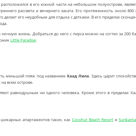
 расположился в его южной части на небольшом полуострове, являе
реннего рассвета и вечернего заката. Его протяженность около 800
о делает его неудобным для отдыха с детками. В его пределах сконце
ода.
 ночную жизнь. Добраться до него с пирса можно на согтео за 200 бат
домик
Little Paradise
.
чуть меньший пляж под названием
Хаад Лила
.
Здесь царит спокойств
 на всем острове.
авляют равнодушным ни одного человека. Кроме этого в пределах Х
 шикарных апартаментов таких, как
Cocohut Beach Resort
и
Surikant