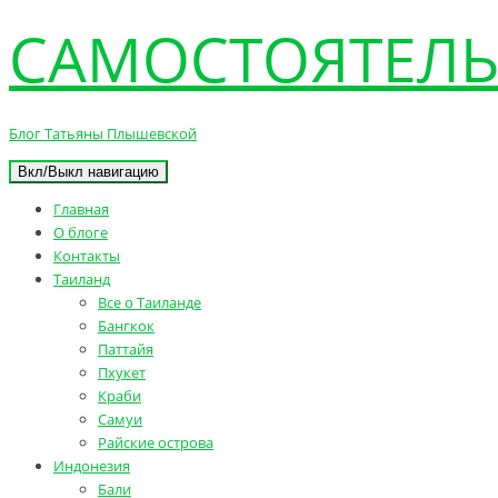
САМОСТОЯТЕЛЬ
Блог Татьяны Плышевской
Вкл/Выкл навигацию
Главная
О блоге
Контакты
Таиланд
Все о Таиланде
Бангкок
Паттайя
Пхукет
Краби
Самуи
Райские острова
Индонезия
Бали