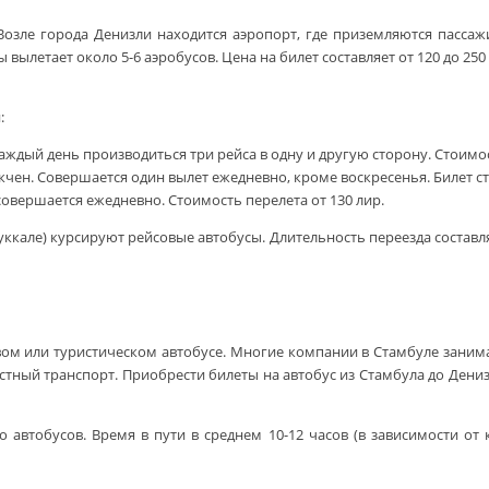
 Возле города Денизли находится аэропорт, где приземляются пасса
цы вылетает около 5-6 аэробусов. Цена на билет составляет от 120 до 25
:
 Каждый день производиться три рейса в одну и другую сторону. Стоимос
ёкчен. Совершается один вылет ежедневно, кроме воскресенья. Билет сто
овершается ежедневно. Стоимость перелета от 130 лир.
кале) курсируют рейсовые автобусы. Длительность переезда составляет
совом или туристическом автобусе. Многие компании в Стамбуле заним
стный транспорт. Приобрести билеты на автобус из Стамбула до Дени
о автобусов. Время в пути в среднем 10-12 часов (в зависимости от