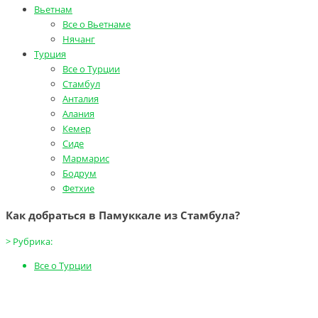
Вьетнам
Все о Вьетнаме
Нячанг
Турция
Все о Турции
Стамбул
Анталия
Алания
Кемер
Сиде
Мармарис
Бодрум
Фетхие
Как добраться в Памуккале из Стамбула?
>
Рубрика:
Все о Турции