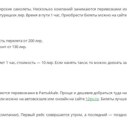
жирские самолеты. Несколько компаний занимаются перевозками из
0 турецких лир. Время в пути 1 час. Приобрести билеты можно на сайте
ть перелета от 200 лир.
ит от 130 лир.
 1 час, стоимость — 10 лир. Если нанять такси, то можно доехать за
аются перевозками в Pamukkale. Проще и дешевле добраться туда на
зли можно на автовокзале или онлайн на сайте
12go.co
. Билеты лучше
 компании). Первый рейс совершается утром, а последний — поздно