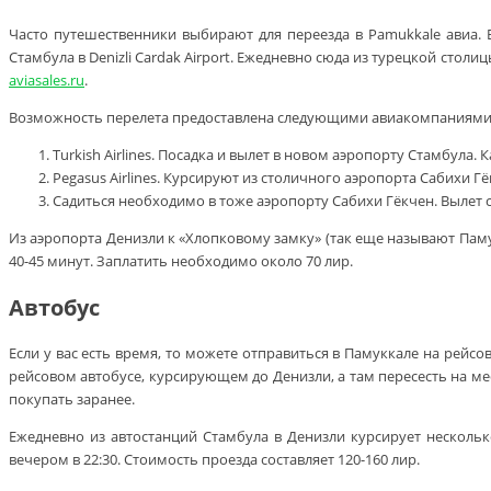
Часто путешественники выбирают для переезда в Pamukkale авиа.
Стамбула в Denizli Cardak Airport. Ежедневно сюда из турецкой столи
aviasales.ru
.
Возможность перелета предоставлена следующими авиакомпаниями
Turkish Airlines. Посадка и вылет в новом аэропорту Стамбула.
Pegasus Airlines. Курсируют из столичного аэропорта Сабихи Г
Садиться необходимо в тоже аэропорту Сабихи Гёкчен. Вылет с
Из аэропорта Денизли к «Хлопковому замку» (так еще называют Памук
40-45 минут. Заплатить необходимо около 70 лир.
Автобус
Если у вас есть время, то можете отправиться в Памуккале на рей
рейсовом автобусе, курсирующем до Денизли, а там пересесть на ме
покупать заранее.
Ежедневно из автостанций Стамбула в Денизли курсирует нескольк
вечером в 22:30. Стоимость проезда составляет 120-160 лир.