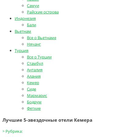
Самуи
Райские острова
Индонезия
Бали
Вьетнам
Все о Вьетнаме
Нячанг
Турция
Все о Турции
Стамбул
Анталия
Алания
Кемер
Сиде
Мармарис
Бодрум
Фетхие
Лучшие 5-звездочные отели Кемера
>
Рубрика: