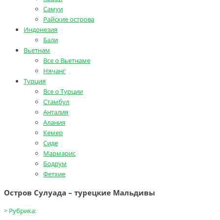
Самуи
Райские острова
Индонезия
Бали
Вьетнам
Все о Вьетнаме
Нячанг
Турция
Все о Турции
Стамбул
Анталия
Алания
Кемер
Сиде
Мармарис
Бодрум
Фетхие
Остров Сулуада – турецкие Мальдивы
>
Рубрика: