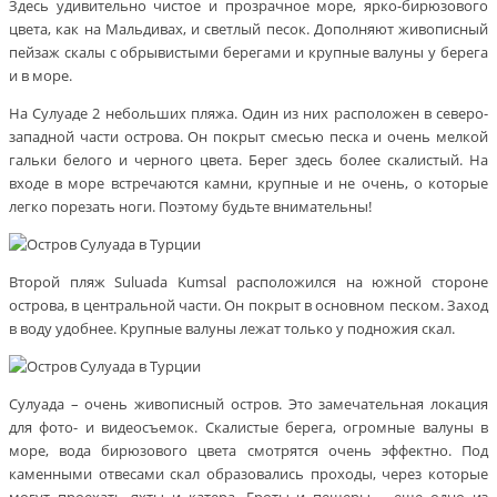
Здесь удивительно чистое и прозрачное море, ярко-бирюзового
цвета, как на Мальдивах, и светлый песок. Дополняют живописный
пейзаж скалы с обрывистыми берегами и крупные валуны у берега
и в море.
На Сулуаде 2 небольших пляжа. Один из них расположен в северо-
западной части острова. Он покрыт смесью песка и очень мелкой
гальки белого и черного цвета. Берег здесь более скалистый. На
входе в море встречаются камни, крупные и не очень, о которые
легко порезать ноги. Поэтому будьте внимательны!
Второй пляж Suluada Kumsal расположился на южной стороне
острова, в центральной части. Он покрыт в основном песком. Заход
в воду удобнее. Крупные валуны лежат только у подножия скал.
Сулуада – очень живописный остров. Это замечательная локация
для фото- и видеосъемок. Скалистые берега, огромные валуны в
море, вода бирюзового цвета смотрятся очень эффектно. Под
каменными отвесами скал образовались проходы, через которые