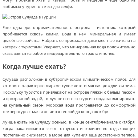
могут проехать яхты и катера. Гроты и пещеры – еще одно из
любимых у туристов мест для селфи.
Еще одна достопримечательность острова – источник, который
пробивается сквозь камни. Вода в нем минеральная и имеет
целебные свойства. Набрать ее приезжают даже местные жители на
катерах с туристами. Уверяют, что минеральная вода положительно
сказывается на работе пищеварительного тракта и почек.
Когда лучше ехать?
Сулуада расположен в субтропическом климатическом поясе, для
которого характерно жаркое сухое лето и мягкая дождливая зима.
Поскольку туристов привлекают на острове пляжи с белым песком
и прозрачной водой, то лучше всего экскурсию сюда запланировать
на купальный сезон. Морская вода прогревается до комфортной
температуры с мая и остается теплой до конца октября.
Лучше ехать на Сулуаду осенью, в конце сентября-начале октября,
когда заканчивается сезон отпусков и количество отдыхающих
постепенно снижается, а море для купания еще достаточно теплое.