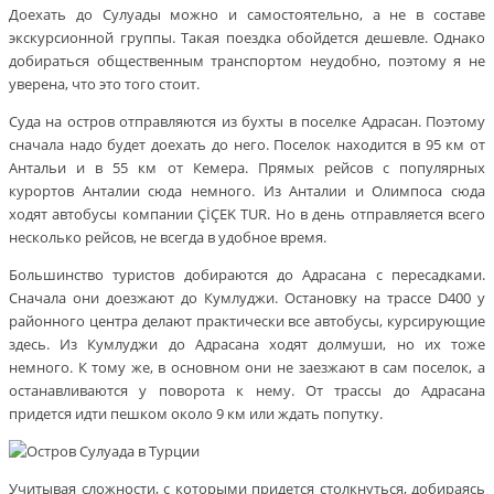
Доехать до Сулуады можно и самостоятельно, а не в составе
экскурсионной группы. Такая поездка обойдется дешевле. Однако
добираться общественным транспортом неудобно, поэтому я не
уверена, что это того стоит.
Суда на остров отправляются из бухты в поселке Адрасан. Поэтому
сначала надо будет доехать до него. Поселок находится в 95 км от
Антальи и в 55 км от Кемера. Прямых рейсов с популярных
курортов Анталии сюда немного. Из Анталии и Олимпоса сюда
ходят автобусы компании ÇİÇEK TUR. Но в день отправляется всего
несколько рейсов, не всегда в удобное время.
Большинство туристов добираются до Адрасана с пересадками.
Сначала они доезжают до Кумлуджи. Остановку на трассе D400 у
районного центра делают практически все автобусы, курсирующие
здесь. Из Кумлуджи до Адрасана ходят долмуши, но их тоже
немного. К тому же, в основном они не заезжают в сам поселок, а
останавливаются у поворота к нему. От трассы до Адрасана
придется идти пешком около 9 км или ждать попутку.
Учитывая сложности, с которыми придется столкнуться, добираясь