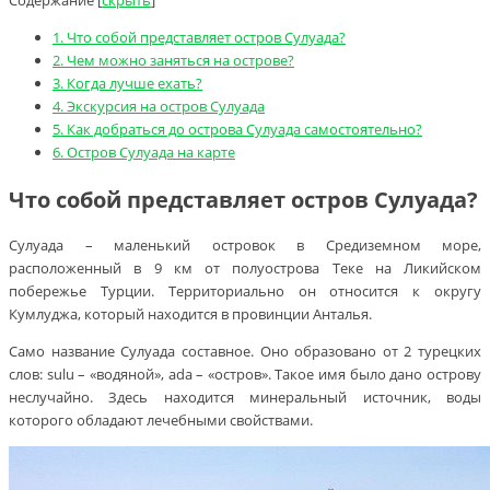
Содержание
[
скрыть
]
1.
Что собой представляет остров Сулуада?
2.
Чем можно заняться на острове?
3.
Когда лучше ехать?
4.
Экскурсия на остров Сулуада
5.
Как добраться до острова Сулуада самостоятельно?
6.
Остров Сулуада на карте
Что собой представляет остров Сулуада?
Сулуада – маленький островок в Средиземном море,
расположенный в 9 км от полуострова Теке на Ликийском
побережье Турции. Территориально он относится к округу
Кумлуджа, который находится в провинции Анталья.
Само название Сулуада составное. Оно образовано от 2 турецких
слов: sulu – «водяной», ada – «остров». Такое имя было дано острову
неслучайно. Здесь находится минеральный источник, воды
которого обладают лечебными свойствами.