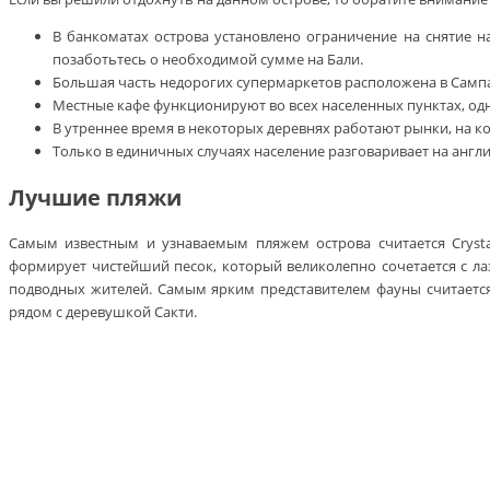
В банкоматах острова установлено ограничение на снятие н
позаботьтесь о необходимой сумме на Бали.
Большая часть недорогих супермаркетов расположена в Самп
Местные кафе функционируют во всех населенных пунктах, одна
В утреннее время в некоторых деревнях работают рынки, на 
Только в единичных случаях население разговаривает на англи
Лучшие пляжи
Самым известным и узнаваемым пляжем острова считается Crysta
формирует чистейший песок, который великолепно сочетается с ла
подводных жителей. Самым ярким представителем фауны считается 
рядом с деревушкой Сакти.