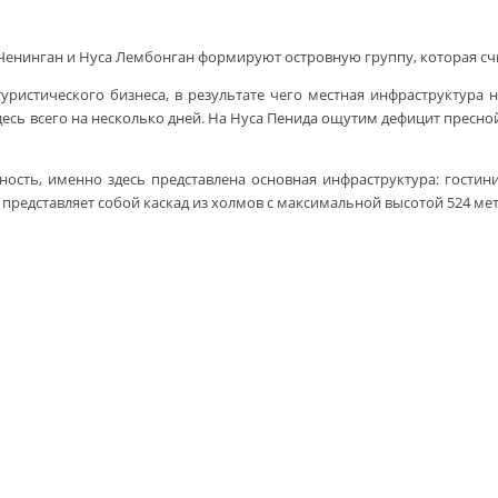
а Ченинган и Нуса Лембонган формируют островную группу, которая с
уристического бизнеса, в результате чего местная инфраструктура 
есь всего на несколько дней. На Нуса Пенида ощутим дефицит пресной 
ность, именно здесь представлена основная инфраструктура: гостин
о представляет собой каскад из холмов с максимальной высотой 524 мет