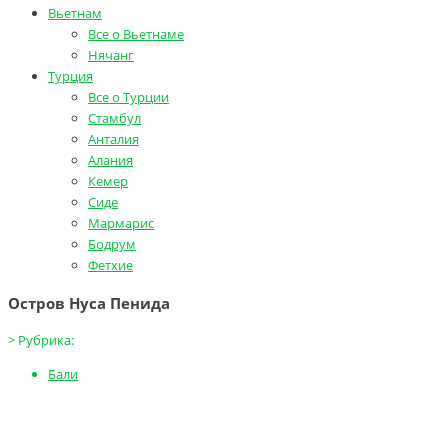
Вьетнам
Все о Вьетнаме
Нячанг
Турция
Все о Турции
Стамбул
Анталия
Алания
Кемер
Сиде
Мармарис
Бодрум
Фетхие
Остров Нуса Пенида
>
Рубрика:
Бали