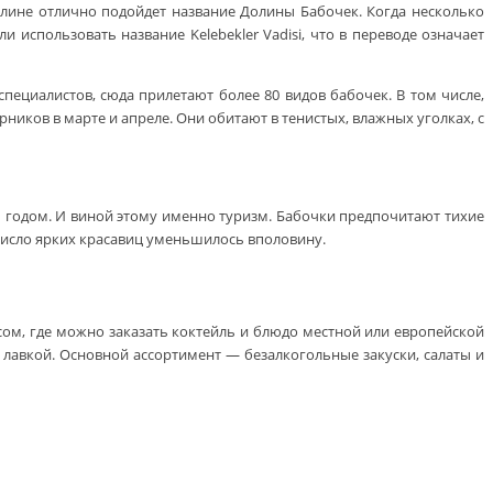
олине отлично подойдет название Долины Бабочек. Когда несколько
 использовать название Kelebekler Vadisi, что в переводе означает
ециалистов, сюда прилетают более 80 видов бабочек. В том числе,
ков в марте и апреле. Они обитают в тенистых, влажных уголках, с
 годом. И виной этому именно туризм. Бабочки предпочитают тихие
число ярких красавиц уменьшилось вполовину.
есом, где можно заказать коктейль и блюдо местной или европейской
 лавкой. Основной ассортимент — безалкогольные закуски, салаты и