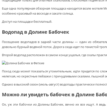
подходящий только для опытных скалолазов, способных подняться по
Еще одна популярная обзорная площадка находится возле мотеля Mon
особенно красивый на восходе и закате солнца.
Доступ на площадки бесплатный.
Водопад в Долине Бабочек
Посещение водопадов в задней части долины — один из обязател
довольно бурный водяной поток. Дорога сюда идет по тенистой троп
Второй водопад расположен в самом конце ущелья, где скалы практ
Поход сюда может показаться утомительным, идти придется по сло
нелегкая, но окрестные пейзажи с причудливыми скалами, пышной 
Однако в высокий сезон (июль-август) водопады практически полнос
Можно ли увидеть бабочек в Долине Баб
Ох, уж эти бабочки из Долины Бабочек, вечно их все ищут. А ведь