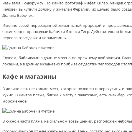
называли Гюдюрумсу. Но как-то фотограф Рифат Килар, увидев огр
человек выкупили долину у жителей Фералии, их целью было создать
Долина Бабочек.
Именно своей первозданной живописной природой и прославилась д
яркие черно-оранжевые бабочки Джерси Тигр. Действительно больши
первого взгляда их и не заметишь.
Словом, бабочками в долине можно по-прежнему любоваться. Главн
локации, а в долину ежедневно прибывают десятки теплоходов с то
Кафе и магазины
В долине есть несколько мест, которые позволят и перекусить, и п
кухни. В центре пляжа, ближе к месту с палатками, есть снек-бар
мороженное.
В южной части пляжа, на скальном возвышении, расположен неболь
Особых изысков от еды ждать не нужно. Цены достаточно высокие, н