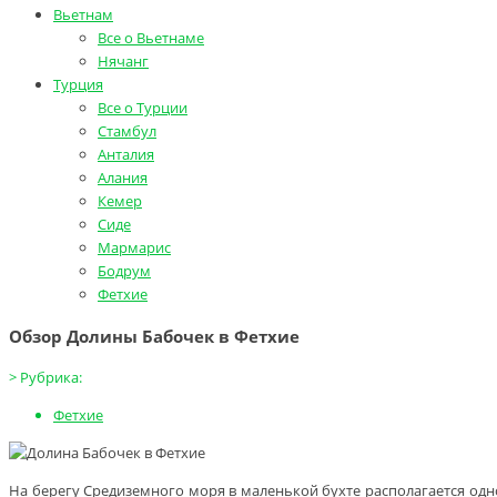
Вьетнам
Все о Вьетнаме
Нячанг
Турция
Все о Турции
Стамбул
Анталия
Алания
Кемер
Сиде
Мармарис
Бодрум
Фетхие
Обзор Долины Бабочек в Фетхие
>
Рубрика:
Фетхие
На берегу Средиземного моря в маленькой бухте располагается одно