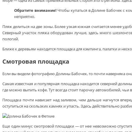
Море — одна из самых привлекательных сторон этого региона. Здес
Обратите внимание!
Чтобы купаться в Долине Бабочек с ком
неприятно.
Пляж делиться на две зоны. Более узкая южная считается менее удо
Северный участок пляжа оборудован лучше, здесь много шезлонгов, 
пологий.
Ближе к деревьям находится площадка для кэмпинга, палатки и неск
Смотровая площадка
Если вы видели фотографию Долины Бабочек, то почти наверняка он
Самая известная и популярная площадка находится северней долины 
где можно выпить кофе. Тут всегда стоит парочку автомобилей, чьи
Площадка почти нависает над заливом, чем дальше нагнутся вперед
оступиться на скользких камнях и упасть. Здесь действительно разбив
Еще один минус смотровой площадки — от нее невозможно спуститьс