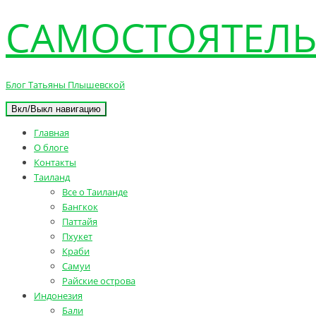
САМОСТОЯТЕЛЬ
Блог Татьяны Плышевской
Вкл/Выкл навигацию
Главная
О блоге
Контакты
Таиланд
Все о Таиланде
Бангкок
Паттайя
Пхукет
Краби
Самуи
Райские острова
Индонезия
Бали