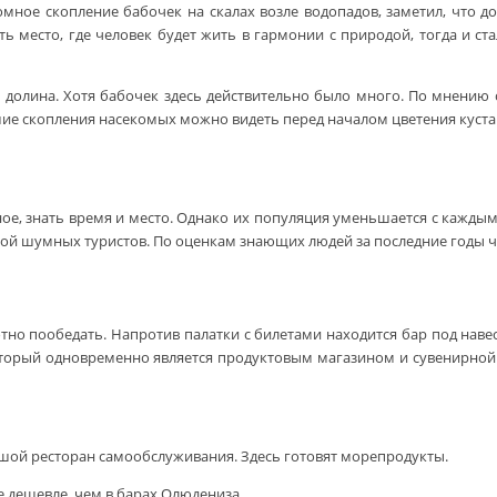
омное скопление бабочек на скалах возле водопадов, заметил, что д
 место, где человек будет жить в гармонии с природой, тогда и стали
олина. Хотя бабочек здесь действительно было много. По мнению сп
е скопления насекомых можно видеть перед началом цветения кустарни
ое, знать время и место. Однако их популяция уменьшается с каждым
лпой шумных туристов. По оценкам знающих людей за последние годы 
лотно пообедать. Напротив палатки с билетами находится бар под нав
, который одновременно является продуктовым магазином и сувенирной
шой ресторан самообслуживания. Здесь готовят морепродукты.
е дешевле, чем в барах Олюдениза.