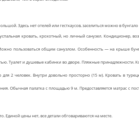
льшой. Здесь нет отелей или гестхаусов, заселиться можно в бунгало 
успальная кровать, крохотный, но личный санузел. Кондиционер, во
 Можно пользоваться общим санузлом. Особенность — на крыше бунга
ватью. Туалет и душевые кабинки во дворе. Пляжные принадлежности. 
для 2 человек. Внутри довольно просторно (15 м). Кровать в турецк
я. Обычная палатка с площадью 9 м. Предоставляется матрас с пос
о. Единой цены нет, все детали обговариваются на месте.