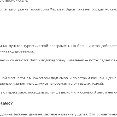
 отвесной скале.
tenegro, уже на территории Фаралии. Здесь тоже нет ограды, но сам
ьных пунктов туристической программы. Но большинство добирается
инке под деревьями.
ически смыкаются. Зато и водопад повнушительней — поток падает с 
жной местности, с множеством подъемов, и по острым камням. Одино
зеленью и запоминающимися панорамами стоят ваших усилий.
тью пересыхают, посещать их лучше весной или осенью. А летом нет о
очек?
 Долина Бабочек даже не местное название ущелья. Это романтичное