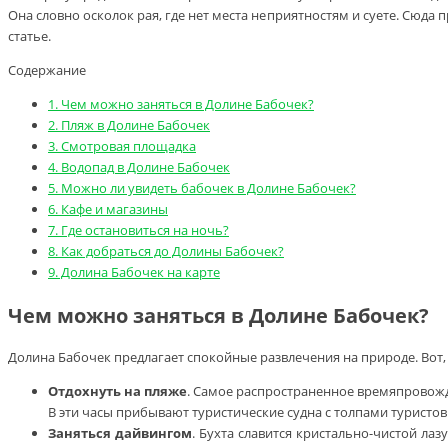
Она словно осколок рая, где нет места неприятностям и суете. Сюда
статье.
Содержание
1.
Чем можно заняться в Долине Бабочек?
2.
Пляж в Долине Бабочек
3.
Смотровая площадка
4.
Водопад в Долине Бабочек
5.
Можно ли увидеть бабочек в Долине Бабочек?
6.
Кафе и магазины
7.
Где остановиться на ночь?
8.
Как добраться до Долины Бабочек?
9.
Долина Бабочек на карте
Чем можно заняться в Долине Бабочек?
Долина Бабочек предлагает спокойные развлечения на природе. Вот, 
Отдохнуть на пляже
. Самое распространенное времяпровожде
В эти часы прибывают туристические судна с толпами туристо
Заняться дайвингом
. Бухта славится кристально-чистой ла