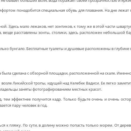
ь не бывает больших волн, вода поражает своей прозрачностью и ярк
фортом понадобится специальная обувь для плавания. На дне лежат г
бной. Здесь мало лежаков, нет зонтиков, к тому же в этой части швар
везде расставлены зонты, столики, здесь расположен небольшой бар 
олько бунгало. Бесплатные туалеты и душевые расположены в глубине 
а была сделана с обзорной площадки, расположенной на скале. Именн
возле Ликийской тропы, идущей над Келебек Вадиси. Ее легко замети
 владельцы заняты фотографированием местных красот.
, тем эффектнее получится кадр. Только будьте очень и очень осто
ается пару человек в год.
я к пляжу. По сути, в долину можно попасть только морем. От деревн