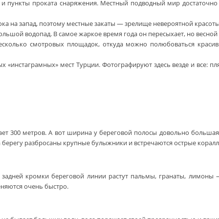
ы и пункты проката снаряжения. Местный подводный мир достаточно 
тока на запад, поэтому местные закаты — зрелище невероятной красот
большой водопад. В самое жаркое время года он пересыхает, но весно
сколько смотровых площадок, откуда можно полюбоваться красив
ых «инстаграмных» мест Турции. Фотографируют здесь везде и все: п
ает 300 метров. А вот ширина у береговой полосы довольно большая
на берегу разбросаны крупные булыжники и встречаются острые коралл
ь задней кромки береговой линии растут пальмы, гранаты, лимоны —
еняются очень быстро.