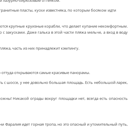
им лазурно-бирюзовым оттенком.
ранитные пласты, куски известняка, по которым босяком идти
туются крупные круизные корабли, что делает купание некомфортным.
с закусками. Даже галька в этой части пляжа мельче, а вход в воду
пляжа, часть из них принадлежит кэмпингу.
о оттуда открываются самые красивые панорамы.
ть с шоссе, у нее довольно большая площадь. Есть небольшой ларек,
рожны! Никакой ограды вокруг площадки нет, всегда есть опасность
и Фаралия идет горная тропа, но это опасный и утомительный путь,