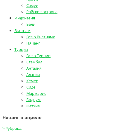
Самуи
Райские острова
Индонезия
Бали
Вьетнам
Все о Вьетнаме
Нячанг
Турция
Все о Турции
Стамбул
Анталия
Алания
Кемер
Сиде
Мармарис
Бодрум
Фетхие
Нячанг в апреле
>
Рубрика: