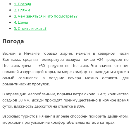
1.
Погода
2.
Пляжи
3.
Чем заняться и что посмотреть?
4.
Цены
5.
Стоит ли ехать?
Погода
Весной в Нячанге гораздо жарче, нежели в северной части
Вьетнама, средняя температура воздуха ночью +24 градусов по
Цельсию, днем — +30 градусов по Цельсию. Это значит, что нет
палящей изнуряющей жары, на море комфортно находиться даже в
самый солнцепек, а поздние вечера можно оставить для
романтических прогулок.
В апреле дни малооблачные, порывы ветра около 3 м/с, количество
осадков 38 мм, дожди проходят преимущественно в ночное время
суток, влажность держится на отметке в 80%.
Взрослых туристов Нячанг в апреле способен покорить дайвингом,
морскими прогулками на комфортабельных яхтах и катерах.