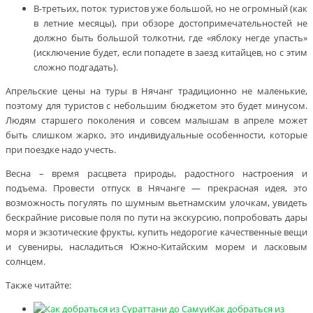
В-третьих, поток туристов уже большой, но не огромный (как
в летние месяцы), при обзоре достопримечательностей не
должно быть большой толкотни, где «яблоку негде упасть»
(исключение будет, если попадете в заезд китайцев, но с этим
сложно подгадать).
Апрельские цены на туры в Нячанг традиционно не маленькие,
поэтому для туристов с небольшим бюджетом это будет минусом.
Людям старшего поколения и совсем малышам в апреле может
быть слишком жарко, это индивидуальные особенности, которые
при поездке надо учесть.
Весна – время расцвета природы, радостного настроения и
подъема. Провести отпуск в Нячанге — прекрасная идея, это
возможность погулять по шумным вьетнамским улочкам, увидеть
бескрайние рисовые поля по пути на экскурсию, попробовать дары
моря и экзотические фрукты, купить недорогие качественные вещи
и сувениры, насладиться Южно-Китайским морем и ласковым
солнцем.
Также читайте:
Как добраться из