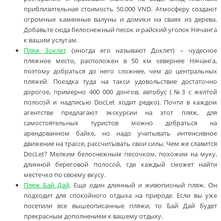
приблизительная стоимость 50.000 VND. Атмосферу создают
огромные каменные валуны и домики на сваях из дерева.
Добавьте сюда белоснежный песок и райский уголок Нячанга
к вашим услугам.
Пляж Зоклет
(иногда его называют Доклет) – чудесное
пляжное место, расположен в 50 км севернее Нячанга,
поэтому добраться до него сложнее, чем до центральных
пляжей. Поездка туда на такси удовольствие достаточно
дорогое, примерно 400 000 донгов, автобус (№3 с желтой
полосой и надписью DocLet ходит редко). Почти в каждом
агентстве предлагают экскурсии на этот пляж, для
самостоятельных туристов можно добраться на
арендованном байке, но надо учитывать интенсивное
движение на трассе, рассчитывать свои силы. Чем же славится
DocLet? Мелким белоснежным песочком, похожим на муку,
длинной береговой полосой, где каждый сможет найти
местечко по своему вкусу.
Пляж Бай Дай
. Еще один длинный и живописный пляж. Он
подходит для спокойного отдыха на природе. Если вы уже
посетили все вышеописанные пляжи, то Бай Дай будет
прекрасным дополнением к вашему отдыху.