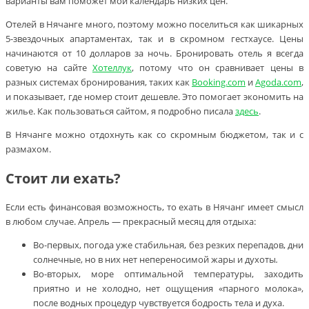
варианты вам поможет мой календарь низких цен.
Отелей в Нячанге много, поэтому можно поселиться как шикарных
5-звездочных апартаментах, так и в скромном гестхаусе. Цены
начинаются от 10 долларов за ночь. Бронировать отель я всегда
советую на сайте
Хотеллук
, потому что он сравнивает цены в
разных системах бронирования, таких как
Booking.com
и
Agoda.com
,
и показывает, где номер стоит дешевле. Это помогает экономить на
жилье. Как пользоваться сайтом, я подробно писала
здесь
.
В Нячанге можно отдохнуть как со скромным бюджетом, так и с
размахом.
Стоит ли ехать?
Если есть финансовая возможность, то ехать в Нячанг имеет смысл
в любом случае. Апрель — прекрасный месяц для отдыха:
Во-первых, погода уже стабильная, без резких перепадов, дни
солнечные, но в них нет непереносимой жары и духоты
.
Во-вторых, море оптимальной температуры, заходить
приятно и не холодно, нет ощущения «парного молока»,
после водных процедур чувствуется бодрость тела и духа.