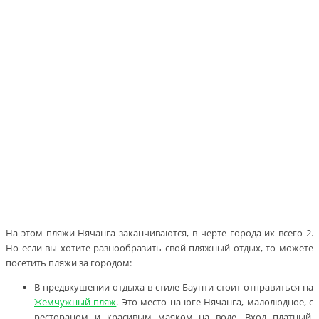
На этом пляжи Нячанга заканчиваются, в черте города их всего 2.
Но если вы хотите разнообразить свой пляжный отдых, то можете
посетить пляжи за городом:
В предвкушении отдыха в стиле Баунти стоит отправиться на
Жемчужный пляж
. Это место на юге Нячанга, малолюдное, с
рестораном и красивым маяком на воде. Вход платный,