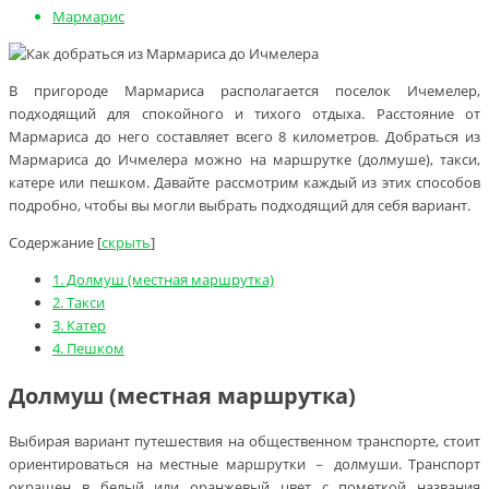
Мармарис
В пригороде Мармариса располагается поселок Ичемелер,
подходящий для спокойного и тихого отдыха. Расстояние от
Мармариса до него составляет всего 8 километров. Добраться из
Мармариса до Ичмелера можно на маршрутке (долмуше), такси,
катере или пешком. Давайте рассмотрим каждый из этих способов
подробно, чтобы вы могли выбрать подходящий для себя вариант.
Содержание
[
скрыть
]
1.
Долмуш (местная маршрутка)
2.
Такси
3.
Катер
4.
Пешком
Долмуш (местная маршрутка)
Выбирая вариант путешествия на общественном транспорте, стоит
ориентироваться на местные маршрутки － долмуши. Транспорт
окрашен в белый или оранжевый цвет с пометкой названия