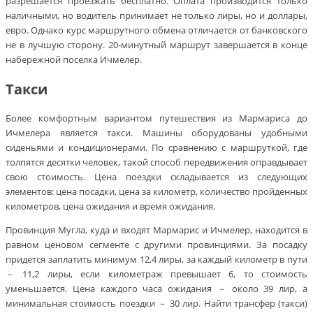
разрешается проезжать бесплатно. Оплата производится только
наличными, но водитель принимает не только лиры, но и доллары,
евро. Однако курс маршрутного обмена отличается от банковского
не в лучшую сторону. 20-минутный маршрут завершается в конце
набережной поселка Ичмелер.
Такси
Более комфортным вариантом путешествия из Мармариса до
Ичмелера является такси. Машины оборудованы удобными
сиденьями и кондиционерами. По сравнению с маршруткой, где
толпятся десятки человек, такой способ передвижения оправдывает
свою стоимость. Цена поездки складывается из следующих
элементов: цена посадки, цена за километр, количество пройденных
километров, цена ожидания и время ожидания.
Провинция Мугла, куда и входят Мармарис и Ичмелер, находится в
равном ценовом сегменте с другими провинциями. За посадку
придется заплатить минимум 12,4 лиры, за каждый километр в пути
－ 11,2 лиры, если километраж превышает 6, то стоимость
уменьшается. Цена каждого часа ожидания － около 39 лир, а
минимальная стоимость поездки － 30 лир. Найти трансфер (такси)