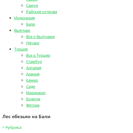
Самуи
Райские острова
Индонезия
Бали
Вьетнам
Все о Вьетнаме
Нячанг
Турция
Все о Турции
Стамбул
Анталия
Алания
Кемер
Сиде
Мармарис
Бодрум
Фетхие
Лес обезьян на Бали
>
Рубрика: