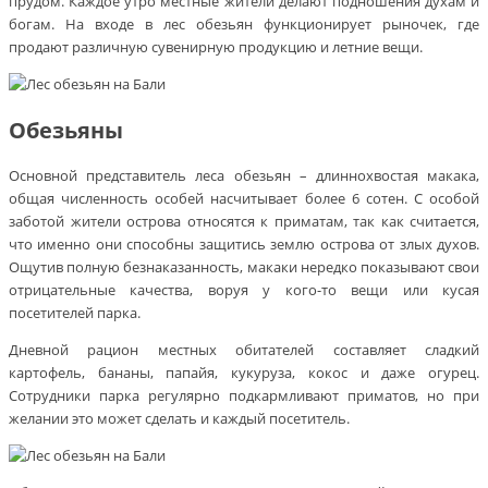
прудом. Каждое утро местные жители делают подношения духам и
богам. На входе в лес обезьян функционирует рыночек, где
продают различную сувенирную продукцию и летние вещи.
Обезьяны
Основной представитель леса обезьян – длиннохвостая макака,
общая численность особей насчитывает более 6 сотен. С особой
заботой жители острова относятся к приматам, так как считается,
что именно они способны защитись землю острова от злых духов.
Ощутив полную безнаказанность, макаки нередко показывают свои
отрицательные качества, воруя у кого-то вещи или кусая
посетителей парка.
Дневной рацион местных обитателей составляет сладкий
картофель, бананы, папайя, кукуруза, кокос и даже огурец.
Сотрудники парка регулярно подкармливают приматов, но при
желании это может сделать и каждый посетитель.