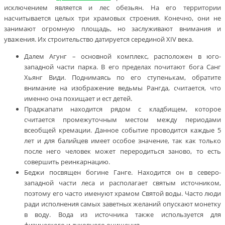
исключением является и лес обезьян. На его территории
насчитывается целых три храмовых строения. Конечно, они не
занимают огромную площадь, но заслуживают внимания и
уважения. Их строительство датируется серединой XIV века.
Далем Агунг – основной комплекс, расположен в юго-
западной части парка. В его пределах почитают бога Санг
Хьянг Види. Поднимаясь по его ступенькам, обратите
внимание на изображение ведьмы Рангда, считается, что
именно она похищает и ест детей.
Праджапати находится рядом с кладбищем, которое
считается промежуточным местом между периодами
всеобщей кремации. Данное событие проводится каждые 5
лет и для балийцев имеет особое значение, так как только
после него человек может переродиться заново, то есть
совершить реинкарнацию.
Беджи посвящен богине Ганге. Находится он в северо-
западной части леса и располагает святым источником,
поэтому его часто именуют храмом Святой воды. Часто люди
ради исполнения самых заветных желаний опускают монетку
в воду. Вода из источника также используется для