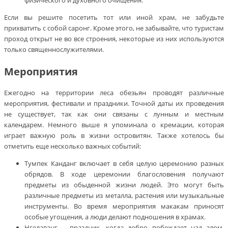
физического и духовного очищения.
Если вы решите посетить тот или иной храм, не забудьте
прихватить с собой саронг. Кроме этого, не забывайте, что туристам
проход открыт не во все строения, некоторые из них используются
только священнослужителями.
Мероприятия
Ежегодно на территории леса обезьян проводят различные
мероприятия, фестивали и праздники. Точной даты их проведения
не существует, так как они связаны с лунным и местным
календарем. Немного выше я упоминала о кремации, которая
играет важную роль в жизни островитян. Также хотелось бы
отметить еще несколько важных событий:
Тумпек Канданг включает в себя целую церемонию разных
обрядов. В ходе церемонии благословения получают
предметы из обыденной жизни людей. Это могут быть
различные предметы из металла, растения или музыкальные
инструменты. Во время мероприятия макакам приносят
особые угощения, а люди делают подношения в храмах.
Нгелаванг – праздник, когда добро побеждает над злом.