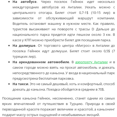
На автобусе
. Через поселок Гейнюк идет несколько
междугородних автобусов из Анталии. Уехать можно с
центрального отогара. Билет стоит 0,7-1$ (10-15 лир) в
зависимости от обслуживающей маршрут компании.
Водитель остановит машину в нужном месте. Как правило,
туристов высаживают на повороте с трассы D Дальше до
национального парка придется идти пешком около 3 км. В
кассе у КПП можно приобрести билет для посещения парка.
На долмуше
. От торгового центра «Мигрос» в Анталии до
поселка Гейнюк идут долмуши. Билет стоит около 0,5$ (7
турецких лир).
На арендованном автомобиле
. В
аэропорту Анталии
и в
самом городе можно взять на прокат автомобиль и доехать
непосредственного до каньона. У входа в национальный парк
предусмотрена бесплатная парковка.
На такси
. Это не самый дешевый, хоть и комфортный, способ
доехать до каньона. Поездка обойдется в среднем в 70$.
Посещение каньона Гейнюк, несомненно, станет одним из самых
ярких впечатлений от путешествия в Турцию. Природа в своей
первозданной красоте поражает величием и красотой, а каньонинг
подарит массу острых ощущений и незабываемых эмоций.