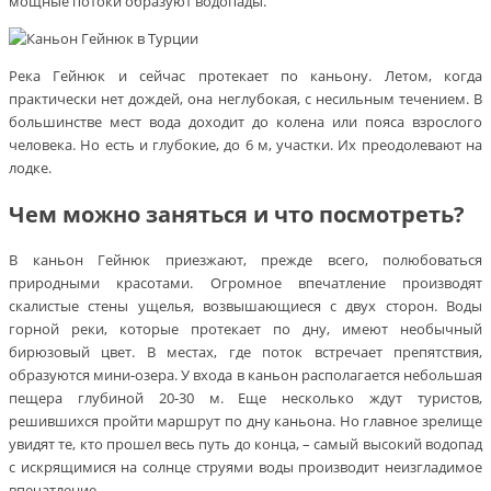
мощные потоки образуют водопады.
Река Гейнюк и сейчас протекает по каньону. Летом, когда
практически нет дождей, она неглубокая, с несильным течением. В
большинстве мест вода доходит до колена или пояса взрослого
человека. Но есть и глубокие, до 6 м, участки. Их преодолевают на
лодке.
Чем можно заняться и что посмотреть?
В каньон Гейнюк приезжают, прежде всего, полюбоваться
природными красотами. Огромное впечатление производят
скалистые стены ущелья, возвышающиеся с двух сторон. Воды
горной реки, которые протекает по дну, имеют необычный
бирюзовый цвет. В местах, где поток встречает препятствия,
образуются мини-озера. У входа в каньон располагается небольшая
пещера глубиной 20-30 м. Еще несколько ждут туристов,
решившихся пройти маршрут по дну каньона. Но главное зрелище
увидят те, кто прошел весь путь до конца, – самый высокий водопад
с искрящимися на солнце струями воды производит неизгладимое
впечатление.