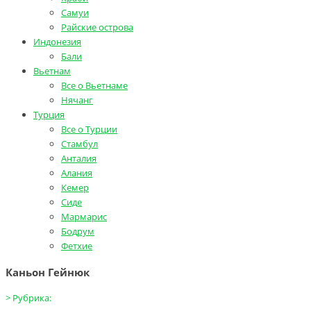
Самуи
Райские острова
Индонезия
Бали
Вьетнам
Все о Вьетнаме
Нячанг
Турция
Все о Турции
Стамбул
Анталия
Алания
Кемер
Сиде
Мармарис
Бодрум
Фетхие
Каньон Гейнюк
>
Рубрика: