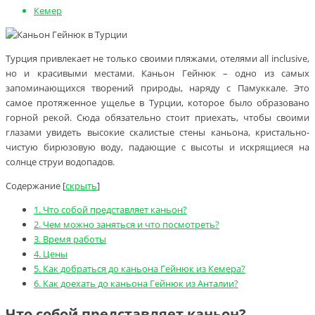
Кемер
Турция привлекает не только своими пляжами, отелями all inclusive,
но и красивыми местами. Каньон Гейнюк – одно из самых
запоминающихся творений природы, наряду с Памуккале. Это
самое протяженное ущелье в Турции, которое было образовано
горной рекой. Сюда обязательно стоит приехать, чтобы своими
глазами увидеть высокие скалистые стены каньона, кристально-
чистую бирюзовую воду, падающие с высоты и искрящиеся на
солнце струи водопадов.
Содержание
[
скрыть
]
1.
Что собой представляет каньон?
2.
Чем можно заняться и что посмотреть?
3.
Время работы
4.
Цены
5.
Как добраться до каньона Гейнюк из Кемера?
6.
Как доехать до каньона Гейнюк из Анталии?
Что собой представляет каньон?