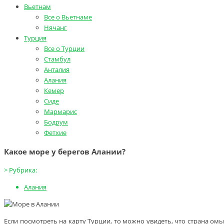
Вьетнам
Все о Вьетнаме
Нячанг
Турция
Все о Турции
Стамбул
Анталия
Алания
Кемер
Сиде
Мармарис
Бодрум
Фетхие
Какое море у берегов Алании?
>
Рубрика:
Алания
Если посмотреть на карту Турции, то можно увидеть, что страна ом