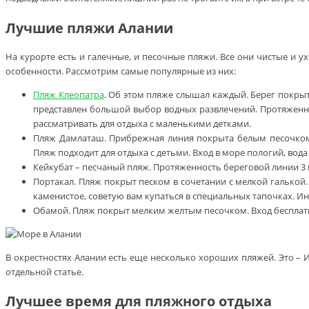
Лучшие пляжи Алании
На курорте есть и галечные, и песочные пляжи. Все они чистые и
особенности. Рассмотрим самые популярные из них:
Пляж Клеопатра
. Об этом пляже слышал каждый. Берег покры
представлен большой выбор водных развлечений. Протяженнос
рассматривать для отдыха с маленькими детками.
Пляж Дамлаташ. Прибрежная линия покрыта белым песочком
Пляж подходит для отдыха с детьми. Вход в море пологий, во
Кейкубат – песчаный пляж. Протяженность береговой линии 3 к
Портакал. Пляж покрыт песком в сочетании с мелкой галькой
каменистое, советую вам купаться в специальных тапочках. И
Обамой. Пляж покрыт мелким желтым песочком. Вход бесплатны
В окрестностях Алании есть еще несколько хороших пляжей. Это –
отдельной статье.
Лучшее время для пляжного отдыха