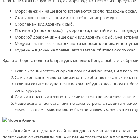
терять никогда не нужно. В водах моря водятся несколько представ
Морские ежи – чаще всего встречаются около подводных скал.
Скаты-хвостоколы – они имеют небольшие размеры.
Скорпена – вид ядовитых рыб.
Политеха (сороконожка) – умеренно ядовитый житель подводно
Морской дракончик – еще один вид ядовитых рыб. Она встречае
Медузы – чаще всего встречаются морская крапива и португал
Мурены – в длину не превышают 1 метра, обитают около скал.
Вдали от берега водятся барракуды, моллюск Конус, рыбы-иглобрюх
Если вы занимаетесь снорклингом или дайвингом, ни в коем сл
Самые опасные и ядовитые животные обитают в самых теплых у
Если вы хотите искупаться в каком-нибудь отдаленном от бере
зоны курорта.
Самыми опасными животные считаются в период своего активн
Чаще всего опасность таит не сама встреча с ядовитым живо
самое главное – максимально быстро извлечь человека из во
Не забывайте, что для жителей подводного мира человек таит н
подводными обитателями, лишний раз не трогайте их, а при встрече 