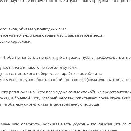
ителей фауны, при встрече с которыми нужно быть предельно осторож
го мира, обитает у подводных скал.
тся на песчаном мелководье, часто зарывается в песок.
ьские кораблики.
и. Чтобы не попасть в неприятную ситуацию нужно придерживаться пр
учае ничего и никого не трогайте руками.
частках морского побережья, старайтесь их избегать.
га месте, то лучше брать с собой проводника (желательно, чтобы он 
ого размножения. В это время даже самые спокойные представители 
тным, а болевой шок, который человек испытывает после укуса. Есл
ды, чтобы ему смогли оказать своевременную помощь.
е меньшую опасность. Большая часть укусов – это самозащита со
обходите стороной, и тогда ваш отдых точно не будет испорчен.