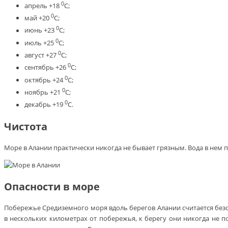
0
апрель +18
С;
0
май +20
С;
0
июнь +23
С;
0
июль +25
С;
0
август +27
С;
0
сентябрь +26
С;
0
октябрь +24
С;
0
ноябрь +21
С;
0
декабрь +19
С.
Чистота
Море в Алании практически никогда не бывает грязным. Вода в нем
Опасности в море
Побережье Средиземного моря вдоль берегов Алании считается безоп
в нескольких километрах от побережья, к берегу они никогда не 