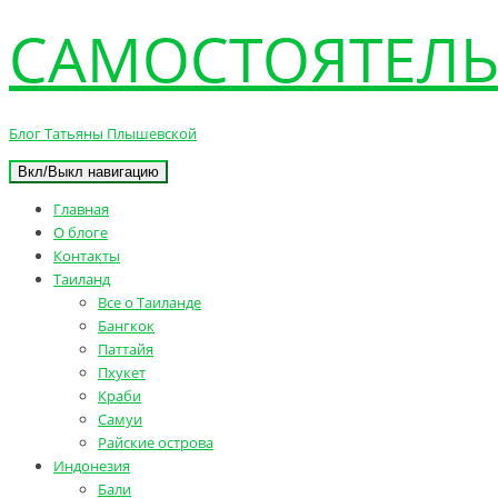
САМОСТОЯТЕЛЬ
Блог Татьяны Плышевской
Вкл/Выкл навигацию
Главная
О блоге
Контакты
Таиланд
Все о Таиланде
Бангкок
Паттайя
Пхукет
Краби
Самуи
Райские острова
Индонезия
Бали