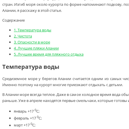
стран. Изгиб моря около курорта по форме напоминают подкову, поэ
Алании, я расскажу в этой статье.
Содержание
1.
Температура воды
2.
Чистота
3.
Опасности в море
4.
Лучшие пляжи Алании
5.
Лучшее время для пляжного отдыха
Температура воды
Средиземное море у берегов Алании считается одним из самых чис
Именно поэтому на курорт многие приезжают отдыхать с детьми.
В Алании море всегда теплое. Даже в самое холодное время вода об
раньше. Уже в апреле находятся первые смельчаки, которые готовы и
0
январь +17
С;
0
февраль +17
С;
0
март +17
С;