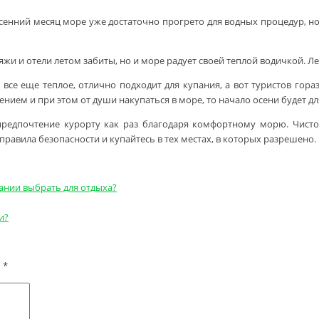
сенний месяц море уже достаточно прогрето для водных процедур, но н
яжи и отели летом забиты, но и море радует своей теплой водичкой. Л
все еще теплое, отлично подходит для купания, а вот туристов гора
нием и при этом от души накупаться в море, то начало осени будет д
едпочтение курорту как раз благодаря комфортному морю. Чистот
правила безопасности и купайтесь в тех местах, в которых разрешено.
ании выбрать для отдыха?
и?
ы
*