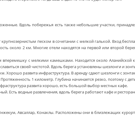
 ухоженные. Вдоль побережья есть также небольшие участки, принад
т крупнозернистым песком в сочетании с мелкой галькой. Вход бесп
ть около 2 км. Многие отели находятся на первой или второй берег
 вперемешку с мелкими камешками. Находится около Аланийской к
да славиться своей чистотой. Вдоль берега установлены шезлонги и з
м. Хорошо развита инфраструктура. В аренду сдают шезлонги с зонтами
. Протяженность 1 километр. Глубина начинается резко, поэтому с д
нфраструктура развита хорошо, есть большой выбор местных кафе.
й. Есть водные развлечения, вдоль берега работают кафе и ресторан
 Инжекум, Авсаллар, Конаклы. Расположены они в близлежащих курор