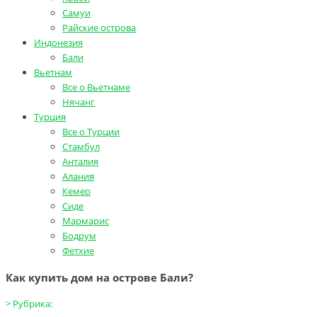
Самуи
Райские острова
Индонезия
Бали
Вьетнам
Все о Вьетнаме
Нячанг
Турция
Все о Турции
Стамбул
Анталия
Алания
Кемер
Сиде
Мармарис
Бодрум
Фетхие
Как купить дом на острове Бали?
>
Рубрика: