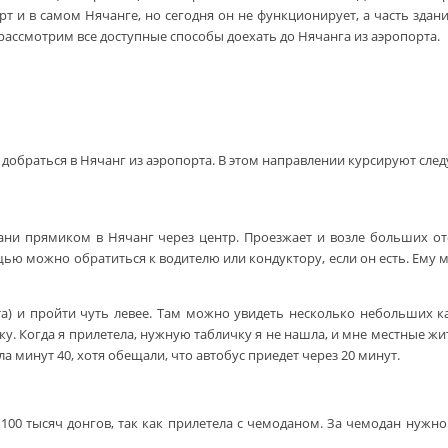
т и в самом Нячанге, но сегодня он не функционирует, а часть здан
 рассмотрим все доступные способы доехать до Нячанга из аэропорта.
обраться в Нячанг из аэропорта. В этом направлении курсируют сле
рани прямиком в Нячанг через центр. Проезжает и возле больших от
 можно обратиться к водителю или кондуктору, если он есть. Ему мож
ета) и пройти чуть левее. Там можно увидеть несколько небольших к
у. Когда я прилетела, нужную табличку я не нашла, и мне местные жит
а минут 40, хотя обещали, что автобус приедет через 20 минут.
а 100 тысяч донгов, так как прилетела с чемоданом. За чемодан нужн