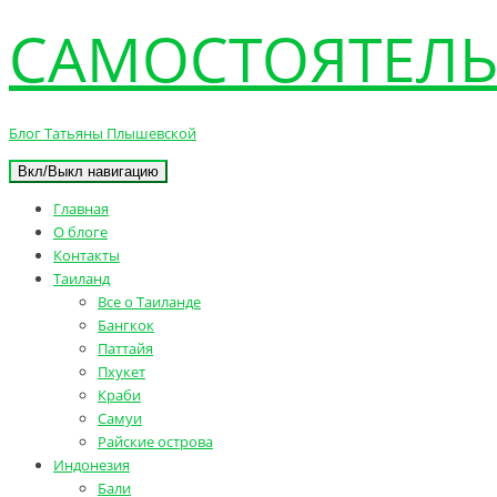
САМОСТОЯТЕЛЬ
Блог Татьяны Плышевской
Вкл/Выкл навигацию
Главная
О блоге
Контакты
Таиланд
Все о Таиланде
Бангкок
Паттайя
Пхукет
Краби
Самуи
Райские острова
Индонезия
Бали