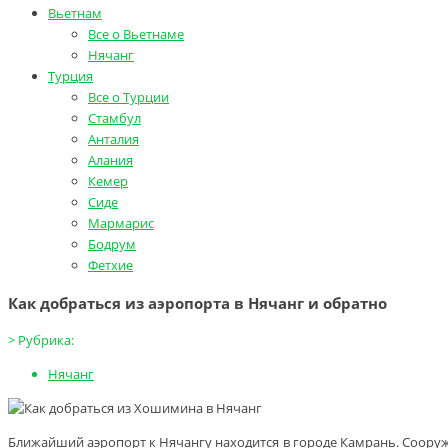
Вьетнам
Все о Вьетнаме
Нячанг
Турция
Все о Турции
Стамбул
Анталия
Алания
Кемер
Сиде
Мармарис
Бодрум
Фетхие
Как добраться из аэропорта в Нячанг и обратно
>
Рубрика:
Нячанг
Ближайший аэропорт к Нячангу находится в городе Камрань. Сооруж