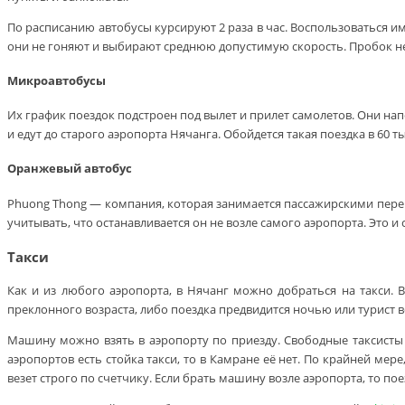
По расписанию автобусы курсируют 2 раза в час. Воспользоваться им
они не гоняют и выбирают среднюю допустимую скорость. Пробок нет
Микроавтобусы
Их график поездок подстроен под вылет и прилет самолетов. Они на
и едут до старого аэропорта Нячанга. Обойдется такая поездка в 60 т
Оранжевый автобус
Phuong Thong — компания, которая занимается пассажирскими перев
учитывать, что останавливается он не возле самого аэропорта. Это и
Такси
Как и из любого аэропорта, в Нячанг можно добраться на такси.
преклонного возраста, либо поездка предвидится ночью или турист в
Машину можно взять в аэропорту по приезду. Свободные таксисты с
аэропортов есть стойка такси, то в Камране её нет. По крайней мер
везет строго по счетчику. Если брать машину возле аэропорта, то пое