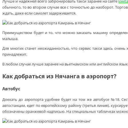
Лучше и надежней всего забронировать такси заранее на сайте
kiwita
обычного, то во втором случае все с точностью до наоборот. Торгова
ждать, даже если самолет задерживается.
Преимуществом будет и то, что можно заказать машину определен
малыша.
Для многих станет неожиданностью, что сервис такси здесь очень
принадлежит.
В любом случае лучше заранее на вьетнамском или английском языке 
Как добраться из Нячанга в аэропорт?
Автобус
Доехать до аэропорта удобнее будет на том же автобусе №18. Сест
автостанции, едет по европейскому району (третья линия), курсиру
обозначены оранжевой надписью. На специальных табличках можно на