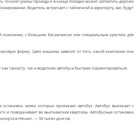
ать точной суммы проезда и в конце поездки может заплатить дороже
бронировании. Водитель встречает с табличкой в аэропорту, вас будут
шой компании, с большим багажником или специальным креслом для
инаковую форму. Цвет машины зависит от того, какой компании она
как таксисту, так и водителю автобуса быстрее сориентироваться.
из остановок, мимо которых проезжает автобус. Автобус выезжает с
кого и поворачивает во вьетнамские кварталы. Автобусные остановки
опорта в Нячанг, — 50 тысяч донгов.