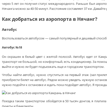
через 5 лет он получил статус международного. Раньше был аэропор
Нячанга можно за 40-50 минут. Расстояние составляет 37 км. Давайте
Как добраться из аэропорта в Нячанг?
Автобус
Воспользоваться автобусом — самый популярный и дешевый способ д
Автобус №18
Он окрашен в белый цвет с желтой полосой. Автобус едет от Кам
транспорт не большой, но комфортный, есть кондиционер. За помощью
выйти и нужно ли будет подъезжать еще и городским транспортом.
Чтобы найти автобус, нужно спуститься на первый этаж (зал прил
приобрести билет на автобус. Рядом можно увидеть нужную остановк
нужно подойти к остановке и ждать пока подойдет автобус. Я прождал
Поездка таким транспортом обойдется в 50 тысяч донгов, я платил
пункты и банкоматы.