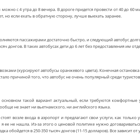
 можно с 4 утра до 8 вечера. В дороге придется провести от 40 до 60 
, но если ехать в обратную сторону, лучше выехать заранее.
полняются пассажирами достаточно быстро, и следующий автобус долго
ысяч донгов. В таких автобусах дети до 6 лет без предоставления им отд
озками (курсируют автобусы оранжевого цвета). Конечная остановка н
 стало причиной того, что автобус не очень популярный среди туристов
 В основном такой вариант актуальный, если требуются комфортные 
ообще не знает ни вьетнамского, ни английского языка.
тоят возле входа в аэропорт и предлагают свои услуги, как только 
е, я ее не нашла. Из-за этого о ценовой политике нужно договариватьс
здка обойдется в 250-350 тысяч донгов (11-15 долларов). Все зависит от