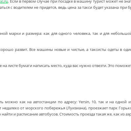
xi.ru
. Если в первом случае при посадке в машину турист может не зн
ться с водителем не придется, ведь цена за такси будет указана при 
ной марки и размера: как для одного человека, так и для неболь
 хорошо развит. Все машины новые и чистые, а таксисты одеты в од
на листе бумаги написать место, куда вас нужно отвезти. Это поможет 
ь можно как на автостанции по адресу: Yersin, 10, так и на одной 
ет недалеко от морского побережья (Луизиана), проезжает парк Горь
йти и расписание автобусов. Стоимость проезда такая же, как из аэр