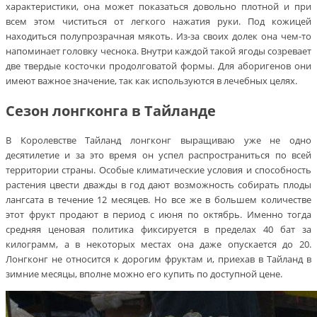
характеристики, она может показаться довольно плотной и при
всем этом чиститься от легкого нажатия руки. Под кожицей
находиться полупрозрачная мякоть. Из-за своих долек она чем-то
напоминает головку чеснока. Внутри каждой такой ягоды созревает
две твердые косточки продолговатой формы. Для аборигенов они
имеют важное значение, так как используются в лечебных целях.
Сезон лонгконга в Тайланде
В Королевстве Тайланд лонгконг выращиваю уже не одно
десятилетие и за это время он успел распространиться по всей
территории страны. Особые климатические условия и способность
растения цвести дважды в год дают возможность собирать плоды
лангсата в течение 12 месяцев. Но все же в большем количестве
этот фрукт продают в период с июня по октябрь. Именно тогда
средняя ценовая политика фиксируется в пределах 40 бат за
килограмм, а в некоторых местах она даже опускается до 20.
Лонгконг не относится к дорогим фруктам и, приехав в Тайланд в
зимние месяцы, вполне можно его купить по доступной цене.