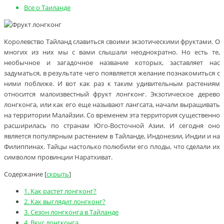
Все о Таиланде
Королевство Тайланд славиться своими экзотическими фруктами. О
многих из них мы с вами слышали неоднократно. Но есть те,
необычное и загадочное название которых, заставляет нас
задуматься, в результате чего появляется желание познакомиться с
ними поближе. И вот как раз к таким удивительным растениям
относится малоизвестный фрукт лонгконг. Экзотическое дерево
лонгконга, или как его еще называют лангсата, начали выращивать
на территории Малайзии. Со временем эта территория существенно
расширилась по странам Юго-Восточной Азии. И сегодня оно
является популярным растением в Тайланде, Индонезии, Индии и на
Филиппинах. Тайцы настолько полюбили его плоды, что сделали их
символом провинции Наратхиват.
Содержание
[
скрыть
]
1.
Как растет лонгконг?
2.
Как выглядит лонгконг?
3.
Сезон лонгконга в Тайланде
4.
Вкус лонгконга