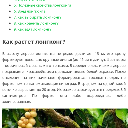
5.
Полезные свойства лонгконга
6.
Вред лонгконга
7.
Как выбирать лонгконг?
8.
Как хранить лонгконг?
9.
Как едят лонгконг?
Как растет лонгконг?
В высоту дерево лонгконга не редко достигает 13 м, его крону
формируют довольно крупные листья (до 45 см в длину). Цвет коры
– коричневый с разными оттенками. В середине лета и зимы дерево
покрывается красивейшими цветками нежно-белой окраски. После
опыления на них начинают формироваться гроздья плодов, по
форме чем-то напоминающие виноград. В среднем на одной такой
веточке вырастает до 20 ягод. Их размер варьируется в пределах 3-5
сантиметров. По форме они либо шаровидные, либо
эллипсовидные.