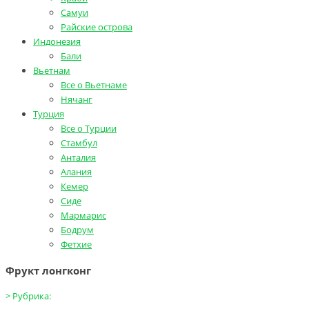
Самуи
Райские острова
Индонезия
Бали
Вьетнам
Все о Вьетнаме
Нячанг
Турция
Все о Турции
Стамбул
Анталия
Алания
Кемер
Сиде
Мармарис
Бодрум
Фетхие
Фрукт лонгконг
>
Рубрика: