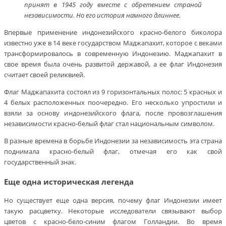
принят в 1945 году вместе с обретением страной
независимости. Но его история намного длиннее.
Впервые применение индонезийского красно-белого биколора
известно уже в 14 веке государством Маджапахит, которое с веками
трансформировалось в современную Индонезию. Маджапахит в
свое время была очень развитой державой, а ее флаг Индонезия
считает своей реликвией.
Флаг Маджапахита состоял из 9 горизонтальных полос: 5 красных и
4 белых расположенных поочередно. Его несколько упростили и
взяли за основу индонезийского флага, после провозглашения
независимости красно-белый флаг стал национальным символом.
В разные времена в борьбе Индонезии за независимость эта страна
поднимала красно-белый флаг, отмечая его как свой
государственный знак.
Еще одна историческая легенда
Но существует еще одна версия, почему флаг Индонезии имеет
такую расцветку. Некоторые исследователи связывают выбор
цветов с красно-бело-синим флагом Голландии. Во время