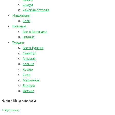
Самуи
Райские острова
Индонезия
Бали
Вьетнам
Все о Вьетнаме
Нячанг
Турция
Все о Турции
Стамбул
Анталия
Алания
Кемер
Сиде
Мармарис
Бодрум
Фетхие
Флаг Индонезии
>
Рубрика: