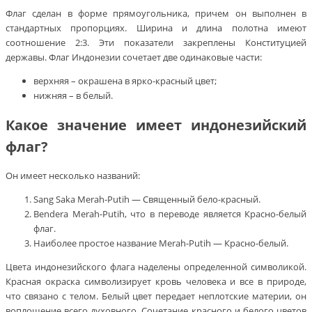
Флаг сделан в форме прямоугольника, причем он выполнен в
стандартных пропорциях. Ширина и длина полотна имеют
соотношение 2:3. Эти показатели закреплены Конституцией
державы. Флаг Индонезии сочетает две одинаковые части:
верхняя – окрашена в ярко-красный цвет;
нижняя – в белый.
Какое значение имеет индонезийский
флаг?
Он имеет несколько названий:
Sang Saka Merah-Putih — Священный бело-красный.
Bendera Merah-Putih, что в переводе является Красно-белый
флаг.
Наиболее простое название Merah-Putih — Красно-белый.
Цвета индонезийского флага наделены определенной символикой.
Красная окраска символизирует кровь человека и все в природе,
что связано с телом. Белый цвет передает неплотские материи, он
воплощение всего духовного. Сочетание красного и белого цветов