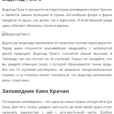
Водопад Пала-У находится на территории заповедника Каенг Крачан
и является самым большим в стране. Богатейшая флора и фауна
придется по душе, как детям, так и взрослым. В естественной среде
здесь обитают обезьяны, слоны и вараны.
Дорога до водопада проложена по тенистым тропам через джунгли.
Перед вами откроются красивейшие ландшафты с нетронутой
дикой природой. Водопад Пала-У считается самым высоким в
Тайланде, так как состоит из 16 ступеней. Только не ожидайте, что
вы увидите отвесную скалу, с которой сбрасываются тонны воды.
Все эти 16 ступеней растянулись на довольно продолжительном
отрезке, а со стороны может показаться, что водопад напоминает
реку с порогами.
Заповедник Каен Крачан
Посещение заповедника – это одна из самых новых экскурсий в Хуа
Хине. Для того чтобы увидеть местность во всей своей красе стоит
начинать знакомство с ней с юго-восточной части. Особое