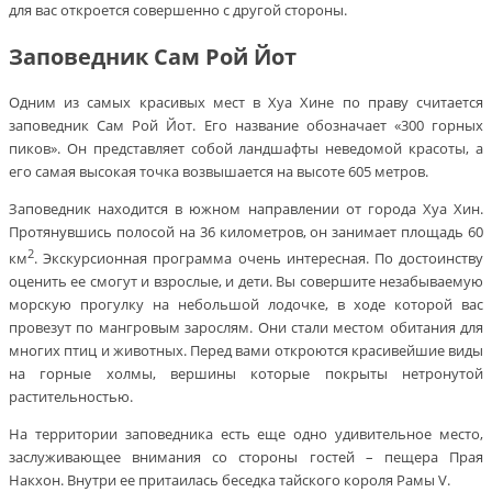
для вас откроется совершенно с другой стороны.
Заповедник Сам Рой Йот
Одним из самых красивых мест в Хуа Хине по праву считается
заповедник Сам Рой Йот. Его название обозначает «300 горных
пиков». Он представляет собой ландшафты неведомой красоты, а
его самая высокая точка возвышается на высоте 605 метров.
Заповедник находится в южном направлении от города Хуа Хин.
Протянувшись полосой на 36 километров, он занимает площадь 60
2
км
. Экскурсионная программа очень интересная. По достоинству
оценить ее смогут и взрослые, и дети. Вы совершите незабываемую
морскую прогулку на небольшой лодочке, в ходе которой вас
провезут по мангровым зарослям. Они стали местом обитания для
многих птиц и животных. Перед вами откроются красивейшие виды
на горные холмы, вершины которые покрыты нетронутой
растительностью.
На территории заповедника есть еще одно удивительное место,
заслуживающее внимания со стороны гостей – пещера Прая
Накхон. Внутри ее притаилась беседка тайского короля Рамы V.