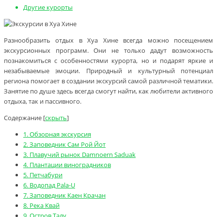
Другие курорты
Разнообразить отдых в Хуа Хине всегда можно посещением
экскурсионных программ. Они не только дадут возможность
познакомиться с особенностями курорта, но и подарят яркие и
незабываемые эмоции. Природный и культурный потенциал
региона помогает в создании экскурсий самой различной тематики.
Занятие по душе здесь всегда смогут найти, как любители активного
отдыха, так и пассивного.
Содержание
[
скрыть
]
1.
Обзорная экскурсия
2.
Заповедник Сам Рой Йот
3.
Плавучий рынок Damnoern Saduak
4.
Плантации виноградников
5.
Петчабури
6.
Водопад Pala-U
7.
Заповедник Каен Крачан
8.
Река Квай
9.
Остров Талу