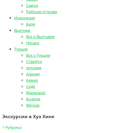
Самуи
Райские острова
Индонезия
Бали
Вьетнам
Все о Вьетнаме
Нячанг
Турция
Все о Турции
Стамбул
Анталия
Алания
Кемер
Сиде
Мармарис
Бодрум
Фетхие
Экскурсии в Хуа Хине
>
Рубрика: