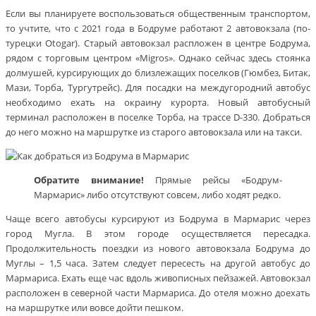
Если вы планируете воспользоваться общественным транспортом,
то учтите, что с 2021 года в Бодруме работают 2 автовокзала (по-
турецки Otogar). Старый автовокзал распложен в центре Бодрума,
рядом с торговым центром «Migros». Однако сейчас здесь стоянка
долмушей, курсирующих до близлежащих поселков (Гюмбез, Битак,
Мази, Торба, Тургутрейс). Для посадки на междугородний автобус
необходимо ехать на окраину курорта. Новый автобусный
терминал расположен в поселке Торба, на трассе D-330. Добраться
до него можно на маршрутке из старого автовокзала или на такси.
Обратите внимание!
Прямые рейсы «Бодрум-
Мармарис» либо отсутствуют совсем, либо ходят редко.
Чаще всего автобусы курсируют из Бодрума в Мармарис через
город Мугла. В этом городе осуществляется пересадка.
Продолжительность поездки из нового автовокзала Бодрума до
Муглы – 1,5 часа. Затем следует пересесть на другой автобус до
Мармариса. Ехать еще час вдоль живописных пейзажей. Автовокзал
расположен в северной части Мармариса. До отеля можно доехать
на маршрутке или вовсе дойти пешком.