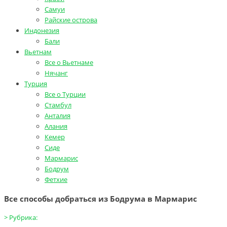
Самуи
Райские острова
Индонезия
Бали
Вьетнам
Все о Вьетнаме
Нячанг
Турция
Все о Турции
Стамбул
Анталия
Алания
Кемер
Сиде
Мармарис
Бодрум
Фетхие
Все способы добраться из Бодрума в Мармарис
>
Рубрика: